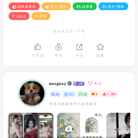
THE END
AI绘画资源
图片/壁纸
AI国漫
图片/壁纸
# zibll
# 清漪
喜欢就支持一下吧
点赞
16
赞赏
分享
收藏
wangkay
关注
39
281
18
9
7.2W+
你生活的品质取决于你所提出的问题