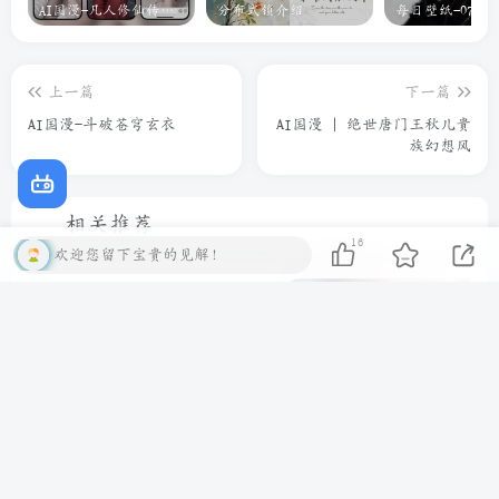
AI国漫-凡人修仙传元瑶
分布式锁介绍
每日壁纸-07-24
上一篇
下一篇
AI国漫-斗破苍穹玄衣
AI国漫 | 绝世唐门王秋儿贵
族幻想风
16
欢迎您留下宝贵的见解！
相关推荐
子比主题 – 文章标题样式美化
AI国漫 | 完美世