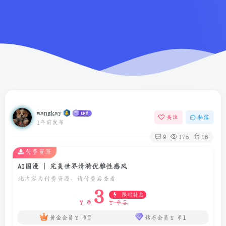
wangkay
关注
私信
1年前发布
9
175
16
付费资源
AI国漫 | 完美世界清漪优雅性感风
此内容为付费资源，请付费后查看
3
限时特惠
5
Y 币
Y 币
2
1
黄金会员
Y 币
钻石会员
Y 币