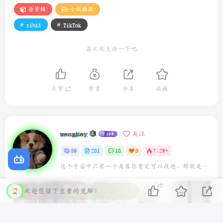
杂货铺
小妖推荐
# zibll
# TikTok
喜欢就支持一下吧
点赞
12
赞赏
分享
收藏
wangkay
关注
39
281
18
9
7.2W+
这个宇宙中只有一个角落你肯定可以改进，那就是你自己
12
欢迎您留下宝贵的见解！