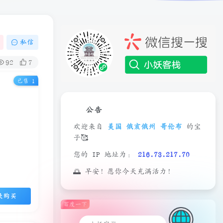
私信
92
7
已售 1
公告
欢迎来自
美国 俄亥俄州 哥伦布
的宝
子🥰
您的 IP 地址为：
216.73.217.70
🌅 早安！愿你今天充满活力！
录购买
百度一下