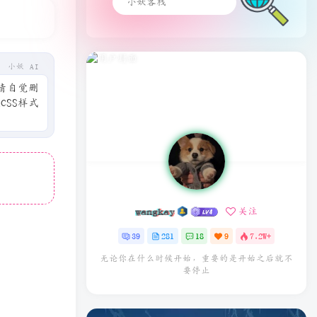
小妖 AI
请自觉删
SS样式
wangkay
关注
39
281
18
9
7.2W+
无论你在什么时候开始，重要的是开始之后就不
要停止