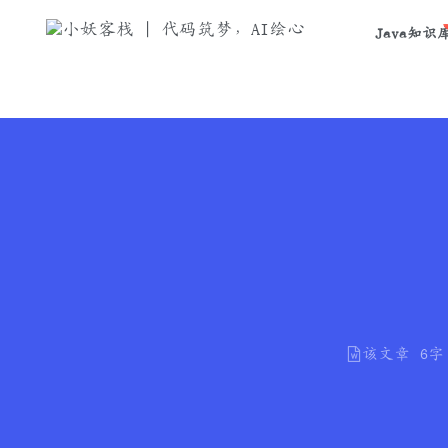
Java知识
该文章
6字