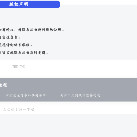
版权声明
如有侵权，请联系站长进行删除处理。
真实性负责。
发现请向站长举报。
区留言或联系站长及时更新。
THE END
教程
注册登录可参加抽奖活动
关注三尺剑妖你想要的这里都有
喜欢就支持一下吧
赞赏
分享
收藏