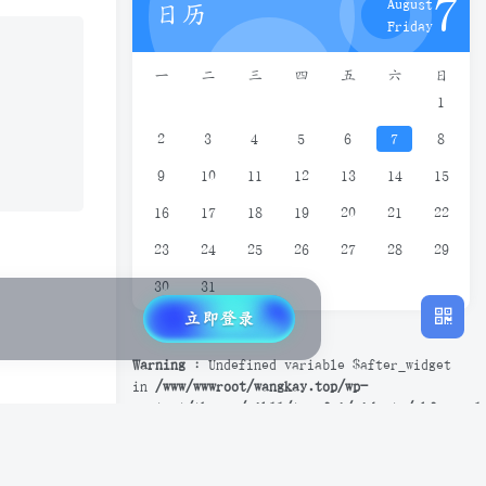
7
August
日历
Friday
一
二
三
四
五
六
日
1
2
3
4
5
6
7
8
9
10
11
12
13
14
15
16
17
18
19
20
21
22
23
24
25
26
27
28
29
30
31
立即登录
Warning
: Undefined variable $after_widget
in
/www/wwwroot/wangkay.top/wp-
content/themes/zibll/tengfei/widgets/zbfox_cal
on line
60
Warning
: Undefined variable $before_widget