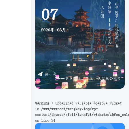
》
山
中
何
事
？
松
花
酿
酒
，
春
水
煎
茶
。
—
—
元
张
可
久
《
人
月
圆
07
2026年
08月
换一句
——更多咨询，关注小妖客栈公众号
——
Warning
: Undefined variable $before_widget
in
/www/wwwroot/wangkay.top/wp-
content/themes/zibll/tengfei/widgets/zbfox_cal
on line
24