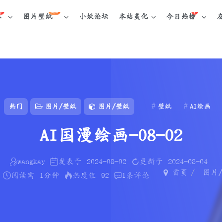
NEW
库
图片壁纸
小妖论坛
本站美化
今日热榜
热门
图片/壁纸
图片/壁纸
壁纸
AI绘画
AI国漫绘画-08-02
wangkay
发表于
2024-08-02
更新于
2024-08-04
首页
图片
阅读需
1分钟
热度值
92
1
条评论