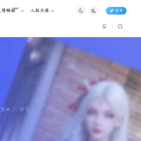
+1
友情链接
入驻大佬
发布
/壁纸
正文