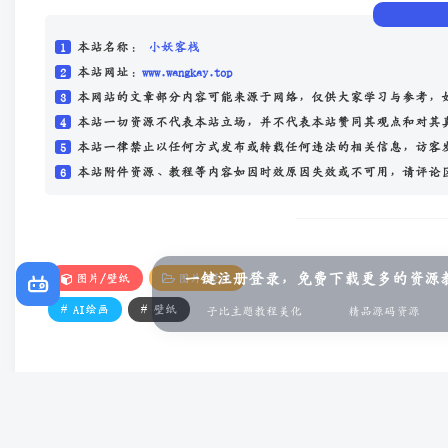
1
本站名称：
小妖客栈
2
本站网址：
www.wangkay.top
3
本网站的文章部分内容可能来源于网络，仅供大家学习与参考，
4
本站一切资源不代表本站立场，并不代表本站赞同其观点和对其
5
本站一律禁止以任何方式发布或转载任何违法的相关信息，访客
6
本站附件资源、教程等内容如因时效原因失效或不可用，请评论
一键注册登录，免费下载更多的资源
图片/壁纸
图片/壁纸
# AI绘画
# 壁纸
子比主题教程美化
精品源码资源
点赞
7