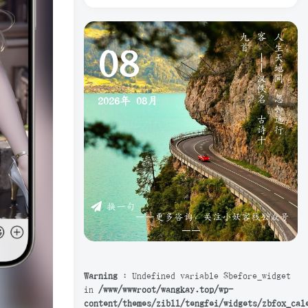
》
人
生
天
地
间
，
忽
如
远
行
客
。
—
—
汉
佚
名
《
古
诗
十
九
首
08
2026年
08月
换一句
——更多咨询，关注小妖客栈公众号
——
Warning
: Undefined variable $before_widget
in
/www/wwwroot/wangkay.top/wp-
content/themes/zibll/tengfei/widgets/zbfox_cal