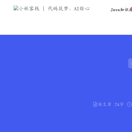
Java知识
该文章
24字