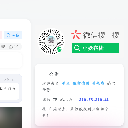
私信
165
10
公告
小妖 AI
欢迎来自
美国 俄亥俄州 哥伦布
的宝
主角萧炎
子🥰
您的 IP 地址为：
216.73.216.41
🌞 午间时光，愿你能找到片刻的宁
静！