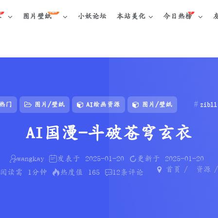
NEW
库
图片壁纸
小妖论坛
本站美化
今日热榜
热门
图片/壁纸
AI绘画资源
图片/壁纸
zibll
AI国漫-斗破苍穹玄衣
wangkay
发表于
2025-01-20
更新于
2025-01-20
首页
资源
阅读需
1分钟
热度值
165
12
条评论