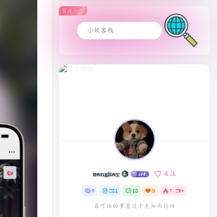
百度一下
wangkay
关注
0
281
18
9
7.2W+
最可怕的事莫过于无知而行动