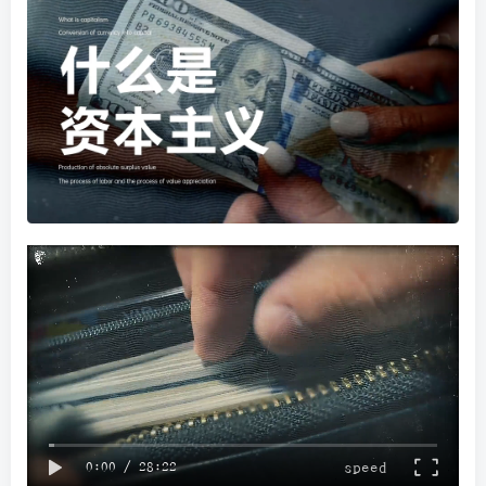
speed
0:00
/
28:22