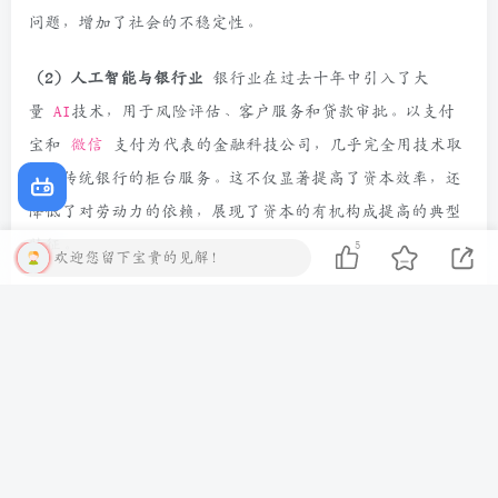
问题，增加了社会的不稳定性。
（2）人工智能与银行业
银行业在过去十年中引入了大
量
AI
技术，用于风险评估、客户服务和贷款审批。以支付
宝和
微信
支付为代表的金融科技公司，几乎完全用技术取
代了传统银行的柜台服务。这不仅显著提高了资本效率，还
降低了对劳动力的依赖，展现了资本的有机构成提高的典型
特征。
5
欢迎您留下宝贵的见解！
五、资本逻辑在现代社会的影响
1. 资本增值的全球化趋势
全球化让资本的流动更加自由，跨国公司通过资本输出和劳
动力转移获取高额利润。例如，耐克将生产外包至发展中国
家，通过低廉的劳动力成本获取巨大的剩余价值。这种全球