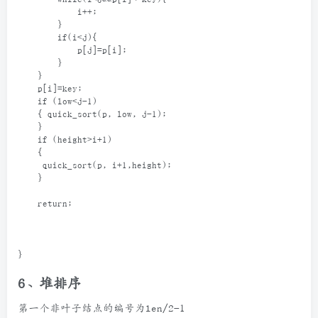
        }
        while(i<j&&p[i]<=key){
            i++;
        }
        if(i<j){
            p[j]=p[i];
        }        
    }
    p[i]=key;
    if (low<j-1)
    { quick_sort(p, low, j-1);
    }
    if (height>i+1)
    {
     quick_sort(p, i+1,height);
    }
    return;
}
6、堆排序