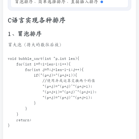
冒泡排序、简单选择排序、直接插入排序、希尔排
序、快速排序和堆排序。
C语言实现各种排序
1、冒泡排序
冒大泡（将大的数往后放）
void
bubble_sort
(
int
*
p
,
int
len
){
for
(
int
i
=
0
;
i
<
len
-
1
;
i
++
){
for
(
int
j
=
0
;
j
<
len
-
1
-
i
;
j
++
){
if
(
*
(
p
+
j
)
>*
(
p
+
j
+
1
)){
//使用异或运算交换两个的值
*
(
p
+
j
)
=*
(
p
+
j
)
^
*
(
p
+
j
+
1
);
*
(
p
+
j
+
1
)
=*
(
p
+
j
)
^
*
(
p
+
j
+
1
);
*
(
p
+
j
)
=*
(
p
+
j
)
^
*
(
p
+
j
+
1
);
            }
        }
    }
return
;
}