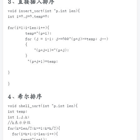
3、直接插入排序
void
insert_sort
(
int
*
p
,
int
len
){
int
i
=
0
,
j
=
0
,
temp
=
0
;
for
(
i
=
1
;
i
<
len
;
i
++
){
temp
=*
(
p
+
i
);
for
 (
j
=
i
-
1
; 
j
>=
0
&&*
(
p
+
j
)
>=
temp
; 
j
--
)
        {
*
(
p
+
j
+
1
)
=*
(
p
+
j
);
        }
*
(
p
+
j
+
1
)
=
temp
;
}
}
4、希尔排序
void
shell_sort
(
int
*
p
,
int
len
){
int
temp
;
int
i
,
j
,
k
;
//k表示分组
for
(
k
=
len
/
2
;
k
>=
1
;
k
=
k
/
2
){