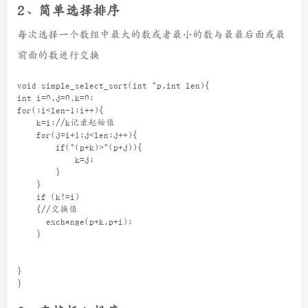
2、简单选择排序
每次选择一个数组中最大的数或者最小的数与最最后面或最
前面的数进行交换
void
simple_select_sort
(
int
*
p
,
int
len
){
int
i
=
0
,
j
=
0
,
k
=
0
;
for
(;
i
<
len
-
1
;
i
++
){
k
=
i
;
//k记录起始值
for
(
j
=
i
+
1
;
j
<
len
;
j
++
){
if
(
*
(
p
+
k
)
>*
(
p
+
j
)){
k
=
j
;
        }
    }
if
 (
k
!=
i
)
    {
//交换值
exchange
(
p
+
k
,
p
+
i
);
    }
}
}