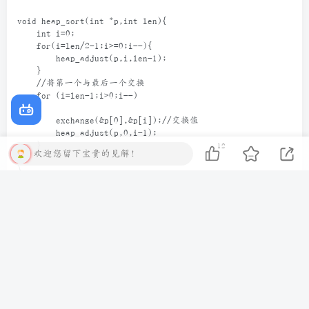
第一个非叶子结点的编号为len/2-1
void heap_sort(int *p,int len){
    int i=0;
    for(i=len/2-1;i>=0;i--){
        heap_adjust(p,i,len-1);
    }
    //将第一个与最后一个交换
    for (i=len-1;i>0;i--)
    {
        exchange(&p[0],&p[i]);//交换值
12
        heap_adjust(p,0,i-1);
欢迎您留下宝贵的见解！
    }
}
void heap_adjust(int *p,int start,int end){
    int father_node=start;
    int son_node=father_node*2+1;
    while (son_node<=end)
    {
        //选出子节点最大的那一个
        if (son_node+1<=end&&p[son_node+1]>p[son_node])
        {son_node++;