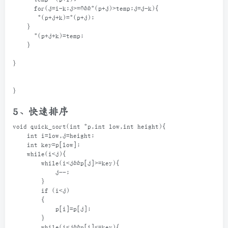
for
(
i
=
k
+
1
;
i
<
len
;
i
++
){
temp
=*
(
p
+
i
);
for
(
j
=
i
-
k
;
j
>=
0
&&*
(
p
+
j
)
>
temp
;
j
=
j
-
k
){
*
(
p
+
j
+
k
)
=*
(
p
+
j
);
    }
*
(
p
+
j
+
k
)
=
temp
;
    }
}
}
5、快速排序
void quick_sort(int *p,int low,int height){
    int i=low,j=height;
    int key=p[low];
    while(i<j){
        while(i<j&&p[j]>=key){
            j--;
        }
        if (i<j)
        {
            p[i]=p[j];