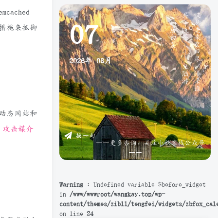
》
叹
息
老
来
交
旧
尽
，
睡
来
谁
共
午
瓯
茶
。
—
—
宋
陆
游
《
幽
居
初
夏
ached
07
些措施来抵御
2026年
08月
快动态网站和
换一句
是
攻击媒介
——更多咨询，关注小妖客栈公众号
——
Warning
: Undefined variable $before_widget
in
/www/wwwroot/wangkay.top/wp-
content/themes/zibll/tengfei/widgets/zbfox_cal
on line
24