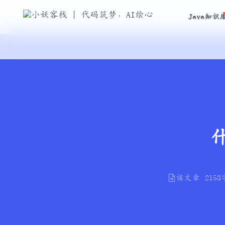
Java知识
什
该文章
2153