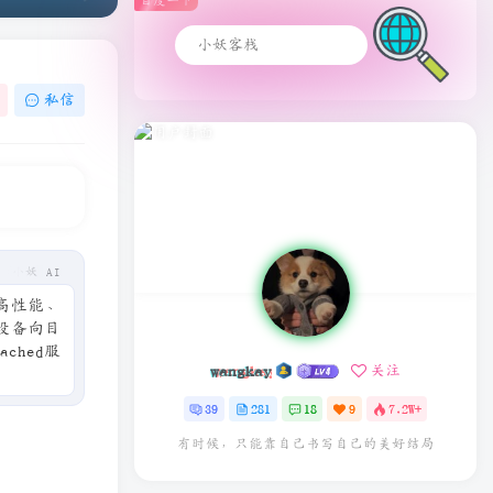
百度一下
私信
小妖 AI
种高性能、
的设备向目
ched服
wangkay
关注
如何判断
39
281
18
9
7.2W+
有时候，只能靠自己书写自己的美好结局