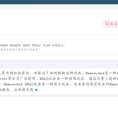
关注
 make people show their true colors.
有困难才能使人显出自己的本色
原理及其为何如此有效，并探讨了如何抵御这种攻击。Memcached是一
witter等公司广泛使用。DDoS攻击是一种网络攻击，通过大量入侵
cached DDoS攻击是一种放大攻击，攻击者向易受攻击的Memca
UDP数据包，从而放大流量并使受害者的服务器不堪重负。文章还讨论了