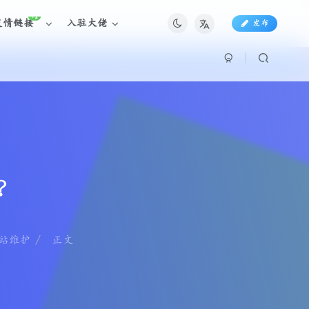
+1
友情链接
入驻大佬
发布
击？
站维护
正文