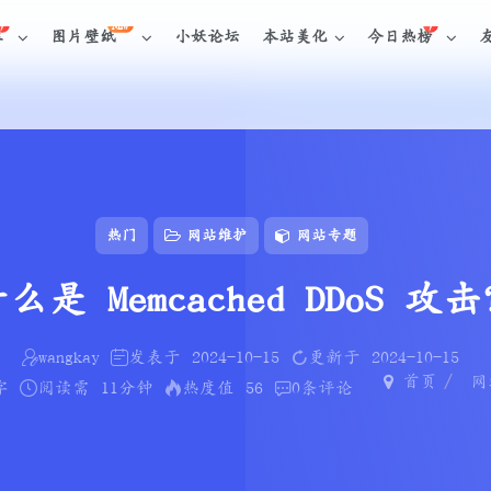
NEW
库
图片壁纸
小妖论坛
本站美化
今日热榜
热门
网站维护
网站专题
么是 Memcached DDoS 攻
wangkay
发表于
2024-10-15
更新于
2024-10-15
首页
网
字
阅读需
11分钟
热度值
56
0
条评论