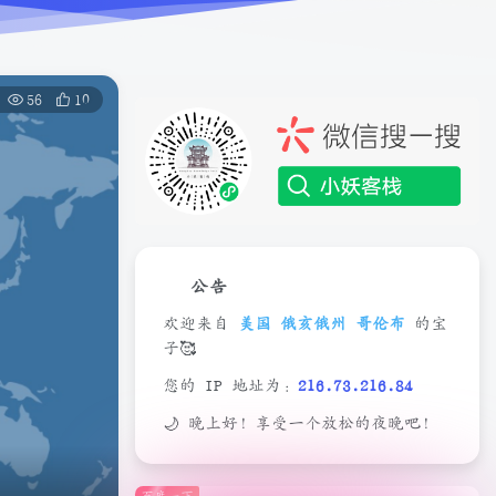
56
10
公告
欢迎来自
美国 俄亥俄州 哥伦布
的宝
子🥰
您的 IP 地址为：
216.73.216.84
🌙 晚上好！享受一个放松的夜晚吧！