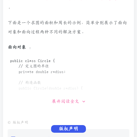
。
下面是一个求圆的面积和周长的示例，简单分别展示了面向
对象和面向过程两种不同的解决方案。
面向对象
：
public
class
Circle
 {
// 定义圆的半径
private
double
radius
;
// 构造函数
public
Circle
(
double
radius
) {
this
.
radius
=
radius
;
    }
展开阅读全文
// 计算圆的面积
public
double
getArea
() {
return
Math
.
PI
*
radius
*
radius
;
©
版权声明
    }
版权声明