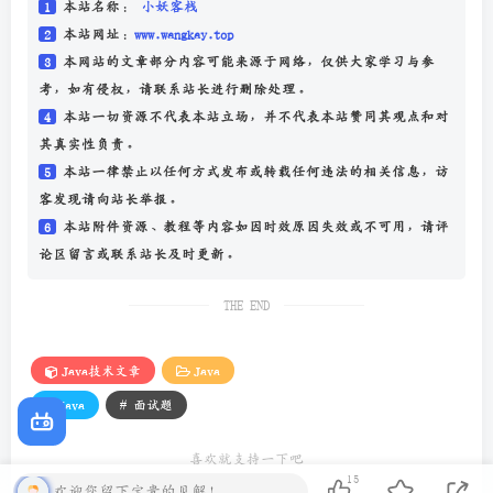
// 计算圆的周长
1
本站名称：
小妖客栈
public
double
getPerimeter
() {
2
本站网址：
www.wangkay.top
return
2
*
Math
.
PI
*
radius
;
    }
3
本网站的文章部分内容可能来源于网络，仅供大家学习与参
考，如有侵权，请联系站长进行删除处理。
public
static
void
main
(
String
[] 
args
) {
4
本站一切资源不代表本站立场，并不代表本站赞同其观点和对
// 创建一个半径为3的圆
Circle
circle
=
new
Circle
(
3.0
);
其真实性负责。
5
本站一律禁止以任何方式发布或转载任何违法的相关信息，访
// 输出圆的面积和周长
客发现请向站长举报。
System
.
out
.
println
(
"圆的面积为："
+
circle
.
getArea
()
System
.
out
.
println
(
"圆的周长为："
+
circle
.
getPerime
6
本站附件资源、教程等内容如因时效原因失效或不可用，请评
    }
论区留言或联系站长及时更新。
}
THE END
我们定义了一个
Circle
类来表示圆，该类包含了圆的半
径属性和计算面积、周长的方法。
Java技术文章
Java
面向过程
：
# java
# 面试题
public
class
Main
 {
喜欢就支持一下吧
public
static
void
main
(
String
[] 
args
) {
15
// 定义圆的半径
欢迎您留下宝贵的见解！