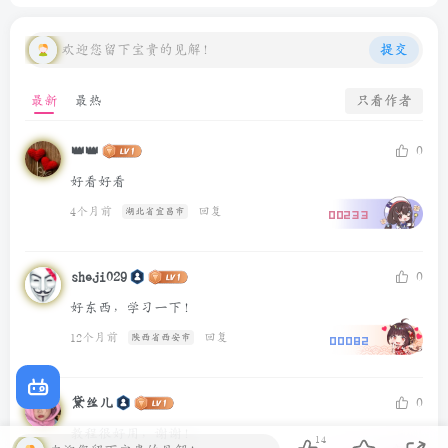
欢迎您留下宝贵的见解！
提交
最新
最热
只看作者
👑👑
0
好看好看
4个月前
回复
湖北省宜昌市
00233
sheji029
0
好东西，学习一下！
12个月前
回复
陕西省西安市
00082
黛丝儿
0
教程很好用，谢谢！
14