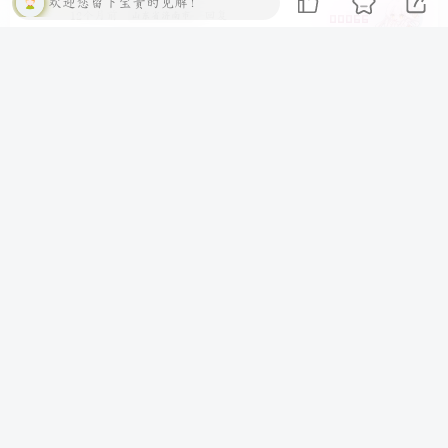
欢迎您留下宝贵的见解！
12个月前
回复
山东省济南市
00066
小忆忆
0
感谢感谢
12个月前
回复
重庆
00211
a596487387
0
666真好看啊
1年前
回复
广东省江门市
00202
时光め
0
提交评论
66666感谢感谢
1年前
回复
广西壮族自治区贵港市
00199