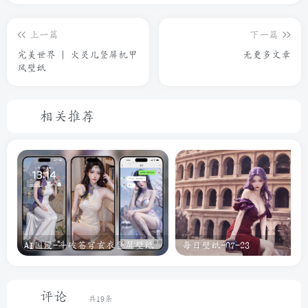
上一篇
下一篇
完美世界 | 火灵儿竖屏机甲
无更多文章
风壁纸
相关推荐
AI国漫-斗破苍穹玄衣竖屏壁纸
每日壁纸-07-23
评论
共19条