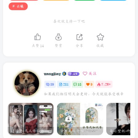
# 云曦
喜欢就支持一下吧
点赞
14
赞赏
分享
收藏
wangkay
关注
39
281
18
9
7.2W+
如果我们相信明天会更好，今天就能承受艰辛
AI国漫-凡人修仙传元瑶
分布式锁介绍
每日壁纸-07-24