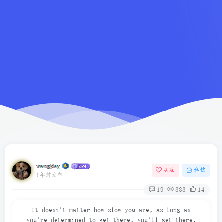
wangkay
关注
私信
1年前发布
19
333
14
It doesn't matter how slow you are, as long as
you're determined to get there, you'll get there.