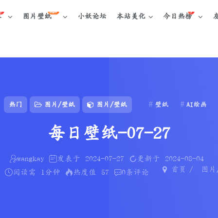
NEW
库
图片壁纸
小妖论坛
本站美化
今日热榜
热门
图片/壁纸
图片/壁纸
壁纸
AI绘画
每日壁纸-07-27
wangkay
发表于
2024-07-27
更新于
2024-08-04
首页
图片
阅读需
1分钟
热度值
57
0
条评论