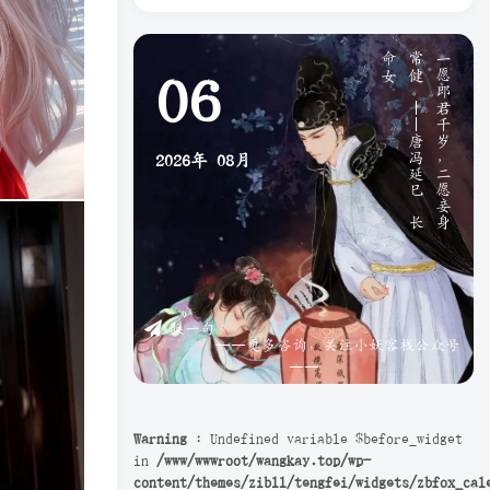
》
一
愿
郎
君
千
岁
，
二
愿
妾
身
常
健
。
—
—
唐
冯
延
巳
《
长
命
女
06
2026年
08月
换一句
——更多咨询，关注小妖客栈公众号
——
Warning
: Undefined variable $before_widget
in
/www/wwwroot/wangkay.top/wp-
content/themes/zibll/tengfei/widgets/zbfox_cal