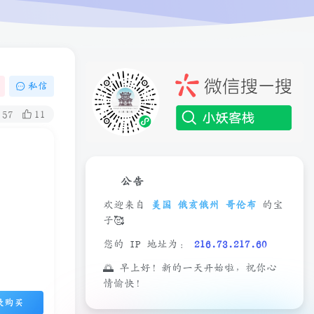
私信
57
11
公告
欢迎来自
美国 俄亥俄州 哥伦布
的宝
子🥰
您的 IP 地址为：
216.73.217.60
🌅 早上好！新的一天开始啦，祝你心
情愉快！
录购买