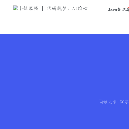
Java知识
该文章
56字