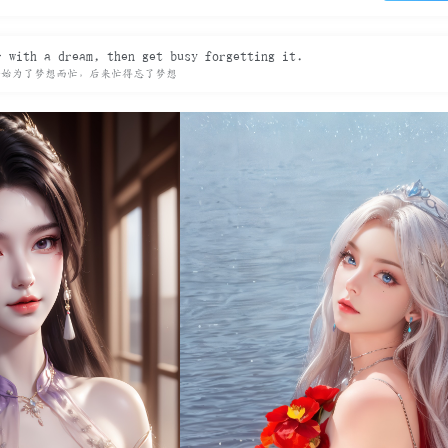
r with a dream, then get busy forgetting it.
开始为了梦想而忙，后来忙得忘了梦想