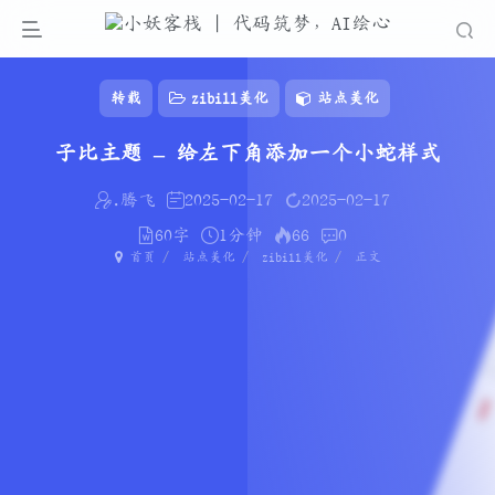
转载
zibill美化
站点美化
子比主题 – 给左下角添加一个小蛇样式
.腾飞
2025-02-17
2025-02-17
60字
1分钟
66
0
首页
站点美化
zibill美化
正文