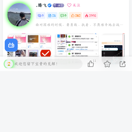
.腾飞
关注
0
25
0
262
2008
面对困难的时候，要勇敢、执着、不畏艰辛地去战胜它
子比主题 – 首页卡片模式一排6个
子比主题美化禁用提醒弹窗 – 新增禁用提示
11
欢迎您留下宝贵的见解！
上一篇
下一篇
网站美化-侧边栏百度一下小
子比主题 – 首页卡片模式一
卡片协助SEO
排6个
相关推荐