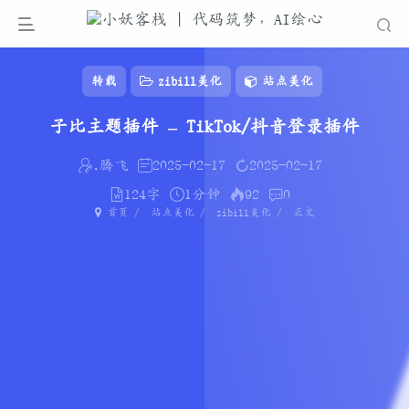
转载
zibill美化
站点美化
子比主题插件 – TikTok/抖音登录插件
.腾飞
2025-02-17
2025-02-17
124字
1分钟
92
0
首页
站点美化
zibill美化
正文