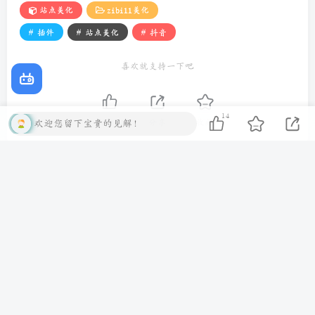
站点美化
zibill美化
# 插件
# 站点美化
# 抖音
喜欢就支持一下吧
14
点赞
14
分享
收藏
欢迎您留下宝贵的见解！
.腾飞
关注
0
25
0
262
2006
活在当下