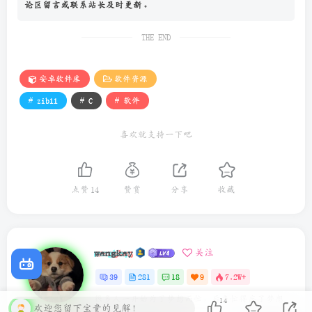
论区留言或联系站长及时更新。
THE END
安卓软件库
软件资源
# zibll
# C
# 软件
喜欢就支持一下吧
点赞
14
赞赏
分享
收藏
wangkay
关注
39
281
18
9
7.2W+
很多人一开始为了梦想而忙，后来忙得忘了梦想
14
欢迎您留下宝贵的见解！