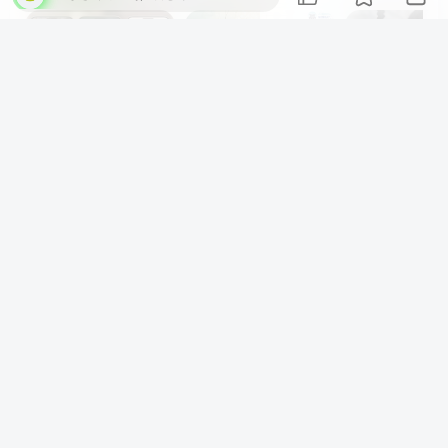
AI国漫-凡人修仙传元瑶
分布式锁介绍
每日壁纸-07-24
上一篇
下一篇
GeoPort：iOS修改定位，随
[Windows\Mac] 内网穿透工
时随地掌握您的位置！iOS
具 Frpc-Desktop 1.1.5
位置模拟器
相关推荐
提交评论