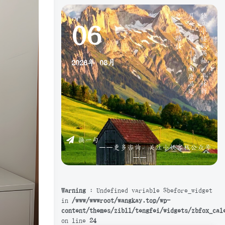
》
独
立
小
楼
风
满
袖
，
平
林
新
月
人
归
后
。
—
—
南
唐
冯
延
巳
《
鹊
踏
枝
06
2026年
08月
换一句
——更多咨询，关注小妖客栈公众号
——
Warning
: Undefined variable $before_widget
in
/www/wwwroot/wangkay.top/wp-
content/themes/zibll/tengfei/widgets/zbfox_cal
on line
24