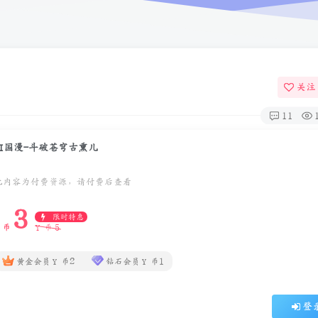
关注
11
AI国漫-斗破苍穹古熏儿
此内容为付费资源，请付费后查看
3
限时特惠
5
 币
Y 币
2
1
黄金会员
Y 币
钻石会员
Y 币
登