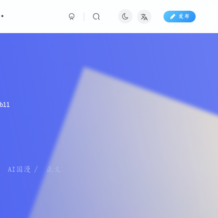
发布
bll
AI国漫
正文