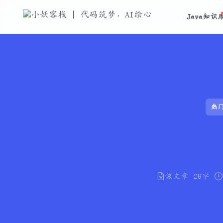
Java知识
热
该文章
29字