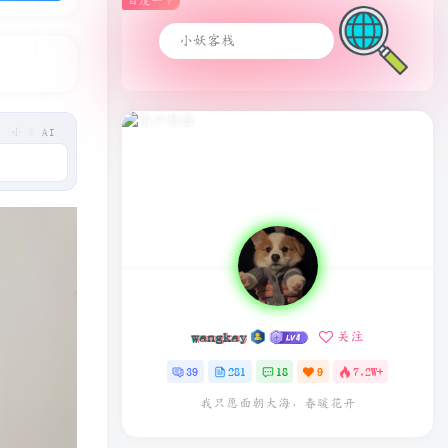
百度一下
小妖 AI
wangkay
关注
39
281
18
9
7.2W+
我只愿面朝大海，春暖花开