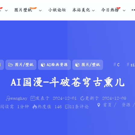
NEW
库
图片壁纸
小妖论坛
本站美化
今日热榜
门
图片/壁纸
AI绘画资源
图片/壁纸
C
zi
AI国漫-斗破苍穹古熏儿
wangkay
发表于
2024-12-01
更新于
2024-12-09
首页
资源
阅读需
1分钟
热度值
146
11
条评论