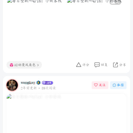
+1
AI动漫风角色
评分
回复
分享
wangkay
关注
私信
2年前更新
39次阅读