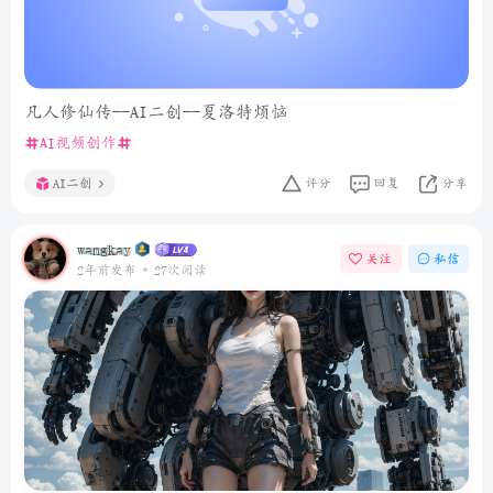
凡人修仙传--AI二创--夏洛特烦恼
AI视频创作
AI二创
评分
回复
分享
wangkay
关注
私信
2年前发布
27次阅读