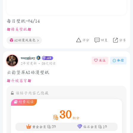
每日壁纸-04/14
精美壁纸
AI动漫风角色
评分
回复
分享
wangkay
关注
私信
2年前更新
39次阅读
云韵竖屏AI动漫壁纸
斗破苍穹
该帖子内容已隐藏
付费阅读
30
积分
20
10
黄金会员
钻石会员