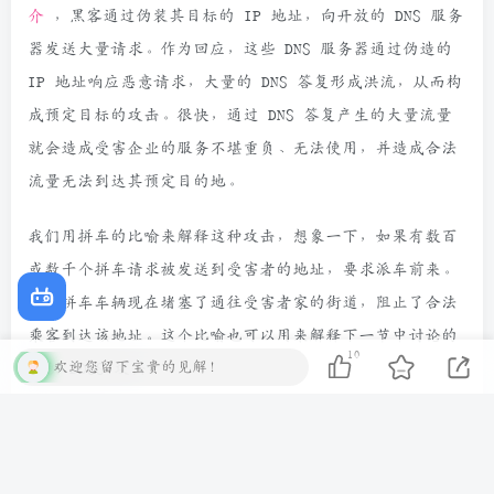
介
，黑客通过伪装其目标的 IP 地址，向开放的 DNS 服务
器发送大量请求。作为回应，这些 DNS 服务器通过伪造的
IP 地址响应恶意请求，大量的 DNS 答复形成洪流，从而构
成预定目标的攻击。很快，通过 DNS 答复产生的大量流量
就会造成受害企业的服务不堪重负、无法使用，并造成合法
流量无法到达其预定目的地。
我们用拼车的比喻来解释这种攻击，想象一下，如果有数百
或数千个拼车请求被发送到受害者的地址，要求派车前来。
这些拼车车辆现在堵塞了通往受害者家的街道，阻止了合法
乘客到达该地址。这个比喻也可以用来解释下一节中讨论的
10
欢迎您留下宝贵的见解！
容积 DDoS 攻击。
容积 DDoS 攻击
基于容积的 DDoS 攻击主要针对 OSI 第 3 层和第 4 层，
通过向目标发送大量来自不同来源的流量，导致目标的可用