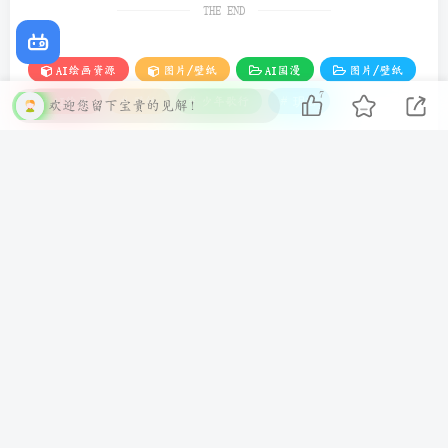
THE END
AI绘画资源
图片/壁纸
AI国漫
图片/壁纸
7
欢迎您留下宝贵的见解！
# AI绘画
# 壁纸
# 少年歌行
# 玥瑶
喜欢就支持一下吧
点赞
7
赞赏
分享
收藏
wangkay
关注
39
281
18
9
7.2W+
不要找失败的借口，去追成功的理由