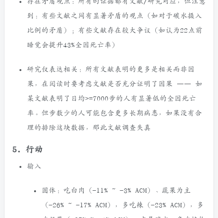
存在矛盾观点：所有的证据都有文献/研究对应，但注意
到：有些文献之间有显著矛盾的观点（如对于碳水摄入
比例的矛盾）；有些文献存在较大争议（如认为22点前
睡觉会提升43%全因死亡率）
研究仅表达相关：所有文献表明的更多是相关而非因
果，在阅读时要考虑文献是否充分证明了因果 —— 如
某文献表明了日均>=7000步的人有显著低的全因死亡
率。但步数少的人可能包含更多长期病患，如果没有合
理的排除这块数据，那此文献调查失真
5. 行动
输入
固体：吃白肉（-11%
~
-3% ACM）、蔬果为主
（-26%
~
-17% ACM），多吃辣（-23% ACM），多