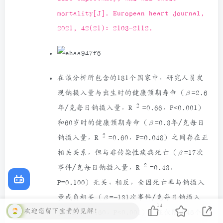
mortality[J]. European heart journal,
2021, 42(21): 2103-2112.
在该分析所包含的181个国家中，研究人员发
现钠摄入量与出生时的健康预期寿命（β=2.6
2
年/克每日钠摄入量，R
=0.66，P<0.001）
和60岁时的健康预期寿命（β=0.3年/克每日
2
钠摄入量，R
=0.60，P=0.048）之间存在正
相关关系，但与非传染性疾病死亡（β=17次
2
事件/克每日钠摄入量，R
=0.43，
P=0.100）无关。相反，全因死亡率与钠摄入
量成负相关（β=−131次事件/克每日钠摄入
14
2
欢迎您留下宝贵的见解！
量，R
=0.60，P<0.001）。在仅限于46个收