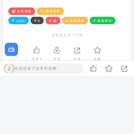
在线观看
影视资源
# zibll
# C
# 4K
# 在线观看
# 鱿鱼游戏
喜欢就支持一下吧
点赞
7
赞赏
分享
收藏
7
欢迎您留下宝贵的见解！
wangkay
关注
39
281
18
9
7.2W+
真诚的爱情之路永不会是平坦的