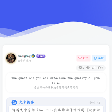
wangkay
关注
私信
2年前发布
2
140
7
The questions you ask determine the quality of your
life.
你生活的品质取决于你所提出的问题
文章摘要
小妖 AI
这篇文章介绍了Netflix出品的动作惊悚剧《鱿鱼游