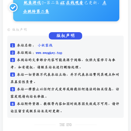
鱿鱼游戏
2-第二集
4K
在线观看
已更新，
点
击跳转第二集
©
版权声明
版权声明
1
本站名称：
小妖客栈
2
本站网址：
www.wangkay.top
3
本网站的文章部分内容可能来源于网络，仅供大家学习与参
考，如有侵权，请联系站长进行删除处理。
4
本站一切资源不代表本站立场，并不代表本站赞同其观点和对
其真实性负责。
5
本站一律禁止以任何方式发布或转载任何违法的相关信息，访
客发现请向站长举报。
6
本站附件资源、教程等内容如因时效原因失效或不可用，请评
论区留言或联系站长及时更新。
THE END