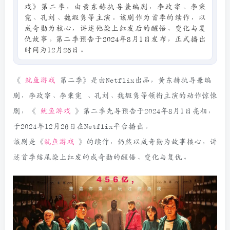
戏》第二季，由黄东赫执导兼编剧，李政宰、李秉
宪、孔刘、魏嘏隽等主演。该剧作为首季的续作，以
成奇勋为核心，讲述他染上红发后的醒悟、变化与复
仇故事。第二季预告于2024年8月1日发布，正式播出
时间为12月26日。
《
鱿鱼游戏
第二季》是由Netflix出品，黄东赫执导兼编
剧，李政宰、李秉宪 、孔刘、魏嘏隽等领衔主演的动作惊悚
剧，《
鱿鱼游戏
》第二季先导预告于2024年8月1日亮相，
于2024年12月26日在Netflix平台播出。
该剧是《
鱿鱼游戏
》的续作，仍然以成奇勋为故事核心，讲
述首季结尾染上红发的成奇勋的醒悟、变化与复仇。