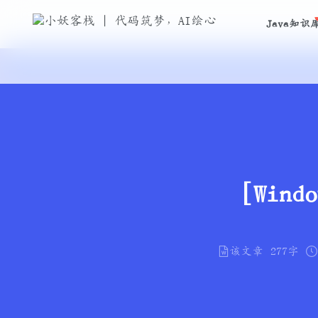
Java知识
[Wind
该文章
277字