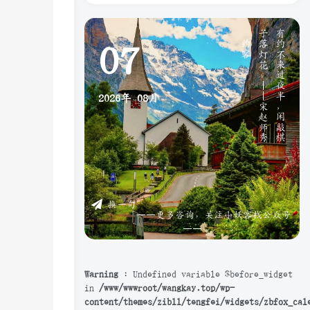
》
有
约
不
来
过
夜
半
，
闲
敲
棋
子
落
灯
花
。
—
—
宋
赵
师
秀
《
约
客
07
2026年
08月
换一句
——更多咨询，关注小妖客栈公众号
——
Warning
: Undefined variable $before_widget
in
/www/wwwroot/wangkay.top/wp-
content/themes/zibll/tengfei/widgets/zbfox_cal