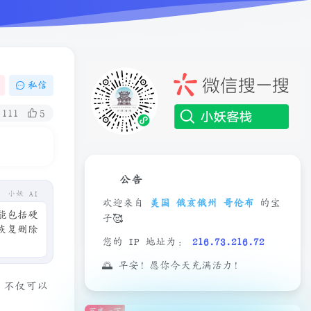
私信
111
5
公告
小妖 AI
欢迎来自
美国 俄亥俄州 哥伦布
的宝
功能包括硬
子🥰
恢复删除
您的 IP 地址为：
216.73.216.72
🌅 早安！愿你今天充满活力！
具，不仅可以