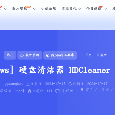
NEW
库
图片壁纸
小妖论坛
本站美化
今日热榜
热门
软件资源
Windows工具库
C
软件
ows] 硬盘清洁器 HDCleaner 
wangkay
发表于
2024-12-17
更新于
2024-12-17
首页
资源
阅读需
2分钟
热度值
111
0
条评论