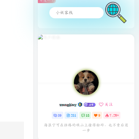
百度一下
wangkay
关注
39
281
18
9
7.2W+
海浪宁可在挡路的礁山上撞得粉碎，也不肯后退
一步