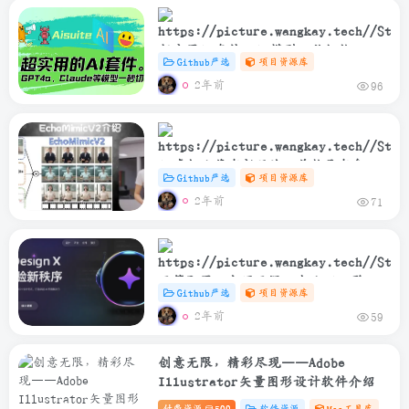
超实用AI套件，AI模型一秒切换，吴
Github严选
项目资源库
恩达开源新作！统一 LLM 调用的
2年前
96
Python 包：Aisuite
AI虚拟人像有新玩法！首款具有身体
Github严选
项目资源库
动作的 AI 口型同步项目：EchoMimic
2年前
71
V2。
开箱即用，大厂开源！专业 AI 聊天
Github严选
项目资源库
界面工具包：Ant Design X，AI客
2年前
59
服、AI助手、智能问答套着就能用。
创意无限，精彩尽现——Adobe
Illustrator矢量图形设计软件介绍
付费资源
500
软件资源
Mac工具库