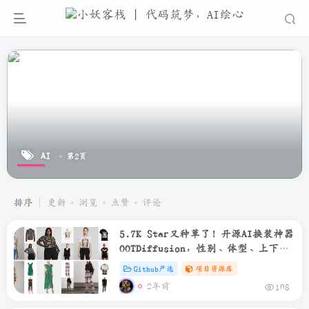
AI
第2页
排序
更新
浏览
点赞
评论
5.7K Star又种草了！开源AI换装神器
OOTDiffusion，性别、体型、上下全
身都可自适应控制
Github严选
项目资源库
2年前
108