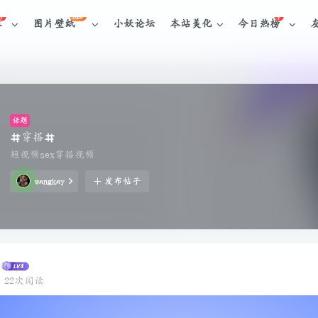
NEW
库
图片壁纸
小妖论坛
本站美化
今日热榜
话题
穿搭
短视频sex穿搭视频
wangkay
发布帖子
22次阅读