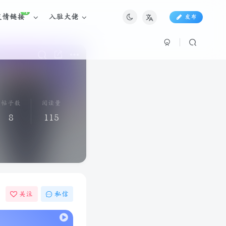
+1
友情链接
入驻大佬
发布
帖子数
阅读量
8
115
关注
私信