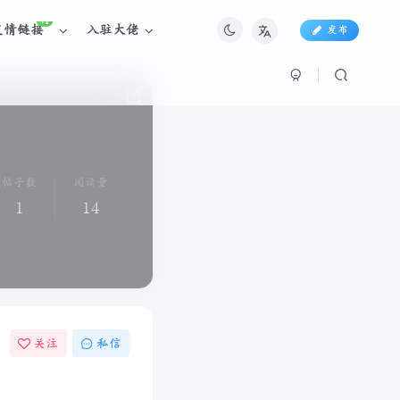
+1
友情链接
入驻大佬
发布
帖子数
阅读量
1
14
关注
私信