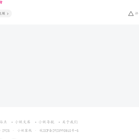
视频
评
站点
小妖文库
小妖导航
关于我们
 © 2025 ·
小妖客栈
·
皖ICP备2023003918号-5