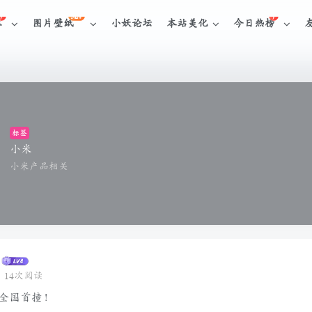
NEW
库
图片壁纸
小妖论坛
本站美化
今日热榜
标签
小米
小米产品相关
14次阅读
，全国首撞！