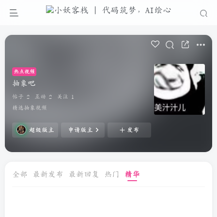
热点视频
抽象吧
帖子 2
互动 2
关注 1
精选抽象视频
超级版主
申请版主
发布
全部
最新发布
最新回复
热门
精华