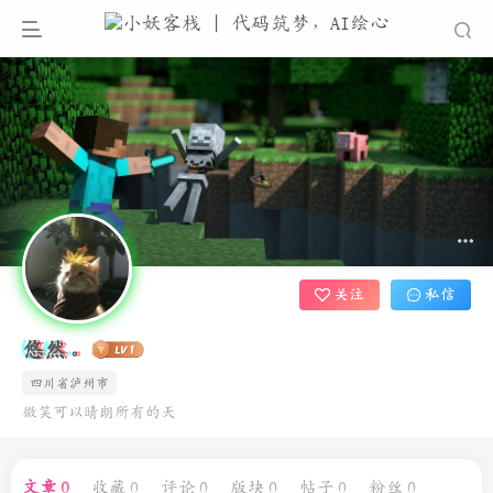
关注
私信
悠然。
四川省泸州市
微笑可以晴朗所有的天
文章
0
收藏
0
评论
0
版块
0
帖子
0
粉丝
0