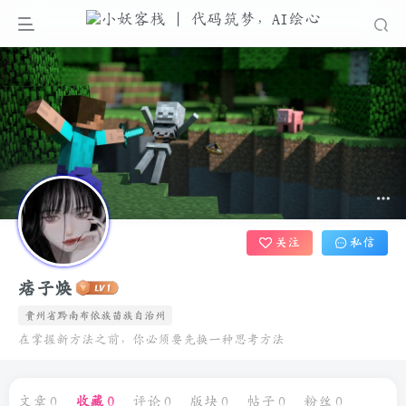
关注
私信
痞子焕
贵州省黔南布依族苗族自治州
在掌握新方法之前，你必须要先换一种思考方法
文章
0
收藏
0
评论
0
版块
0
帖子
0
粉丝
0