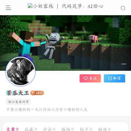
关注
私信
苦瓜大王
浙江省温州市
不要让糟糕的一天让你误以为有个糟糕的人生
文章
0
收藏
0
评论
0
版块
0
帖子
0
粉丝
0