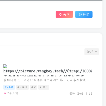
关注
私信
排序
基于改进YOLOV7的无人车目标识别算法研究
基础问题 1. 你为什么选择这个课题？答：无人车在物流配送、园区巡检和室内服务等场景中应用越来越多，而目标识别和路径规划直接影响无人车的安全性和运行效率，所以我选择该方向进行研究。 2. ...
（问答）
算法
# zibll
# C
# 设计
2个月前
0
68
15