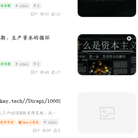
济学专题
# zibll
# C
0
53
13
期：生产资本的循环
济学专题
# zibll
# C
0
49
10
2025-11-03 更新:适配最新26.2.0-57329技术预览版。此版本安装直接覆盖即可，无需考虑太多 相对于官方dmg，优化了以下内容: 1. 安装时不再强制检查是否有更新的版本。 2. 不再显...
2_0_57329_Release_2025_11_03
软件资源
Mac工具库
# zibll
# 每日更新
0
90
8