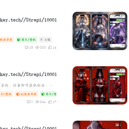
1
纸
I绘画资源
图片/壁纸
# 云曦
19
333
14
1
评论即可查看无水印压缩图，签到、任务即可获取积分，下载原图。也可通过微信小程序《小妖客栈》获取
横屏机甲风壁纸
图片/壁纸
AI绘画资源
图片/壁纸
# zibll
# 微信
# 火灵儿
2
344
10
1