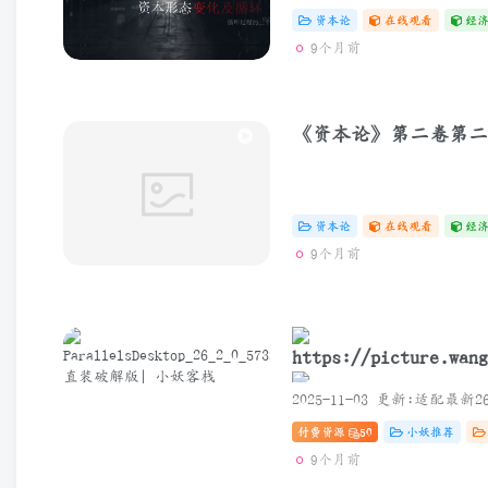
资本论
在线观看
经
9个月前
《资本论》第二卷第二
资本论
在线观看
经
9个月前
ParallelsDesktop_26_
付费资源
50
小妖推荐
直装破解版
9个月前