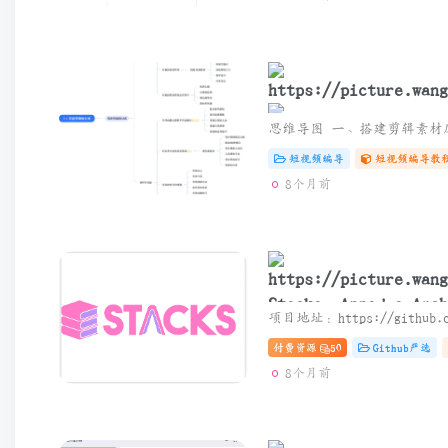
短视频编导
短视频编导教
8个月前
第一节：搭建剪辑素材
Stacks：Anna’s A
轻量级管理器（支持We
付费资源
50
Github严选
8个月前