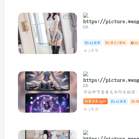
1
云曦 | 现代性感风壁
AI国漫
图片/壁纸
A
1年前
完美世界 | 火灵儿
付费资源
30
AI国漫
1年前
1