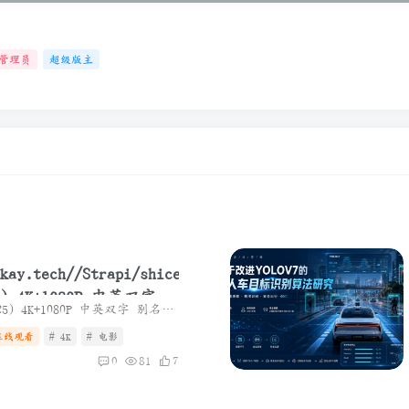
管理员
超级版主
 4K+1080P 中英双字
名称： 阿凡达3：火与烬(2025) 4K+1080P 中英双字 别名：阿凡达3/阿凡达：火与烬/阿凡达3：火与灰/阿凡达3：带种者/Avatar:TheSeedBearer/Avatar3 简介：影片聚焦杰克·萨利与奈蒂莉一家的命运...
在线观看
# 4K
# 电影
0
81
7