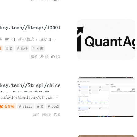
思维导图 一、搭建剪辑素材库 00:01 核心概念：通过日常刷抖音积累点赞内容，将'喜欢列表'转化为个人素材库 搭建意义：为后续剪辑工作储备风格化素材，避免临时寻找素材的低效 1. 好看的画面 ...
程
# C
# 软件
# 电影
0
48
13
库
rchive 电子书快速下载的
项目地址：https://github.com/zelestcarlyone/stacks 概述 Stacks 是一个专为 Anna's Archive 打造的容器化下载队列管理器。它提供一个简洁的网页界面，可自动排队、管理与下载图书文件。支持 ...
b界面与API）
杂货铺
# zibll
# C
# DDoS
0
66
8