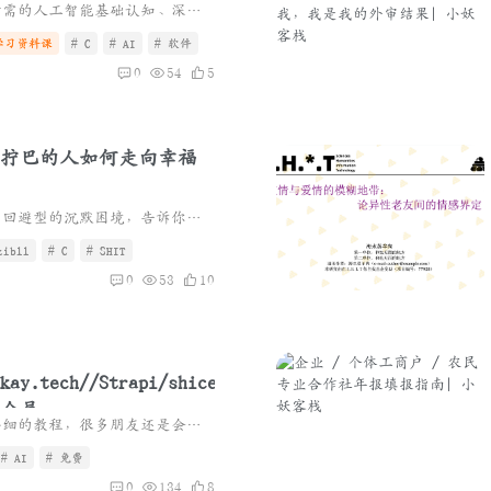
本资源系统讲解AI产品经理所需的人工智能基础认知、深度学习算法、AI项目0-1落地方法、业务增长实践及AIGC应用案例，适合产品经理转型与进阶学习。
学习资料课
# C
# AI
# 软件
0
54
5
拧巴的人如何走向幸福
心理学解析异地恋中焦虑型与回避型的沉默困境，告诉你情感账户如何透支，以及为什么沉默在亲密关系里是刀不是金。
zibll
# C
# SHIT
0
53
10
度会员
写在开头，即使已经给了很详细的教程，很多朋友还是会遇到这样或者那样的问题，建议浏览器开无痕模式重新按照教程走一遍，其次是看评论区大佬们的回答，最后实在解决不了的话建议直接上海鲜市场...
# AI
# 免费
0
134
8