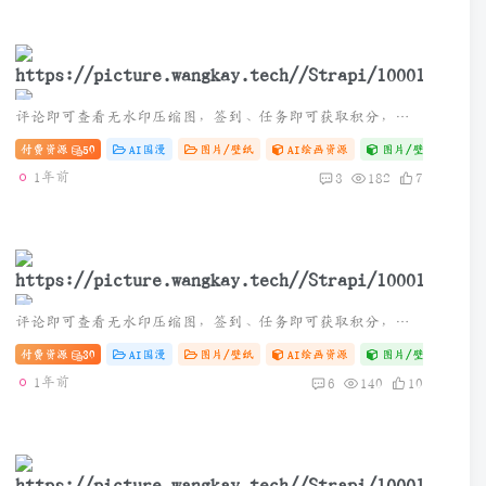
评论即可查看无水印压缩图，签到、任务即可获取积分，下载原图。也可通过微信小程序《小妖客栈》获取
完美世界 | 火灵儿竖屏机甲风壁纸
付费资源
50
AI国漫
图片/壁纸
AI绘画资源
图片/壁纸
# zi
1年前
3
182
7
评论即可查看无水印压缩图，签到、任务即可获取积分，下载原图
AI国漫-完美世界清漪横屏壁纸
付费资源
30
AI国漫
图片/壁纸
AI绘画资源
图片/壁纸
# zi
1年前
6
140
10