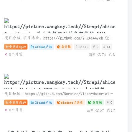
QuantAgent：基于价格驱动的多智能体 LLM 高
项目介绍 项目地址：https://github.com/Y-Research-SBU/QuantAgent QuantAgent 是一个基于多智能体（Multi-Agent）大语言模型架构的高频交易分析系统。它结合了技术指标、形态识别、趋势分析等...
频交易分析系统
付费资源
50
Github严选
杂货铺
# zibll
# C
# AI
8个月前
0
74
8
Video Material GEN Workstation｜AI短视频
项目地址：https://github.com/Norsico/Video-Materials-AutoGEN-Workstation Video Material GEN Workstation 一个集内容策划、AI文案自动生成、TTS 批量自动配音、(AI)图片素材合成、ASR自动...
生成与项目管理一体化工作站
付费资源
50
Github严选
Windows工具库
杂货铺
# C
# AI
#
8个月前
0
52
12