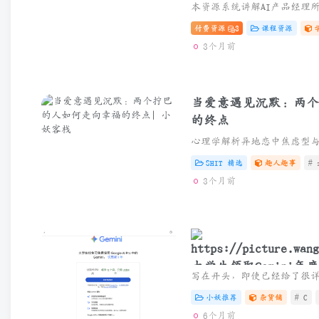
人人都能听懂的Al课程
付费资源
3
课程资源
3个月前
当爱意遇见沉默：两个
的终点
SHIT 精选
趣人趣事
# 
3个月前
大学生领取Gemini年
小妖推荐
杂货铺
# C
6个月前