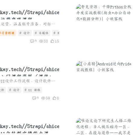
运营变现课程
本资源围绕自媒体账号从0到1运营，涵盖账号准备、对标账号分析、账号设计、爆款选题、封面制作、内容创作、视频剪辑、流量提升策略及商业变现方法。
学习资料课
# 设计
# 自媒体
# 账号运营
0
33
15
设计入门课程资料（课件+视
本资源涵盖APP UI基础认知、UI设计工作流程、设计软件、iOS系统规范、色彩配色、交互设计原则、用户体验五要素及动效基础，适合UI设计初学者系统入门学习。
软件
# 设计
# UI 课程
0
59
8
Al化转型实操能力课，