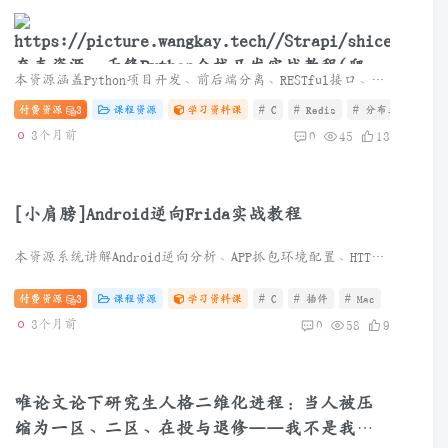
夸克资源：千锋Python全栈开发实战教程(爬虫
本资源涵盖Python项目开发、前后端分离、RESTful接口、Django实战、缓存日志、Celery异步任务、Nginx部署、爬虫、机器学习算法与人脸识别等内容，适合Python全栈进阶学习。
+办公自动化+数据分析)
付费资源
3
课程资源
学习资料课
# C
# Redis
# 分布式
3个月前
0
45
13
[小肩膀]Android逆向Frida实战教程
本资源系统讲解Android逆向分析、APP抓包环境配置、HTTP协议分析、Frida Hook实战、类方法定位、构造函数Hook及协议登录还原等核心内容，适合移动安全与逆向学习。
付费资源
3
课程资源
学习资料课
# C
# 插件
# Mac
3个月前
0
58
9
唯论文论下研究生人格二维化进程：当人被压
缩为一区、二区、在投与退修——我不是我，