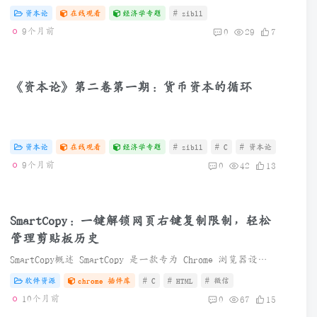
资本论
在线观看
经济学专题
# zibll
9个月前
0
29
7
《资本论》第二卷第一期：货币资本的循环
资本论
在线观看
经济学专题
# zibll
# C
# 资本论
9个月前
0
42
13
SmartCopy：一键解锁网页右键复制限制，轻松
管理剪贴板历史
SmartCopy概述 SmartCopy 是一款专为 Chrome 浏览器设计的扩展工具，能够一键解除网页对复制、右键、选区和粘贴的种种限制，帮助用户在受限页面中自由复制内容。它还支持多格式标签页信息...
软件资源
chrome 插件库
# C
# HTML
# 微信
10个月前
0
67
15