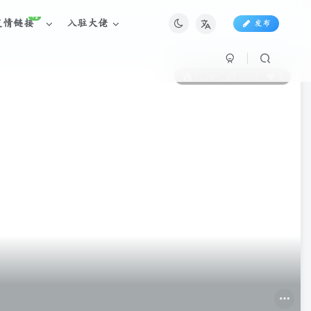
+1
友情链接
入驻大佬
发布
7.2W+
2929
9