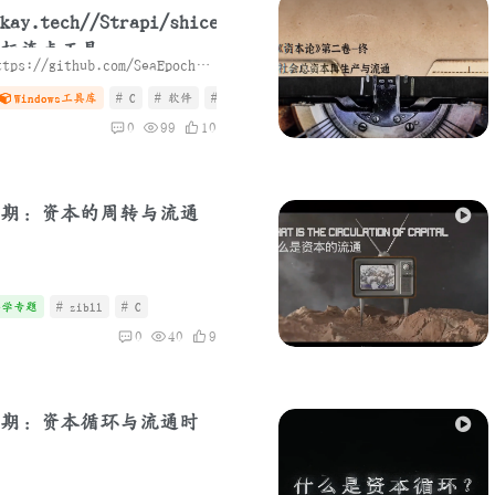
的鼠标连点工具
🐀 MouseClick 项目地址：https://github.com/SeaEpoch/MouseClick 🎉 项目重构 第二代更新了，使用 Qt6 Widget 对项目进行了完全重构，相较于之前的代码，这次的代码质量有明显提升。并且，这...
Windows工具库
# C
# 软件
# Mac
0
99
10
期：资本的周转与流通
济学专题
# zibll
# C
0
40
9
期：资本循环与流通时