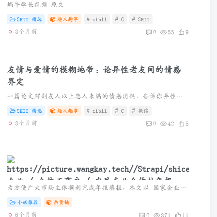
我是我的外审结果
蜗牛学长视频 原文
SHIT 精选
趣人趣事
# zibll
# C
# SHIT
3个月前
0
55
9
友情与爱情的模糊地带：论异性老友间的情感
界定
一篇论文解剖友人以上恋人未满的情感消耗，告诉你异性纯友谊的真相。如果真的喜欢就去争取，如果没结果请放过自己，别忘了爱自己。
SHIT 精选
趣人趣事
# zibll
# C
# 微信
3个月前
0
42
5
企业 / 个体工商户 / 农民专业合作社年报填
为方便广大市场主体顺利完成年报填报，本文以 国家企业信用信息公示系统（黑龙江） 为例，整理了完整填报流程及操作说明，通过电脑或手机即可轻松完成。
报指南
小妖推荐
杂货铺
6个月前
0
371
11