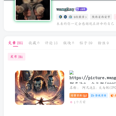
wangkay
9枚徽章
陕西省西安市
未来的你一定会感谢现在拼命的自己
文章
281
收藏
0
评论
18
版块
0
帖子
39
粉丝
9
发布
281
阿凡达3：火与烬(2025)
夸克&度盘&迅雷下载
付费资源
3
影视资源
1个月前