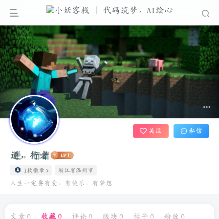
关注
私信
逆，行者
1枚徽章
浙江省温州市
人生一定要有爱，有快乐，有梦想
文章
0
收藏
0
评论
0
版块
0
帖子
0
粉丝
0