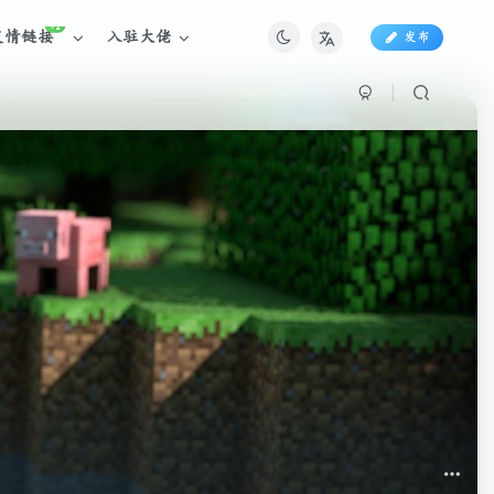
+1
友情链接
入驻大佬
发布