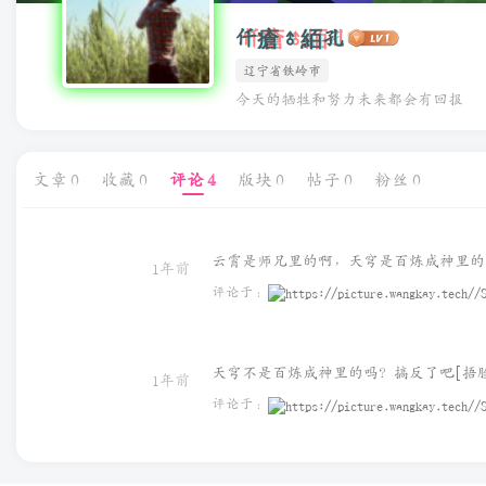
仟瘡♂絔孔
辽宁省铁岭市
今天的牺牲和努力未来都会有回报
文章
0
收藏
0
评论
4
版块
0
帖子
0
粉丝
0
云霄是师兄里的啊，天穹是百炼成神里的
1年前
评论于：
天穹不是百炼成神里的吗？搞反了吧[捂脸
1年前
评论于：