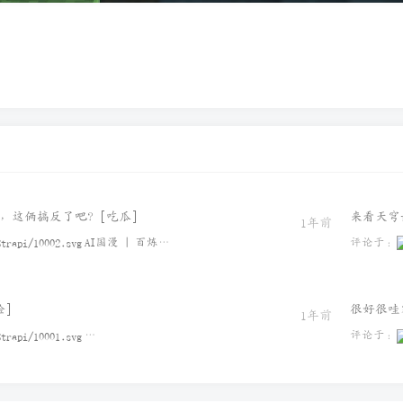
，这俩搞反了吧？[吃瓜]
来看天穹
1年前
AI国漫 | 百炼成神云霄仙韵华裳风
评论于：
]
很好很哇
1年前
评论于：