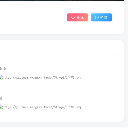
关注
私信
姐姐
塞
横屏 | 师兄啊师兄天穹横屏高冷御