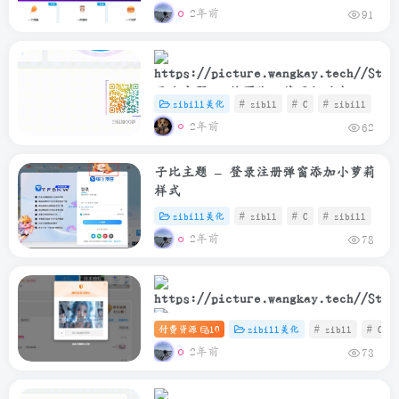
2年前
91
子比主题 – 给页脚二维码加动态
zibill美化
# zibll
# C
# zibill
Border
2年前
62
子比主题 – 登录注册弹窗添加小萝莉
样式
zibill美化
# zibll
# C
# zibill
2年前
78
付费资源
10
zibill美化
# zibll
# C
子比美化 – 自带滑块验证图片修改教
2年前
73
程