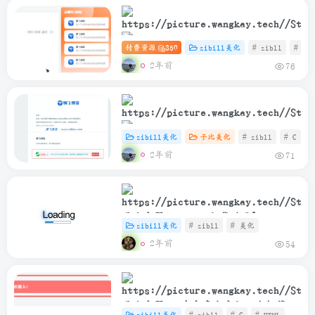
如何解决江苏IP访问网站跳转江苏反
诈页
付费资源
350
zibill美化
# zibll
# 站
子比主题 – 侧边四站导航小工具
2年前
76
zibill美化
子比美化
# zibll
# C
子比主题 – 邮件页面插入一个广告代
2年前
71
码
子比主题-Loading加载动画[Loading
zibill美化
# zibll
# 美化
加载]
2年前
54
子比主题 – 在文章上方加一个标签样
zibill美化
# zibll
# C
# HTML