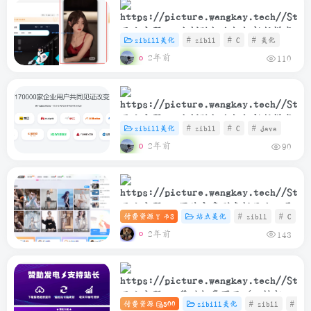
子比主题 – 右侧随机小姐姐新版样式
zibill美化
# zibll
# C
# 美化
2年前
110
子比主题 – 右侧随机小姐姐新版样式
zibill美化
# zibll
# C
# java
2年前
90
子比主题 – 图片文章列表栏目小工具
付费资源
3
站点美化
# zibll
# C
#
Y 币
2年前
143
子比主题 – 赞助打赏页面（一键部
付费资源
500
zibill美化
# zibll
# C
署）