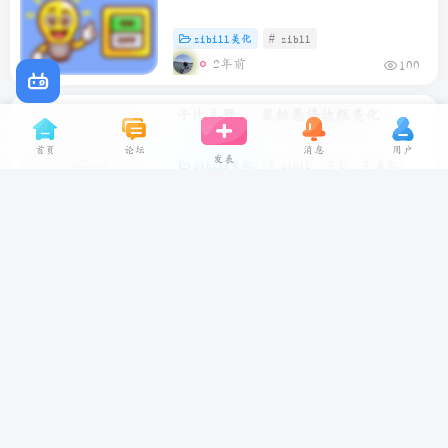
子比主题 – 给进入网站加一个门铃声
zibill美化
# zibll
2年前
100
子比主题 – 鼠标悬停边框美化
首页
论坛
消息
用户
发表
zibill美化
# zibll
# C
# 美化
2年前
102
子比主题美化禁用提醒弹窗 – 新增禁
zibill美化
# zibll
# C
# HTML
用提示
2年前
116
子比主题 – 文章版权声明样式美化
zibill美化
小妖推荐
# zibll
# C
#
2年前
123