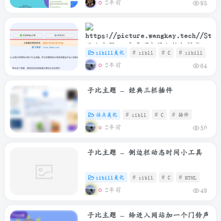
2年前
95
子比主题 – 文章顶部添加按钮样式
zibill美化
# zibll
# C
# zibill
2年前
64
子比主题 – 经典三栏插件
站点美化
# zibll
# C
# 插件
2年前
50
子比主题 – 侧边栏动态时间小工具
zibill美化
# zibll
# C
# HTML
2年前
49