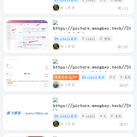
式
2年前
111
子比全局背景图
zibill美化
# zibll
# 壁纸
2年前
150
子比主题评论显示漂亮勋章
付费阅读
200
zibill美化
# C
# 美化
2年前
60
zibill美化
# zibll
# C
# 美化
子比主题 – 文章标题样式美化
2年前
87