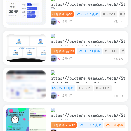
付费资源
50
zibill美化
# zibll
# C
子比主题 – 文章侧边倒计时小工具
2年前
54
子比主题 – 首页底部统计小工具
付费资源
800
zibill美化
# zibll
# C
2年前
45
子比主题 – 用户中心添加UID、注册
zibill美化
# zibll
# zibill
时间功能
2年前
82
子比主题 – F12跳转页面美化及禁用
付费资源
10
zibill美化
小妖推荐
#
Y 币
跳转