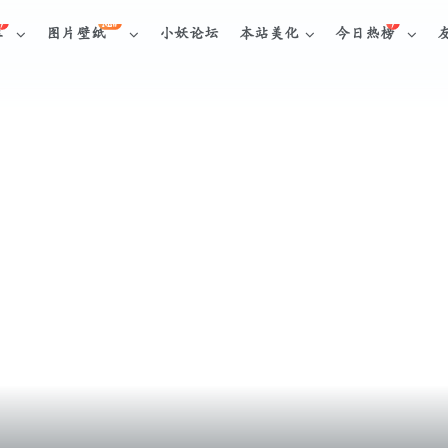
NEW
库
图片壁纸
小妖论坛
本站美化
今日热榜