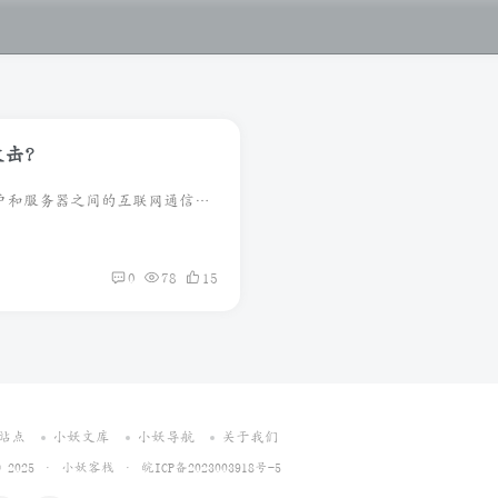
攻击？
SSL/TLS 是一种安全协议，为用户和服务器之间的互联网通信提供加密和身份验证。该协议用于确保数据隐私、保护信用卡交易、验证网站身份，并维护数据传输的完整性。SSL/TLS 在网络中得到了广泛使...
0
78
15
站点
小妖文库
小妖导航
关于我们
 © 2025 ·
小妖客栈
·
皖ICP备2023003918号-5