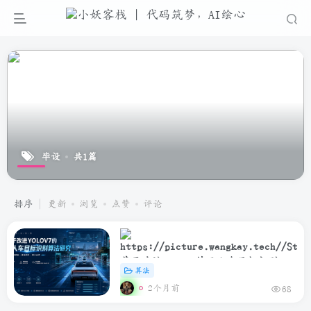
毕设
共1篇
排序
更新
浏览
点赞
评论
基于改进YOLOV7的无人车目标识别算
算法
法研究（问答）
2个月前
68