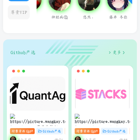
尊贵VIP
神经病🤔
悠然。
藤井 冬弥
用户14624686
qq15521
Github严选
更多
狗子
狗子
QuantAgent：基于价格驱动
Stacks：Anna’s Archive
付费资源
50
Github严选
杂货铺
付费资源
# zibll
50
# C
Github严选
# AI
杂
的多智能体 LLM 高频交易分
电子书快速下载的轻量级管
析系统
理器（支持Web界面与API）
8个月前
8个月前
74
66