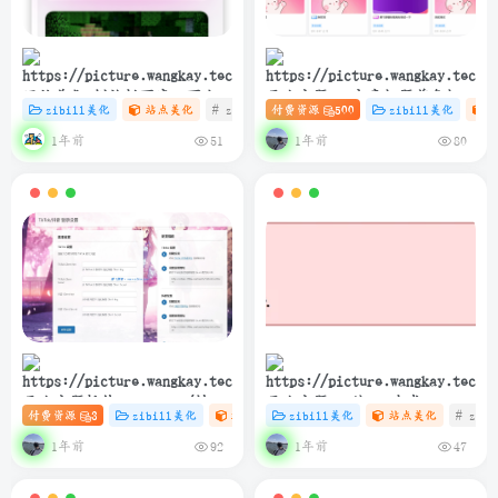
网站美化-侧边栏百度一下小卡
子比主题 – 文章标题前角标扫
zibill美化
站点美化
# zibll
付费资源
# C
# 设计
500
zibill美化
片协助SEO
光样式[优化版]
1年前
1年前
51
80
子比主题插件 – TikTok/抖音
子比主题 – 纯PHP生成
付费资源
3
zibill美化
站点美化
zibill美化
# 插件
# 站点美化
站点美化
# 抖音
# zibl
登录插件
sitemap.xml教程
1年前
1年前
92
47