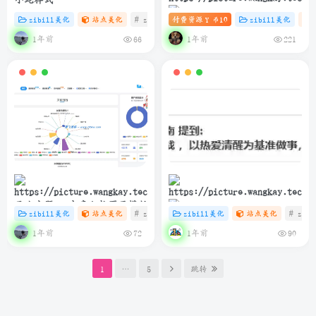
zibill美化
站点美化
# zibll
付费资源
# C
# HTML
10
zibill美化
Y 币
子比主题 – 滚动图标推荐卡片
1年前
1年前
66
221
（第三版）
子比主题 – 文章归档页面模版
zibill美化
站点美化
# zibll
# C
zibill美化
# java
站点美化
# zibl
简洁而美丽：如何在博客中优
1年前
1年前
72
90
雅展示网易云热评
1
…
5
跳转