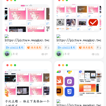
子比主题 – 多栏目文章小工具
子比主题 – 首页卡片模式一排
zibill美化
站点美化
# zibll
# C
zibill美化
# 美化
站点美化
# zibl
样式美化
6个
1年前
1年前
80
181
子比主题 – 给左下角添加一个
小蛇样式