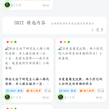
9个月前
53
SHIT 精选内容
全球最离谱学术论文搞笑标题盘点
更多
唯论文论下研究生人格二维化
当爱意遇见沉默：两个拧巴的
进程：当人被压缩为一区、二
人如何走向幸福的终点
区、在投与退修——我不是
SHIT 精选
趣人趣事
# zibll
# C
SHIT 精选
# SHIT
趣人趣事
# zibll
我，我是我的外审结果
3个月前
3个月前
55
53