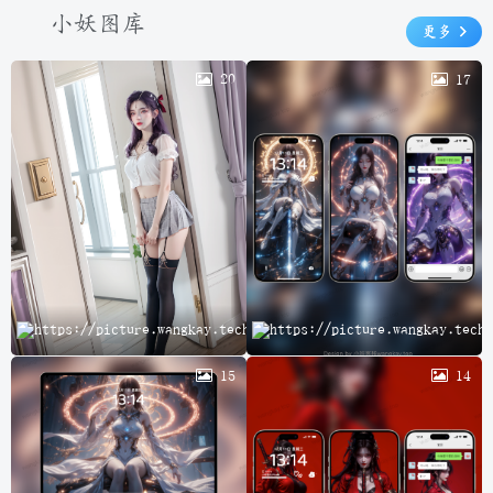
小妖图库
更多
20
17
云
15
14