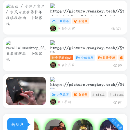
企业 / 个体工商户 / 农民专业合作
小妖推荐
杂货铺
社年报填报指南
6个月前
371
付费资源
50
小妖推荐
软件资源
Ma
ParallelsDesktop_26_2_0_57329_Rele
9个月前
90
直装破解版
小妖推荐
杂货铺
# zibll
# TikTok
1年前
97
TikTok安卓免插卡使用教程
榜上有名
新朋友