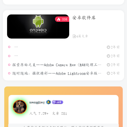
安卓软件库
336
4篇文章
2年前
模拟定位
2年前
探索原始之美——Adobe Camera Raw（RAW处理工具）介绍
2年前
随时随地，捕捉精彩——Adobe Lightroom安卓版介绍
2年前
wangkay
人气 7.2W+
文章 281