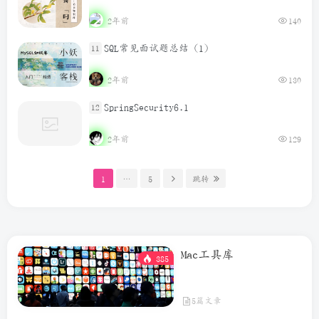
2年前
140
SQL常见面试题总结（1）
11
2年前
130
SpringSecurity6.1
12
2年前
129
1
…
5
跳转
Mac工具库
385
5篇文章