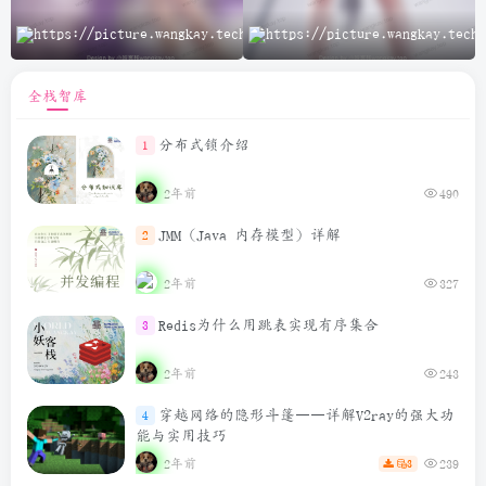
A
全栈智库
分布式锁介绍
1
2年前
490
JMM（Java 内存模型）详解
2
2年前
327
Redis为什么用跳表实现有序集合
3
2年前
243
穿越网络的隐形斗篷——详解V2ray的强大功
4
能与实用技巧
2年前
239
3