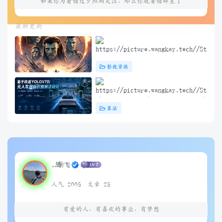
如果你为着错过夕阳而哭泣，那么你就要错群星了
最新更新
阿凡达3：火与烬(2025) 4K+1080P
影视资源
中英双字 夸克&度盘&迅雷下载
基于改进YOLOV7的无人车目标识别算
算法
法研究（问答）
.腾飞
人气 2005
文章 25
有爱的人，有喜欢的事业，有梦想