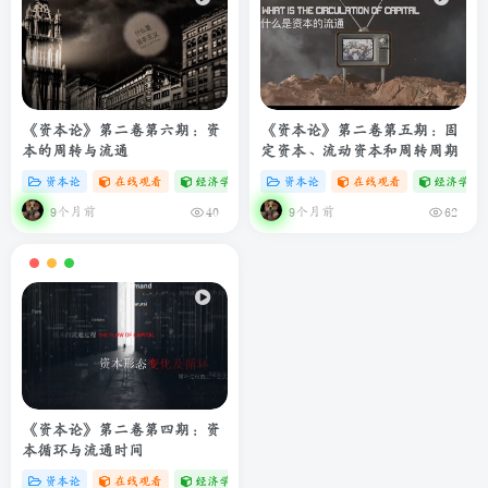
《资本论》第二卷第六期：资
《资本论》第二卷第五期：固
本的周转与流通
定资本、流动资本和周转周期
资本论
在线观看
经济学专题
# zibll
资本论
# C
在线观看
经济学专
9个月前
9个月前
40
62
《资本论》第二卷第四期：资
本循环与流通时间
资本论
在线观看
经济学专题
# zibll
# C