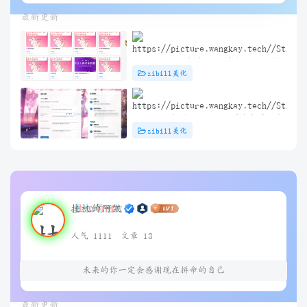
最新更新
子比主题 – 文章标题前角标扫光样
zibill美化
式[优化版]
子比主题插件 – TikTok/抖音登录插
zibill美化
件
挂机的阿凯
人气 1111
文章 13
未来的你一定会感谢现在拼命的自己
最新更新