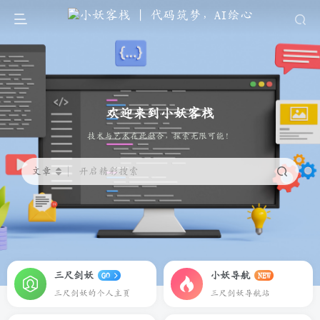
欢迎来到小妖客栈
代码筑梦，AI绘心
文章
开启精彩搜索
三尺剑妖
小妖导航
GO
NEW
三尺剑妖的个人主页
三尺剑妖导航站