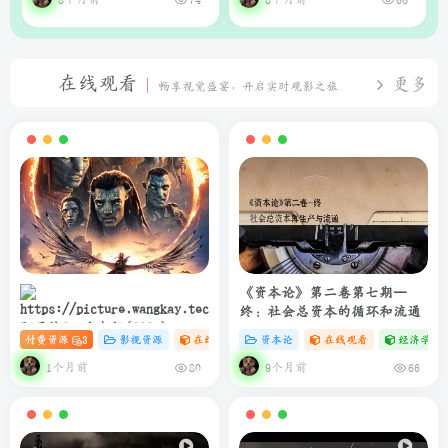
在线观看
更多
畅享视觉盛宴，开启实时观影之旅
《资本论》第二卷第七期—
终：社会总资本的循环和流通
阿凡达3：火与烬(2025)
付费资源
3
影视资源
在线观看
# 4K
资本论
# 电影
在线观看
经济学专
4K+1080P 中英双字 夸克&度盘
&迅雷下载
1个月前
9个月前
80
66