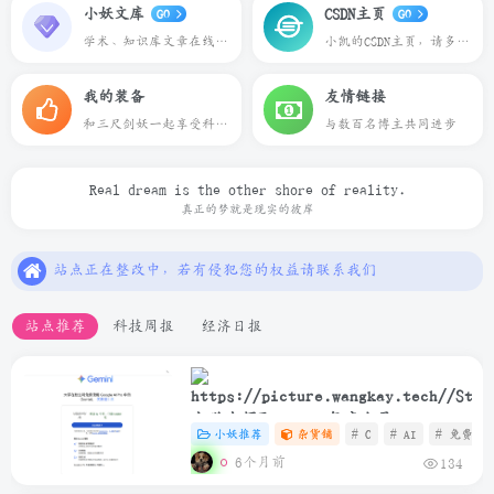
小妖文库
CSDN主页
GO
GO
学术、知识库文章在线预览下载
小凯的CSDN主页，请多多关照
我的装备
友情链接
和三尺剑妖一起享受科技带来的乐趣
与数百名博主共同进步
Real dream is the other shore of reality.
本站一切资源不代表本站立场，如有侵权/违规/不妥请联系本站删除，敬请谅解.
真正的梦就是现实的彼岸
站点正在整改中，若有侵犯您的权益请联系我们
本站一些文章来自互联网收集，仅供用于学习和交流，请遵循相关法律法规.
本站一切资源不代表本站立场，如有侵权/违规/不妥请联系本站删除，敬请谅解.
站点推荐
科技周报
经济日报
站点正在整改中，若有侵犯您的权益请联系我们
大学生领取Gemini年度会员
小妖推荐
杂货铺
# C
# AI
# 免费
6个月前
134