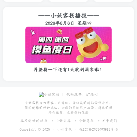
——小妖客栈播报——
2026年8月6日 星期四
再坚持一下还有1天就到周末啦！
小妖客栈专为博客、自媒体、资讯类的网站设计开发，
简约优雅的设计风格，全面的前端用户功能，简单的模
块化配置，欢迎您的体验
三尺剑妖的站点
小妖文库
小妖导航
关于我们
Copyright © 2025 ·
小妖客栈
·
皖ICP备2023003918号-5