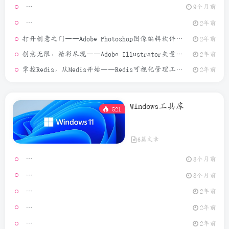
9个月前
[Window
2年前
打开创意之门——Adobe Photoshop图像编辑软件介绍
2年前
创意无限，精彩尽现——Adobe Illustrator矢量图形设计软件介绍
2年前
掌控Redis，从Medis开始——Redis可视化管理工具介绍
2年前
Windows工具库
521
6篇文章
Video Ma
8个月前
MouseCl
8个月前
2年前
[Window
2年前
GeoPo
2年前