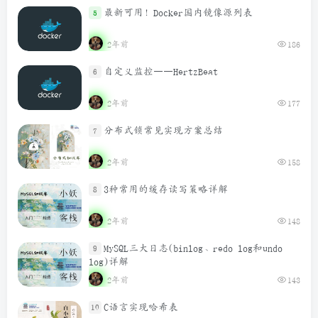
最新可用！Docker国内镜像源列表
5
2年前
186
自定义监控——HertzBeat
6
2年前
177
分布式锁常见实现方案总结
7
2年前
158
3种常用的缓存读写策略详解
8
2年前
148
MySQL三大日志(binlog、redo log和undo
9
log)详解
2年前
143
C语言实现哈希表
10