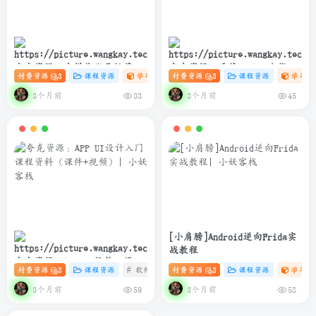
夸克资源：自媒体账号运营变
夸克资源：千锋Python全栈开
付费资源
3
课程资源
学习资料课
付费资源
# 设计
3
# 自媒体
课程资源
# 账号运营
学习资
现课程
发实战教程(爬虫+办公自动化
+数据分析)
3个月前
3个月前
33
45
[小肩膀]Android逆向Frida实
战教程
夸克资源：APP UI设计入门课
付费资源
3
课程资源
# 软件
# 设计
付费资源
# UI 课程
3
课程资源
学习资
程资料（课件+视频）
3个月前
3个月前
59
58