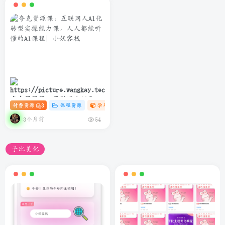
夸克资源课：互联网人Al化转
付费资源
3
课程资源
学习资料课
# C
# AI
# 软件
型实操能力课，人人都能听懂
的Al课程
3个月前
54
子比美化