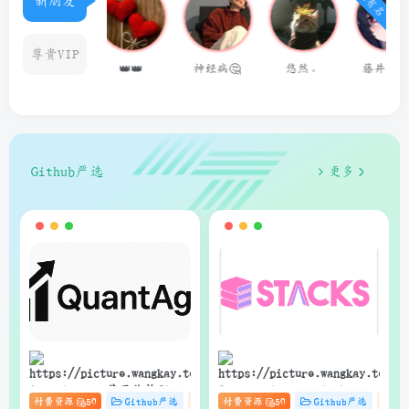
新朋友
尊贵VIP
👑👑
神经病🤔
悠然。
藤井 冬弥
用户14624686
Github严选
更多
狗子
狗子
QuantAgent：基于价格驱动
Stacks：Anna’s Archive
付费资源
50
Github严选
杂货铺
付费资源
# zibll
50
# C
Github严选
# AI
杂
的多智能体 LLM 高频交易分
电子书快速下载的轻量级管