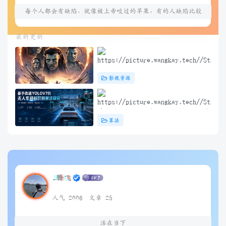
每个人都会有缺陷，就像被上帝咬过的苹果，有的人缺陷比较
大，正是因为上帝特别喜欢他的芬芳
最新更新
阿凡达3：火与烬(2025) 4K+1080P
影视资源
中英双字 夸克&度盘&迅雷下载
基于改进YOLOV7的无人车目标识别算
算法
法研究（问答）
.腾飞
人气 2006
文章 25
活在当下