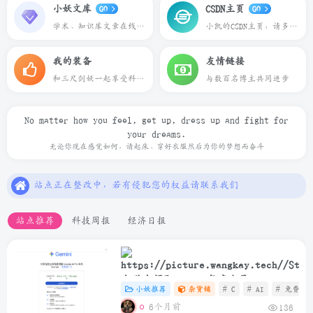
小妖文库
CSDN主页
GO
GO
学术、知识库文章在线预览下载
小凯的CSDN主页，请多多关照
我的装备
友情链接
和三尺剑妖一起享受科技带来的乐趣
与数百名博主共同进步
No matter how you feel, get up, dress up and fight for
your dreams.
本站一切资源不代表本站立场，如有侵权/违规/不妥请联系本站删除，敬请谅解.
无论你现在感觉如何，请起床、穿好衣服然后为你的梦想而奋斗
站点正在整改中，若有侵犯您的权益请联系我们
本站一些文章来自互联网收集，仅供用于学习和交流，请遵循相关法律法规.
本站一切资源不代表本站立场，如有侵权/违规/不妥请联系本站删除，敬请谅解.
站点推荐
科技周报
经济日报
站点正在整改中，若有侵犯您的权益请联系我们
大学生领取Gemini年度会员
小妖推荐
杂货铺
# C
# AI
# 免费
6个月前
136