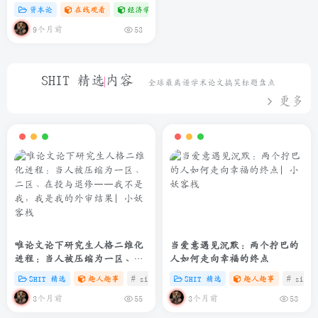
资本论
在线观看
经济学专题
# zibll
# C
9个月前
53
SHIT 精选内容
全球最离谱学术论文搞笑标题盘点
更多
唯论文论下研究生人格二维化
当爱意遇见沉默：两个拧巴的
进程：当人被压缩为一区、二
人如何走向幸福的终点
区、在投与退修——我不是
SHIT 精选
趣人趣事
# zibll
# C
SHIT 精选
# SHIT
趣人趣事
# zibll
我，我是我的外审结果
3个月前
3个月前
55
53