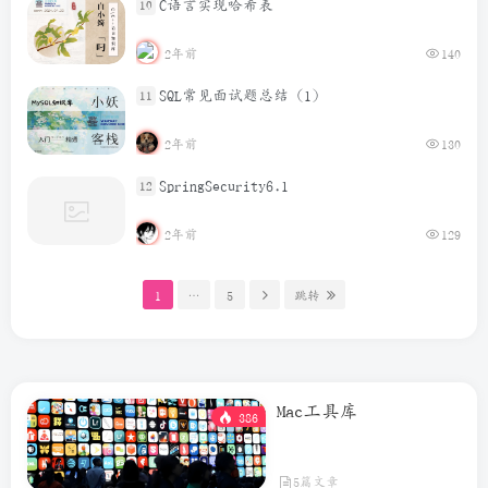
C语言实现哈希表
10
2年前
140
SQL常见面试题总结（1）
11
2年前
130
SpringSecurity6.1
12
2年前
129
1
…
5
跳转
Mac工具库
386
5篇文章