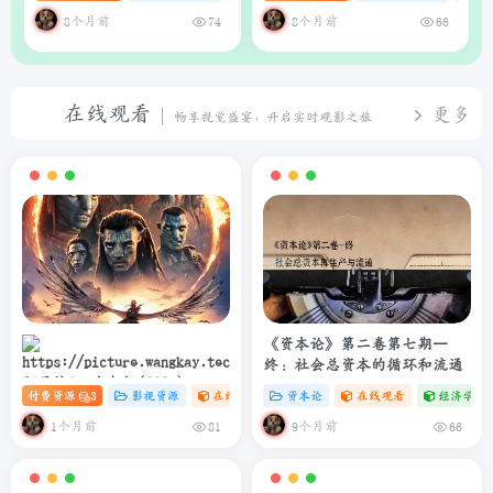
析系统
理器（支持Web界面与API）
8个月前
8个月前
74
66
在线观看
更多
畅享视觉盛宴，开启实时观影之旅
《资本论》第二卷第七期—
终：社会总资本的循环和流通
阿凡达3：火与烬(2025)
付费资源
3
影视资源
在线观看
# 4K
资本论
# 电影
在线观看
经济学专
4K+1080P 中英双字 夸克&度盘
&迅雷下载
1个月前
9个月前
81
66