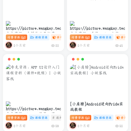
夸克资源：自媒体账号运营变
夸克资源：千锋Python全栈开
付费资源
3
课程资源
学习资料课
付费资源
# 设计
3
# 自媒体
课程资源
# 账号运营
学习资
现课程
发实战教程(爬虫+办公自动化
+数据分析)
3个月前
3个月前
33
45
[小肩膀]Android逆向Frida实
战教程
夸克资源：APP UI设计入门课
付费资源
3
课程资源
# 软件
# 设计
付费资源
# UI 课程
3
课程资源
学习资
程资料（课件+视频）
3个月前
3个月前
59
58