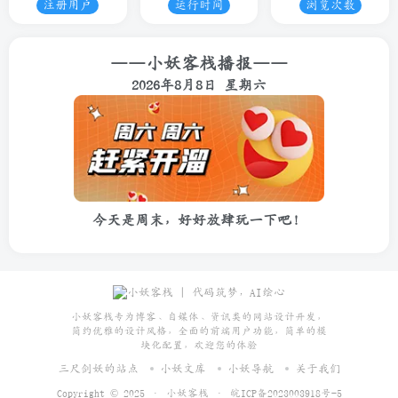
注册用户
运行时间
浏览次数
——小妖客栈播报——
2026年8月8日 星期六
今天是周末，好好放肆玩一下吧！
小妖客栈专为博客、自媒体、资讯类的网站设计开发，
简约优雅的设计风格，全面的前端用户功能，简单的模
块化配置，欢迎您的体验
三尺剑妖的站点
小妖文库
小妖导航
关于我们
Copyright © 2025 ·
小妖客栈
·
皖ICP备2023003918号-5