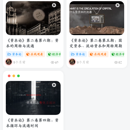
《资本论》第二卷第六期：资
《资本论》第二卷第五期：固
本的周转与流通
定资本、流动资本和周转周期
资本论
在线观看
经济学专题
# zibll
资本论
# C
在线观看
经济学专
9个月前
9个月前
40
62
《资本论》第二卷第四期：资
本循环与流通时间