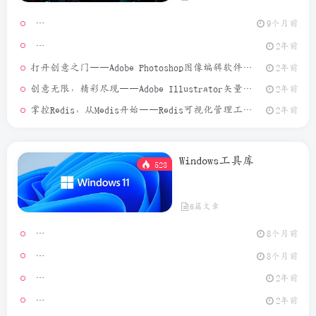
9个月前
[Window
2年前
打开创意之门——Adobe Photoshop图像编辑软件介绍
2年前
创意无限，精彩尽现——Adobe Illustrator矢量图形设计软件介绍
2年前
掌控Redis，从Medis开始——Redis可视化管理工具介绍
2年前
Windows工具库
523
6篇文章
Video Ma
8个月前
MouseCl
8个月前
2年前
[Window
2年前