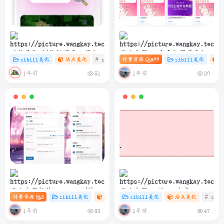
网站美化-侧边栏百度一下小卡
子比主题 – 文章标题前角标扫
zibill美化
站点美化
# zibll
付费资源
# C
# 设计
500
zibill美化
片协助SEO
光样式[优化版]
1年前
1年前
51
80
子比主题插件 – TikTok/抖音
子比主题 – 纯PHP生成
付费资源
3
zibill美化
站点美化
zibill美化
# 插件
# 站点美化
站点美化
# 抖音
# zibl
登录插件
sitemap.xml教程
1年前
1年前
93
47