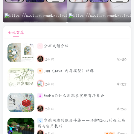
A
全栈智库
分布式锁介绍
1
2年前
490
JMM（Java 内存模型）详解
2
2年前
327
Redis为什么用跳表实现有序集合
3
2年前
243
穿越网络的隐形斗篷——详解V2ray的强大功
4
能与实用技巧
2年前
239
3