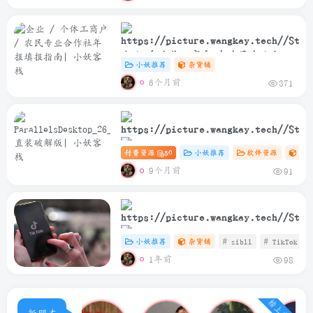
企业 / 个体工商户 / 农民专业合作
小妖推荐
杂货铺
社年报填报指南
6个月前
371
付费资源
50
小妖推荐
软件资源
Ma
ParallelsDesktop_26_2_0_57329_Rele
9个月前
91
直装破解版
小妖推荐
杂货铺
# zibll
# TikTok
1年前
98
TikTok安卓免插卡使用教程
榜上有名