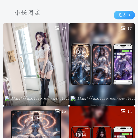
小妖图库
更多
20
17
云
15
14