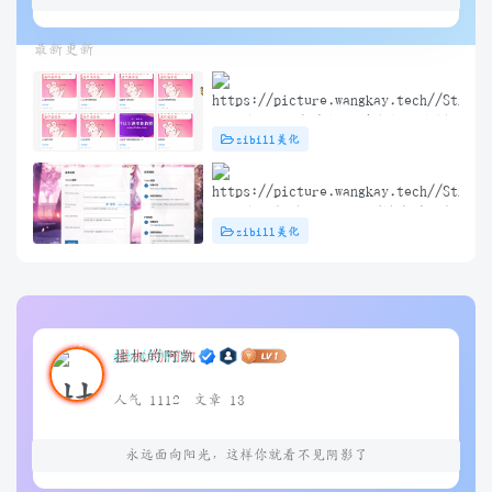
最新更新
子比主题 – 文章标题前角标扫光样
zibill美化
式[优化版]
子比主题插件 – TikTok/抖音登录插
zibill美化
件
挂机的阿凯
人气 1112
文章 13
永远面向阳光，这样你就看不见阴影了