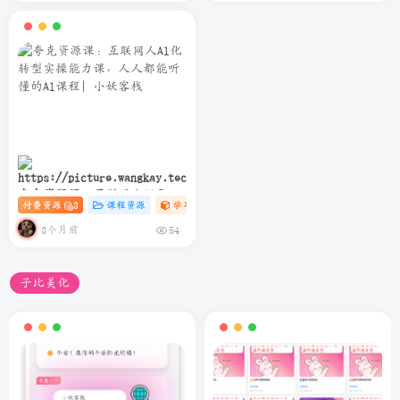
夸克资源课：互联网人Al化转
付费资源
3
课程资源
学习资料课
# C
# AI
# 软件
型实操能力课，人人都能听懂
的Al课程
3个月前
54
子比美化