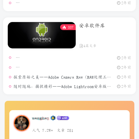
GeoPo
2年前
安卓软件库
337
4篇文章
2年前
模拟定位
2年前
探索原始之美——Adobe Camera Raw（RAW处理工具）介绍
2年前
随时随地，捕捉精彩——Adobe Lightroom安卓版介绍
2年前
wangkay
人气 7.2W+
文章 281