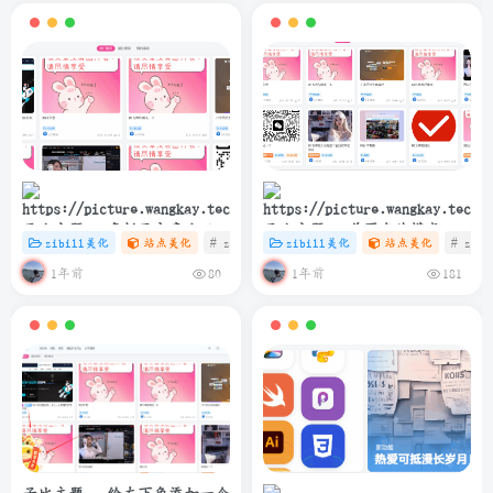
子比主题 – 多栏目文章小工具
子比主题 – 首页卡片模式一排
zibill美化
站点美化
# zibll
# C
zibill美化
# 美化
站点美化
# zibl
样式美化
6个
1年前
1年前
80
181