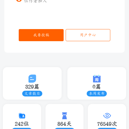
位作者加入
我要投稿
用户中心
329篇
0篇
文章数目
本周发布
242位
864天
76549次