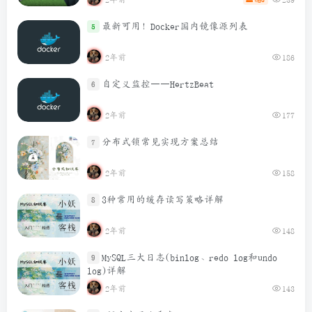
最新可用！Docker国内镜像源列表
5
2年前
186
自定义监控——HertzBeat
6
2年前
177
分布式锁常见实现方案总结
7
2年前
158
3种常用的缓存读写策略详解
8
2年前
148
MySQL三大日志(binlog、redo log和undo
9
log)详解
2年前
143