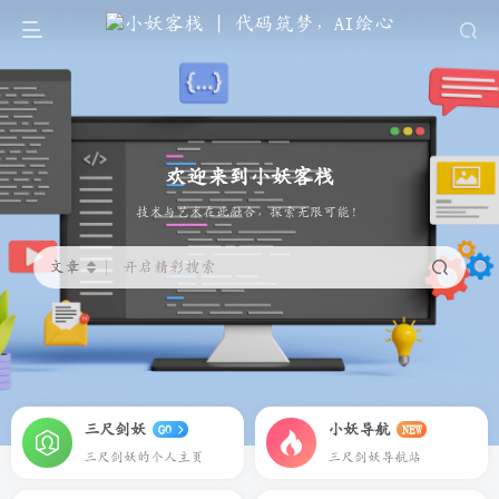
欢迎来到小妖客栈
代码筑梦，AI绘心
文章
开启精彩搜索
三尺剑妖
小妖导航
GO
NEW
三尺剑妖的个人主页
三尺剑妖导航站