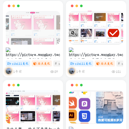
子比主题 – 多栏目文章小工具
子比主题 – 首页卡片模式一排
zibill美化
站点美化
# zibll
# C
zibill美化
# 美化
站点美化
# zibl
样式美化
6个
1年前
1年前
80
181