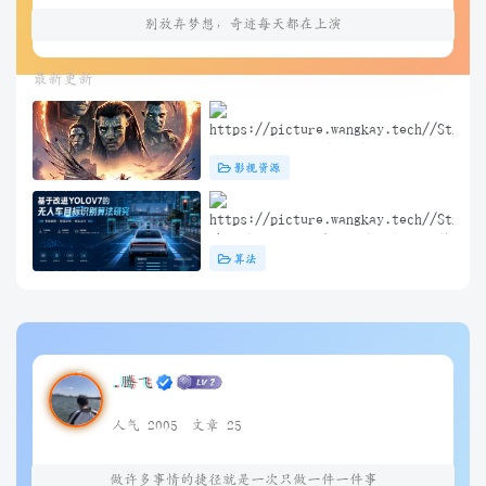
别放弃梦想，奇迹每天都在上演
最新更新
阿凡达3：火与烬(2025) 4K+1080P
影视资源
中英双字 夸克&度盘&迅雷下载
基于改进YOLOV7的无人车目标识别算
算法
法研究（问答）
.腾飞
人气 2005
文章 25
做许多事情的捷径就是一次只做一件一件事