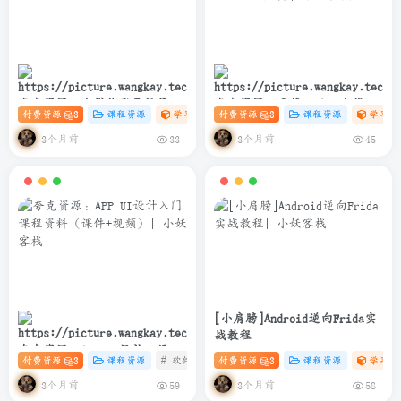
夸克资源：自媒体账号运营变
夸克资源：千锋Python全栈开
付费资源
3
课程资源
学习资料课
付费资源
# 设计
3
# 自媒体
课程资源
# 账号运营
学习资
现课程
发实战教程(爬虫+办公自动化
+数据分析)
3个月前
3个月前
33
45
[小肩膀]Android逆向Frida实
战教程
夸克资源：APP UI设计入门课
付费资源
3
课程资源
# 软件
# 设计
付费资源
# UI 课程
3
课程资源
学习资
程资料（课件+视频）
3个月前
3个月前
59
58