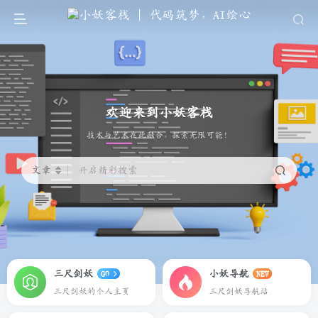
欢迎来到小妖客栈
代码筑梦，AI绘心
文章
开启精彩搜索
三尺剑妖
小妖导航
GO
NEW
三尺剑妖的个人主页
三尺剑妖导航站