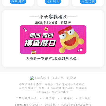
注册用户
运行时间
浏览次数
——小妖客栈播报——
2026年8月6日 星期四
再坚持一下还有1天就到周末啦！
小妖客栈专为博客、自媒体、资讯类的网站设计开发，
简约优雅的设计风格，全面的前端用户功能，简单的模
块化配置，欢迎您的体验
三尺剑妖的站点
小妖文库
小妖导航
关于我们
Copyright © 2025 ·
小妖客栈
·
皖ICP备2023003918号-5