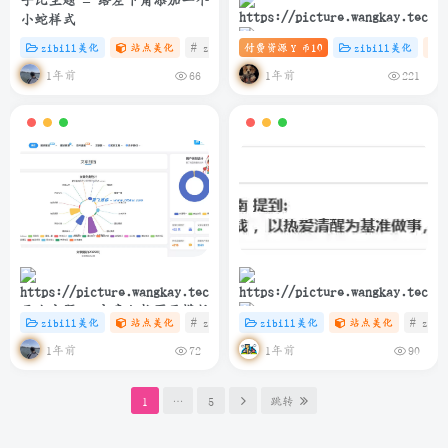
子比主题 – 给左下角添加一个
小蛇样式
zibill美化
站点美化
# zibll
付费资源
# C
# HTML
10
zibill美化
Y 币
子比主题 – 滚动图标推荐卡片
1年前
1年前
66
221
（第三版）
子比主题 – 文章归档页面模版
zibill美化
站点美化
# zibll
# C
zibill美化
# java
站点美化
# zibl
简洁而美丽：如何在博客中优
1年前
1年前
72
90
雅展示网易云热评
1
…
5
跳转