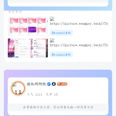
最新更新
子比主题 – 文章标题前角标扫光样
zibill美化
式[优化版]
子比主题插件 – TikTok/抖音登录插
zibill美化
件
挂机的阿凯
人气 1111
文章 13
在掌握新方法之前，你必须要先换一种思考方法