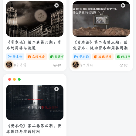
《资本论》第二卷第六期：资
《资本论》第二卷第五期：固
本的周转与流通
定资本、流动资本和周转周期
资本论
在线观看
经济学专题
# zibll
资本论
# C
在线观看
经济学专
9个月前
9个月前
40
62
《资本论》第二卷第四期：资
本循环与流通时间