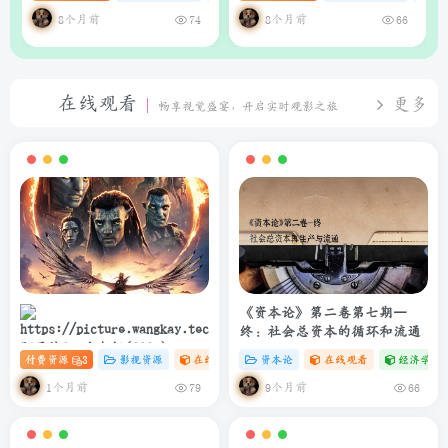
析系统
理器（支持Web界面与API）
8个月前
8个月前
74
66
在线观看
更多
畅享视觉盛宴，开启实时观影之旅
《资本论》第二卷第七期—
终：社会总资本的循环和流通
阿凡达3：火与烬(2025)
付费资源
3
影视资源
在线观看
# 4K
资本论
# 电影
在线观看
经济学专
4K+1080P 中英双字 夸克&度盘
&迅雷下载
1个月前
9个月前
79
66