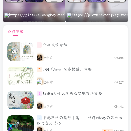
A
全栈智库
分布式锁介绍
1
2年前
490
JMM（Java 内存模型）详解
2
2年前
327
Redis为什么用跳表实现有序集合
3
2年前
243
穿越网络的隐形斗篷——详解V2ray的强大功
4
能与实用技巧
2年前
239
3