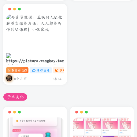
夸克资源课：互联网人Al化转
付费资源
3
课程资源
学习资料课
# C
# AI
# 软件
型实操能力课，人人都能听懂
的Al课程
3个月前
54
子比美化