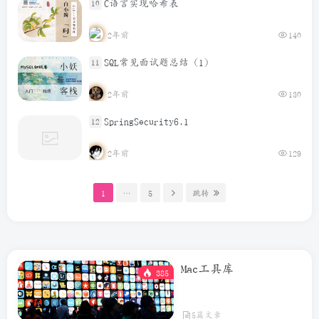
C语言实现哈希表
10
2年前
140
SQL常见面试题总结（1）
11
2年前
130
SpringSecurity6.1
12
2年前
129
1
…
5
跳转
Mac工具库
385
5篇文章