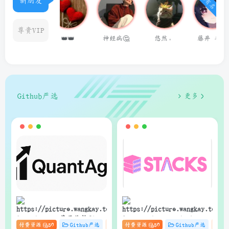
新朋友
尊贵VIP
👑👑
神经病🤔
悠然。
藤井 冬弥
用户14624686
Github严选
更多
狗子
狗子
QuantAgent：基于价格驱动
Stacks：Anna’s Archive
付费资源
50
Github严选
杂货铺
付费资源
# zibll
50
# C
Github严选
# AI
杂
的多智能体 LLM 高频交易分
电子书快速下载的轻量级管