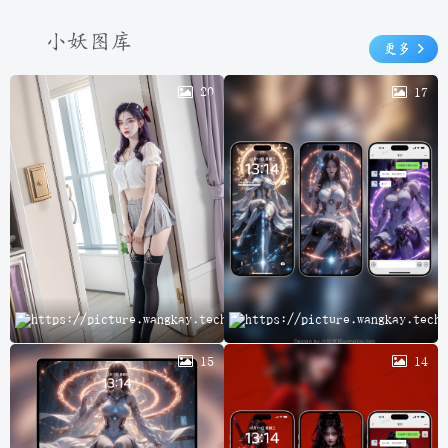
小妖图库
更多
20
17
云
15
14