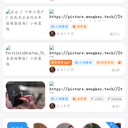
企业 / 个体工商户 / 农民专业合作
小妖推荐
杂货铺
社年报填报指南
6个月前
371
付费资源
50
小妖推荐
软件资源
Ma
ParallelsDesktop_26_2_0_57329_Rele
9个月前
90
直装破解版
小妖推荐
杂货铺
# zibll
# TikTok
1年前
97
TikTok安卓免插卡使用教程
榜上有名