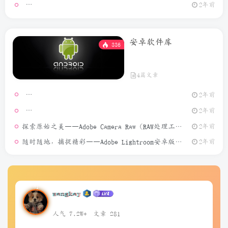
GeoPo
2年前
安卓软件库
336
4篇文章
2年前
模拟定位
2年前
探索原始之美——Adobe Camera Raw（RAW处理工具）介绍
2年前
随时随地，捕捉精彩——Adobe Lightroom安卓版介绍
2年前
wangkay
人气 7.2W+
文章 281