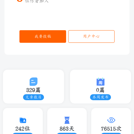
位作者加入
我要投稿
用户中心
329篇
0篇
文章数目
本周发布
242位
863天
76515次