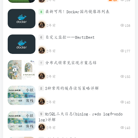
最新可用！Docker国内镜像源列表
5
2年前
186
自定义监控——HertzBeat
6
2年前
177
分布式锁常见实现方案总结
7
2年前
158
3种常用的缓存读写策略详解
8
2年前
148
MySQL三大日志(binlog、redo log和undo
9
log)详解
2年前
143