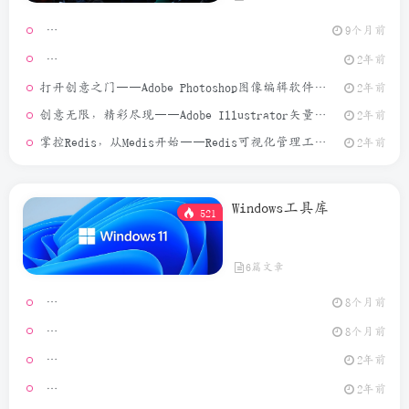
9个月前
[Window
2年前
打开创意之门——Adobe Photoshop图像编辑软件介绍
2年前
创意无限，精彩尽现——Adobe Illustrator矢量图形设计软件介绍
2年前
掌控Redis，从Medis开始——Redis可视化管理工具介绍
2年前
Windows工具库
521
6篇文章
Video Ma
8个月前
MouseCl
8个月前
2年前
[Window
2年前