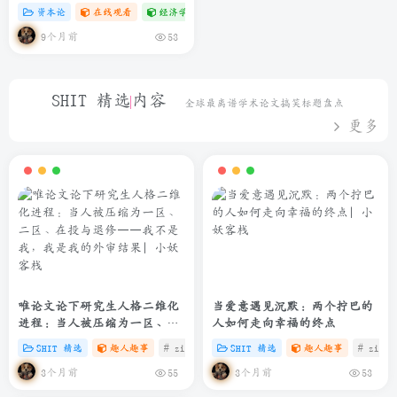
资本论
在线观看
经济学专题
# zibll
# C
9个月前
53
SHIT 精选内容
全球最离谱学术论文搞笑标题盘点
更多
唯论文论下研究生人格二维化
当爱意遇见沉默：两个拧巴的
进程：当人被压缩为一区、二
人如何走向幸福的终点
区、在投与退修——我不是
SHIT 精选
趣人趣事
# zibll
# C
SHIT 精选
# SHIT
趣人趣事
# zibll
我，我是我的外审结果
3个月前
3个月前
55
53