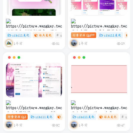
网站美化-侧边栏百度一下小卡
子比主题 – 文章标题前角标扫
zibill美化
站点美化
# zibll
付费资源
# C
# 设计
500
zibill美化
片协助SEO
光样式[优化版]
1年前
1年前
51
80
子比主题插件 – TikTok/抖音
子比主题 – 纯PHP生成
付费资源
3
zibill美化
站点美化
zibill美化
# 插件
# 站点美化
站点美化
# 抖音
# zibl
登录插件
sitemap.xml教程
1年前
1年前
92
47