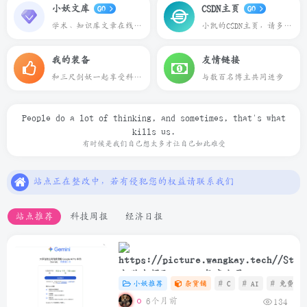
小妖文库
CSDN主页
GO
GO
学术、知识库文章在线预览下载
小凯的CSDN主页，请多多关照
我的装备
友情链接
和三尺剑妖一起享受科技带来的乐趣
与数百名博主共同进步
People do a lot of thinking, and sometimes, that's what
kills us.
本站一切资源不代表本站立场，如有侵权/违规/不妥请联系本站删除，敬请谅解.
有时候是我们自己想太多才让自己如此难受
站点正在整改中，若有侵犯您的权益请联系我们
本站一些文章来自互联网收集，仅供用于学习和交流，请遵循相关法律法规.
本站一切资源不代表本站立场，如有侵权/违规/不妥请联系本站删除，敬请谅解.
站点推荐
科技周报
经济日报
站点正在整改中，若有侵犯您的权益请联系我们
大学生领取Gemini年度会员
小妖推荐
杂货铺
# C
# AI
# 免费
6个月前
134