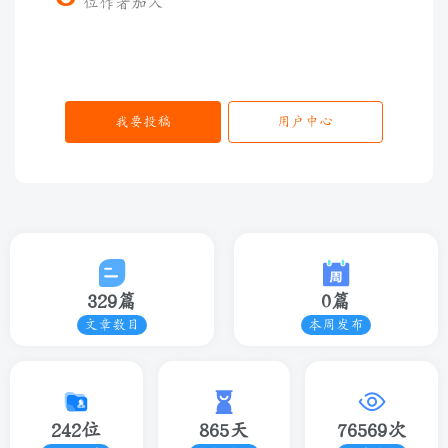
位作者加入
我要投稿
用户中心
329篇
0篇
文章数目
本周发布
242位
865天
76569次