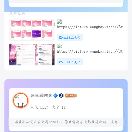
最新更新
子比主题 – 文章标题前角标扫光样
zibill美化
式[优化版]
子比主题插件 – TikTok/抖音登录插
zibill美化
件
挂机的阿凯
人气 1112
文章 13
不要担心别人会做得比你好。你只需要每天都做得比前一天好
就可以了