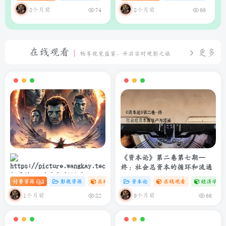
析系统
理器（支持Web界面与API）
8个月前
8个月前
74
66
在线观看
更多
畅享视觉盛宴，开启实时观影之旅
《资本论》第二卷第七期—
终：社会总资本的循环和流通
阿凡达3：火与烬(2025)
付费资源
3
影视资源
在线观看
# 4K
资本论
# 电影
在线观看
经济学专
4K+1080P 中英双字 夸克&度盘
&迅雷下载
1个月前
9个月前
82
66