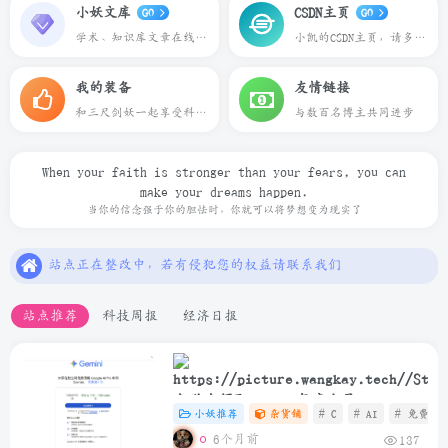
小妖文库
CSDN主页
GO
GO
学术、知识库文章在线预览下载
小凯的CSDN主页，请多多关照
我的装备
友情链接
和三尺剑妖一起享受科技带来的乐趣
与数百名博主共同进步
When your faith is stronger than your fears, you can
make your dreams happen.
本站一切资源不代表本站立场，如有侵权/违规/不妥请联系本站删除，敬请谅解.
当你的信念强于你的胆怯时，你就可以将梦想变为现实了
站点正在整改中，若有侵犯您的权益请联系我们
本站一些文章来自互联网收集，仅供用于学习和交流，请遵循相关法律法规.
本站一切资源不代表本站立场，如有侵权/违规/不妥请联系本站删除，敬请谅解.
站点推荐
科技周报
经济日报
站点正在整改中，若有侵犯您的权益请联系我们
大学生领取Gemini年度会员
小妖推荐
杂货铺
# C
# AI
# 免费
6个月前
137