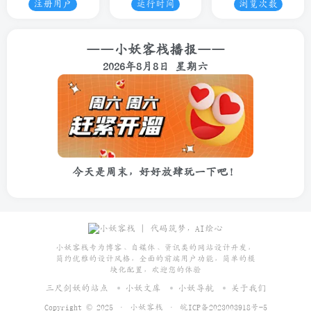
注册用户
运行时间
浏览次数
——小妖客栈播报——
2026年8月8日 星期六
今天是周末，好好放肆玩一下吧！
小妖客栈专为博客、自媒体、资讯类的网站设计开发，
简约优雅的设计风格，全面的前端用户功能，简单的模
块化配置，欢迎您的体验
三尺剑妖的站点
小妖文库
小妖导航
关于我们
Copyright © 2025 ·
小妖客栈
·
皖ICP备2023003918号-5