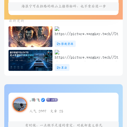
海浪宁可在挡路的礁山上撞得粉碎，也不肯后退一步
最新更新
阿凡达3：火与烬(2025) 4K+1080P
影视资源
中英双字 夸克&度盘&迅雷下载
基于改进YOLOV7的无人车目标识别算
算法
法研究（问答）
.腾飞
人气 2007
文章 25
有时候，一点微不足道的肯定，对我却意义非凡