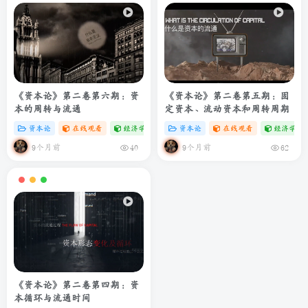
《资本论》第二卷第六期：资
《资本论》第二卷第五期：固
本的周转与流通
定资本、流动资本和周转周期
资本论
在线观看
经济学专题
# zibll
资本论
# C
在线观看
经济学专
9个月前
9个月前
40
62
《资本论》第二卷第四期：资
本循环与流通时间