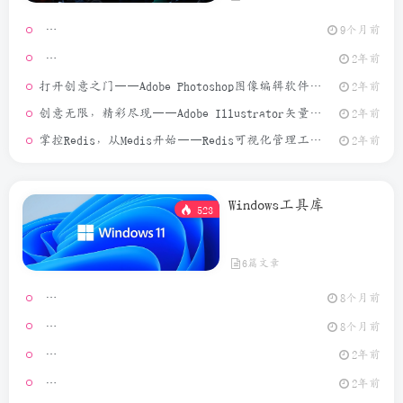
9个月前
[Window
2年前
打开创意之门——Adobe Photoshop图像编辑软件介绍
2年前
创意无限，精彩尽现——Adobe Illustrator矢量图形设计软件介绍
2年前
掌控Redis，从Medis开始——Redis可视化管理工具介绍
2年前
Windows工具库
523
6篇文章
Video Ma
8个月前
MouseCl
8个月前
2年前
[Window
2年前