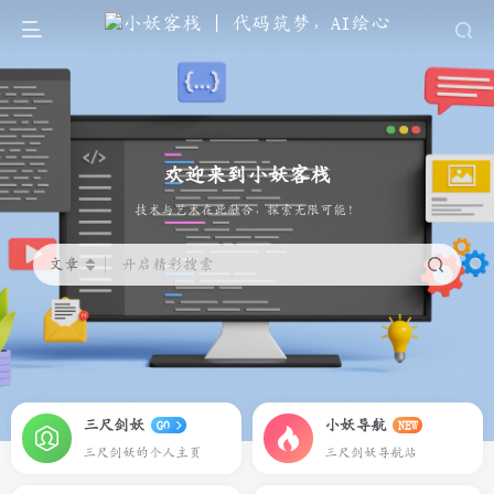
欢迎来到小妖客栈
代码筑梦，AI绘心
文章
开启精彩搜索
三尺剑妖
小妖导航
GO
NEW
三尺剑妖的个人主页
三尺剑妖导航站