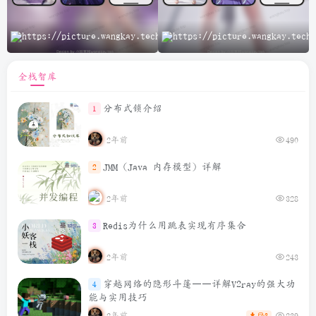
A
全栈智库
分布式锁介绍
1
2年前
490
JMM（Java 内存模型）详解
2
2年前
328
Redis为什么用跳表实现有序集合
3
2年前
243
穿越网络的隐形斗篷——详解V2ray的强大功
4
能与实用技巧
2年前
239
3