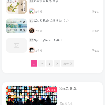
C语言实现哈希表
10
2年前
140
SQL常见面试题总结（1）
11
2年前
130
SpringSecurity6.1
12
2年前
129
1
…
5
跳转
Mac工具库
386
5篇文章