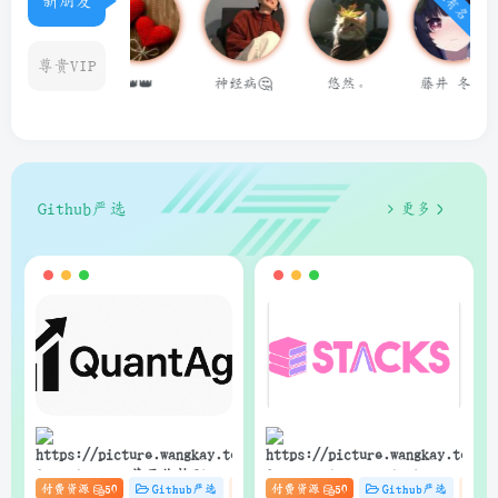
新朋友
尊贵VIP
神经病🤔
悠然。
藤井 冬弥
用户14624686
qq15
Github严选
更多
狗子
狗子
QuantAgent：基于价格驱动
Stacks：Anna’s Archive
付费资源
50
Github严选
杂货铺
付费资源
# zibll
50
# C
Github严选
# AI
杂
的多智能体 LLM 高频交易分
电子书快速下载的轻量级管