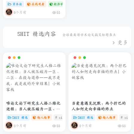
资本论
在线观看
经济学专题
# zibll
# C
9个月前
53
SHIT 精选内容
全球最离谱学术论文搞笑标题盘点
更多
唯论文论下研究生人格二维化
当爱意遇见沉默：两个拧巴的
进程：当人被压缩为一区、二
人如何走向幸福的终点
区、在投与退修——我不是
SHIT 精选
趣人趣事
# zibll
# C
SHIT 精选
# SHIT
趣人趣事
# zibll
我，我是我的外审结果
3个月前
3个月前
55
53