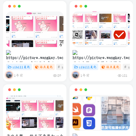
子比主题 – 多栏目文章小工具
子比主题 – 首页卡片模式一排
zibill美化
站点美化
# zibll
# C
zibill美化
# 美化
站点美化
# zibl
样式美化
6个
1年前
1年前
80
181