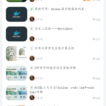
最新可用！Docker国内镜像源列表
5
2年前
186
自定义监控——HertzBeat
6
2年前
177
分布式锁常见实现方案总结
7
2年前
158
3种常用的缓存读写策略详解
8
2年前
148
MySQL三大日志(binlog、redo log和undo
9
log)详解
2年前
143