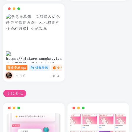
夸克资源课：互联网人Al化转
付费资源
3
课程资源
学习资料课
# C
# AI
# 软件
型实操能力课，人人都能听懂
的Al课程
3个月前
54
子比美化