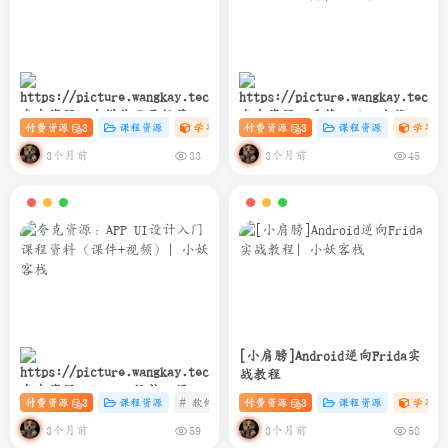
夸克资源：自媒体账号运营变
夸克资源：千锋Python全栈开
付费资源
3
课程资源
学习资料课
付费资源
# 设计
3
# 自媒体
课程资源
# 账号运营
学习资
现课程
发实战教程(爬虫+办公自动化
+数据分析)
3个月前
3个月前
33
45
[小肩膀]Android逆向Frida实
战教程
夸克资源：APP UI设计入门课
付费资源
3
课程资源
# 软件
# 设计
付费资源
# UI 课程
3
课程资源
学习资
程资料（课件+视频）
3个月前
3个月前
59
58