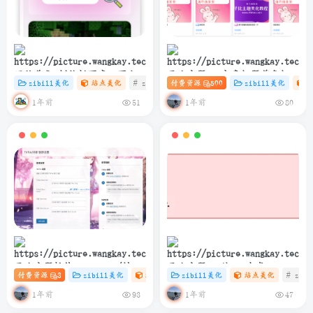
网站美化-侧边栏百度一下小卡
子比主题 – 文章标题前角标扫
zibill美化
站点美化
# zibll
付费资源
# C
# 设计
500
zibill美化
片协助SEO
光样式[优化版]
1年前
1年前
51
80
子比主题插件 – TikTok/抖音
子比主题 – 纯PHP生成
付费资源
3
zibill美化
站点美化
zibill美化
# 插件
# 站点美化
站点美化
# 抖音
# zibl
登录插件
sitemap.xml教程
1年前
1年前
93
47