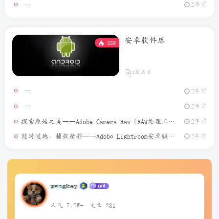
GeoPo
2年前
安卓软件库
339
4篇文章
2年前
模拟定位
2年前
探索原始之美——Adobe Camera Raw（RAW处理工具）介绍
2年前
随时随地，捕捉精彩——Adobe Lightroom安卓版介绍
2年前
wangkay
人气 7.2W+
文章 281