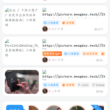
企业 / 个体工商户 / 农民专业合作
小妖推荐
杂货铺
社年报填报指南
6个月前
372
付费资源
50
小妖推荐
软件资源
Ma
ParallelsDesktop_26_2_0_57329_Rele
9个月前
91
直装破解版
小妖推荐
杂货铺
# zibll
# TikTok
1年前
98
TikTok安卓免插卡使用教程
榜上有名