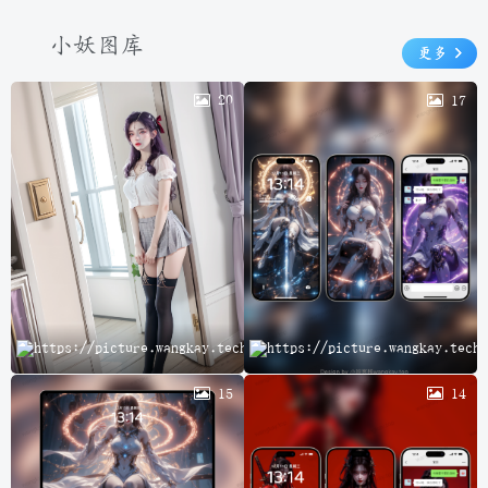
小妖图库
更多
20
17
云
15
14