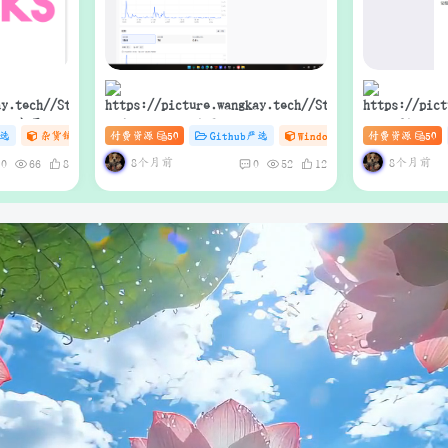
ive 电子书
Video Material GEN Workstation
MouseCli
严选
杂货铺
# zibll
付费资源
# C
50
# DDoS
Github严选
Windows工具库
付费资源
杂货铺
50
（支持Web
｜AI短视频生成与项目管理一体化
工作站
8个月前
8个月前
0
66
8
0
52
12