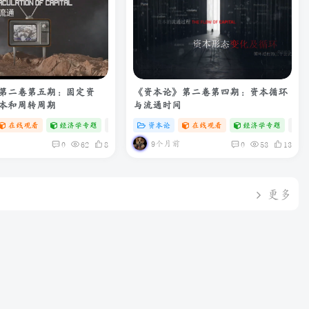
第二卷第五期：固定资
《资本论》第二卷第四期：资本循环
本和周转周期
与流通时间
在线观看
经济学专题
# zibll
资本论
# C
在线观看
经济学专题
# z
9个月前
0
62
8
0
53
13
更多