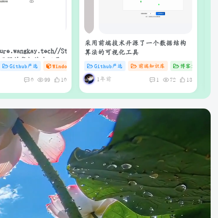
采用前端技术开源了一个数据结构
腾
算法的可视化工具
ck：开源的鼠标连点工具
# C
Github严选
# AI
# docker
Windows工具库
Github严选
# C
# 软件
前端知识库
# Mac
博客文章
1年前
0
99
10
1
72
13