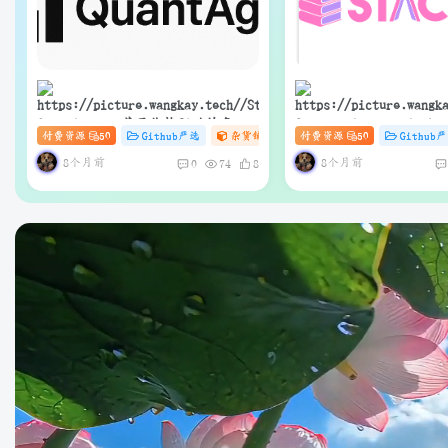
QuantAgent：基于价格驱动的多智
Stacks：Anna’s Arch
付费资源
50
Github严选
杂货铺
# zibll
付费资源
# C
50
# AI
Github
能体 LLM 高频交易分析系统
快速下载的轻量级管理器
界面与API）
8个月前
8个月前
0
74
8