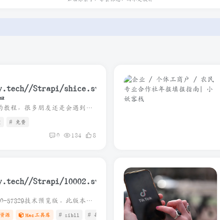
删除，敬请谅解.
关法律法规.
删除，敬请谅解.
员
写在开头，即使已经给了很详细的教程，很多朋友还是会遇到这样或者那样的问题，建议浏览器开无痕模式重新按照教程走一遍，其次是看评论区大佬们的回答，最后实在解决不了的话建议直接上海鲜市场...
I
# 免费
0
134
8
2025-11-03 更新:适配最新26.2.0-57329技术预览版。此版本安装直接覆盖即可，无需考虑太多 相对于官方dmg，优化了以下内容: 1. 安装时不再强制检查是否有更新的版本。 2. 不再显...
0_57329_Release_2025_11_03
资源
Mac工具库
# zibll
# 每日更新