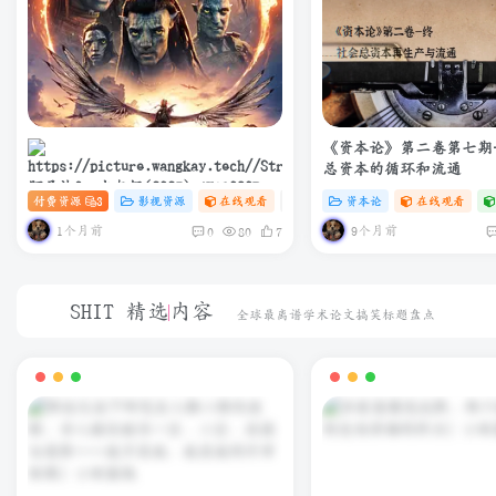
《资本论》第二卷第七期
总资本的循环和流通
阿凡达3：火与烬(2025) 4K+1080P
付费资源
3
影视资源
在线观看
# 4K
# 电影
资本论
在线观看
中英双字 夸克&度盘&迅雷下载
1个月前
9个月前
0
80
7
SHIT 精选内容
全球最离谱学术论文搞笑标题盘点