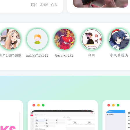
0
90
8
白川
凉风慕槿篱
痞子焕
草東
九遥