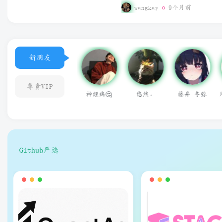
直装破解版
wangkay
9个月前
新朋友
尊贵VIP
。
藤井 冬弥
用户14624686
qq155215141
GerrardXZ
Github严选
狗子
狗子