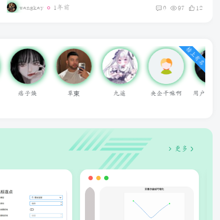
wangkay
1年前
0
97
12
TikTok安卓免插卡使用教程
榜上有名
央企干嘛啊
用户55336638
无为
何以凉夏
ives1
更多