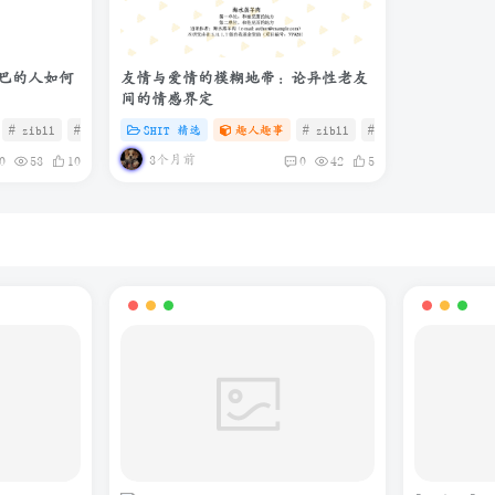
巴的人如何
友情与爱情的模糊地带：论异性老友
间的情感界定
# zibll
# C
# SHIT
SHIT 精选
趣人趣事
# zibll
# C
# 微信
3个月前
0
53
10
0
42
5