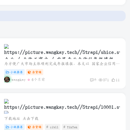
企业 / 个体工商户 / 农民专业合作社年报填报指
为方便广大市场主体顺利完成年报填报，本文以 国家企业信用信息公示系统（黑龙江） 为例，整理了完整填报流程及操作说明，通过电脑或手机即可轻松完成。
南
小妖推荐
杂货铺
wangkay
6个月前
0
371
11
下载地址 点击下载
小妖推荐
杂货铺
# zibll
# TikTok