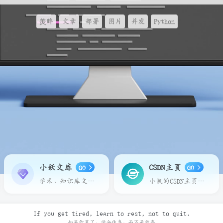
羙眸
文章
部署
图片
并发
Python
小妖文库
CSDN主页
GO
GO
学术、知识库文章在线预览下载
小凯的CSDN主页，请多多关照
If you get tired, learn to rest, not to quit.
如果你累了，学会休息，而不是放弃