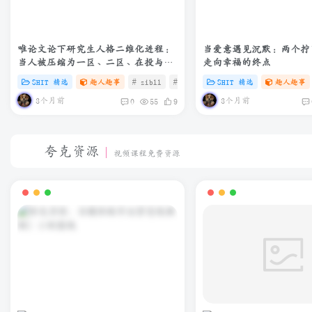
唯论文论下研究生人格二维化进程：
当爱意遇见沉默：两个拧
当人被压缩为一区、二区、在投与退
走向幸福的终点
修——我不是我，我是我的外审结果
SHIT 精选
趣人趣事
# zibll
# C
# SHIT
SHIT 精选
趣人趣事
3个月前
3个月前
0
55
9
夸克资源
视频课程免费资源