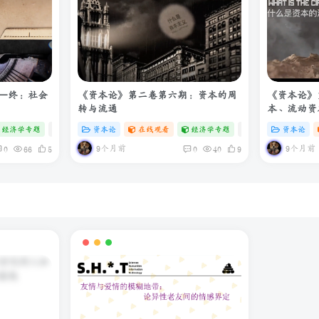
—终：社会
《资本论》第二卷第六期：资本的周
《资本论》
转与流通
本、流动资
经济学专题
# zibll
资本论
# C
在线观看
经济学专题
# zibll
资本论
# C
9个月前
9个月前
0
66
5
0
40
9