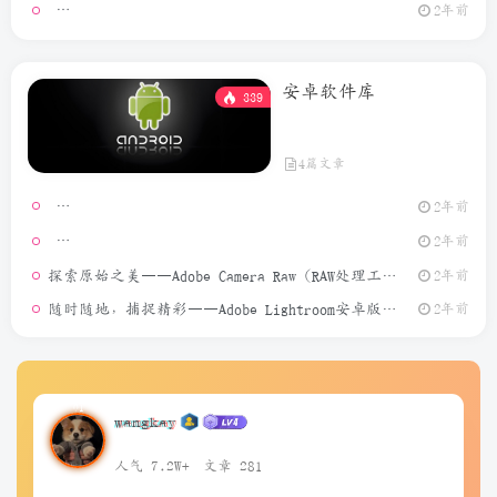
GeoPo
2年前
安卓软件库
339
4篇文章
2年前
模拟定位
2年前
探索原始之美——Adobe Camera Raw（RAW处理工具）介绍
2年前
随时随地，捕捉精彩——Adobe Lightroom安卓版介绍
2年前
wangkay
人气 7.2W+
文章 281