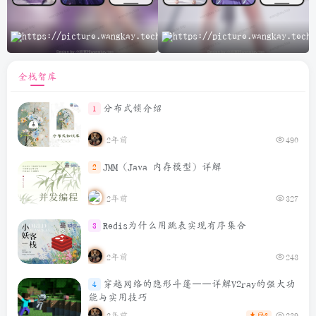
A
全栈智库
分布式锁介绍
1
2年前
490
JMM（Java 内存模型）详解
2
2年前
327
Redis为什么用跳表实现有序集合
3
2年前
243
穿越网络的隐形斗篷——详解V2ray的强大功
4
能与实用技巧
2年前
239
3