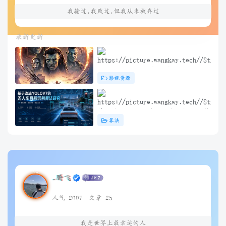
我输过,我败过,但我从未放弃过
最新更新
阿凡达3：火与烬(2025) 4K+1080P
影视资源
中英双字 夸克&度盘&迅雷下载
基于改进YOLOV7的无人车目标识别算
算法
法研究（问答）
.腾飞
人气 2007
文章 25
我是世界上最幸运的人