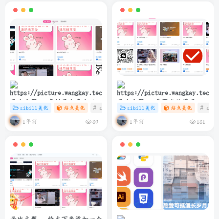
子比主题 – 多栏目文章小工具
子比主题 – 首页卡片模式一排
zibill美化
站点美化
# zibll
# C
zibill美化
# 美化
站点美化
# zibl
样式美化
6个
1年前
1年前
80
181