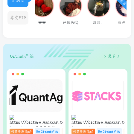
新朋友
尊贵VIP
👑👑
神经病🤔
悠然。
藤井 冬弥
用户14624686
q
Github严选
更多
狗子
狗子
QuantAgent：基于价格驱动
Stacks：Anna’s Archive
付费资源
50
Github严选
杂货铺
付费资源
# zibll
50
# C
Github严选
# AI
杂
的多智能体 LLM 高频交易分
电子书快速下载的轻量级管