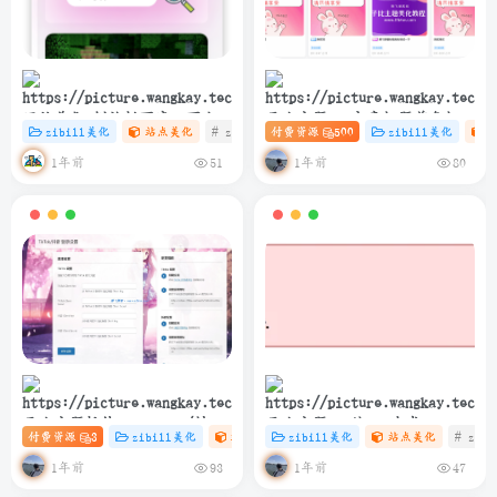
网站美化-侧边栏百度一下小卡
子比主题 – 文章标题前角标扫
zibill美化
站点美化
# zibll
付费资源
# C
# 设计
500
zibill美化
片协助SEO
光样式[优化版]
1年前
1年前
51
80
子比主题插件 – TikTok/抖音
子比主题 – 纯PHP生成
付费资源
3
zibill美化
站点美化
zibill美化
# 插件
# 站点美化
站点美化
# 抖音
# zibl
登录插件
sitemap.xml教程
1年前
1年前
93
47