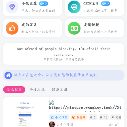
小妖文库
CSDN主页
GO
GO
学术、知识库文章在线预览下载
小凯的CSDN主页，请多多关照
我的装备
友情链接
和三尺剑妖一起享受科技带来的乐趣
与数百名博主共同进步
Not afraid of people blocking, I'm afraid their
surrender.
本站一切资源不代表本站立场，如有侵权/违规/不妥请联系本站删除，敬请谅解.
不怕万人阻挡，只怕自己投降
站点正在整改中，若有侵犯您的权益请联系我们
本站一些文章来自互联网收集，仅供用于学习和交流，请遵循相关法律法规.
本站一切资源不代表本站立场，如有侵权/违规/不妥请联系本站删除，敬请谅解.
站点推荐
科技周报
经济日报
站点正在整改中，若有侵犯您的权益请联系我们
大学生领取Gemini年度会员
小妖推荐
杂货铺
# C
# AI
# 免费
6个月前
137