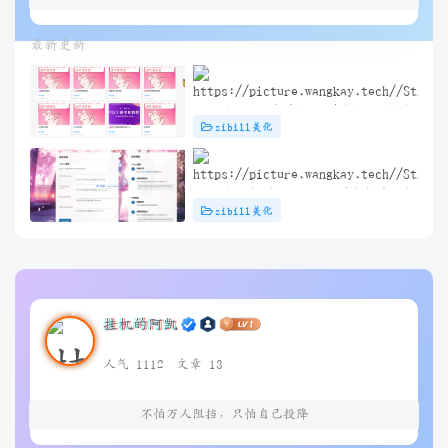
最新更新
子比主题 – 文章标题前角标扫光样
zibill美化
式[优化版]
子比主题插件 – TikTok/抖音登录插
zibill美化
件
挂机的阿凯
人气 1112
文章 13
不怕万人阻挡，只怕自己投降