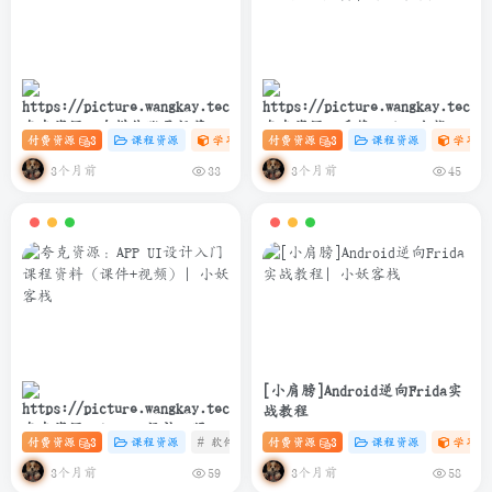
夸克资源：自媒体账号运营变
夸克资源：千锋Python全栈开
付费资源
3
课程资源
学习资料课
付费资源
# 设计
3
# 自媒体
课程资源
# 账号运营
学习资
现课程
发实战教程(爬虫+办公自动化
+数据分析)
3个月前
3个月前
33
45
[小肩膀]Android逆向Frida实
战教程
夸克资源：APP UI设计入门课
付费资源
3
课程资源
# 软件
# 设计
付费资源
# UI 课程
3
课程资源
学习资
程资料（课件+视频）
3个月前
3个月前
59
58