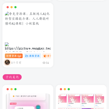
夸克资源课：互联网人Al化转
付费资源
3
课程资源
学习资料课
# C
# AI
# 软件
型实操能力课，人人都能听懂
的Al课程
3个月前
54
子比美化