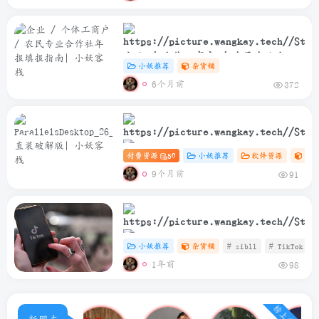
企业 / 个体工商户 / 农民专业合作
小妖推荐
杂货铺
社年报填报指南
6个月前
372
付费资源
50
小妖推荐
软件资源
Ma
ParallelsDesktop_26_2_0_57329_Rele
9个月前
91
直装破解版
小妖推荐
杂货铺
# zibll
# TikTok
1年前
98
TikTok安卓免插卡使用教程
榜上有名