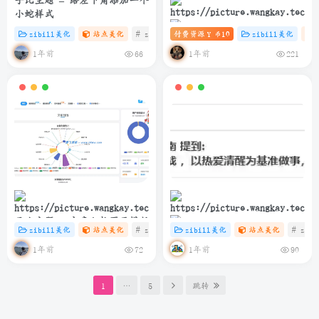
子比主题 – 给左下角添加一个
小蛇样式
zibill美化
站点美化
# zibll
付费资源
# C
# HTML
10
zibill美化
Y 币
子比主题 – 滚动图标推荐卡片
1年前
1年前
66
221
（第三版）
子比主题 – 文章归档页面模版
zibill美化
站点美化
# zibll
# C
zibill美化
# java
站点美化
# zibl
简洁而美丽：如何在博客中优
1年前
1年前
72
90
雅展示网易云热评
1
…
5
跳转