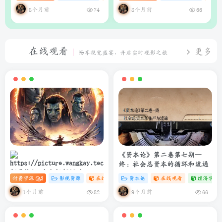
析系统
理器（支持Web界面与API）
8个月前
8个月前
74
66
在线观看
更多
畅享视觉盛宴，开启实时观影之旅
《资本论》第二卷第七期—
终：社会总资本的循环和流通
阿凡达3：火与烬(2025)
付费资源
3
影视资源
在线观看
# 4K
资本论
# 电影
在线观看
经济学专
4K+1080P 中英双字 夸克&度盘
&迅雷下载
1个月前
9个月前
82
66