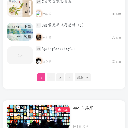
C语言实现哈希表
10
2年前
140
SQL常见面试题总结（1）
11
2年前
130
SpringSecurity6.1
12
2年前
129
1
…
5
跳转
Mac工具库
386
5篇文章