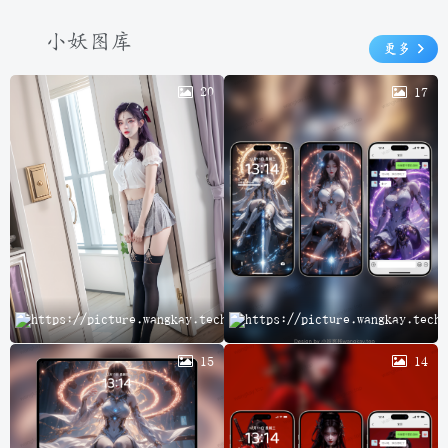
小妖图库
更多
20
17
云
15
14