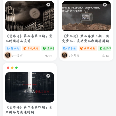
《资本论》第二卷第六期：资
《资本论》第二卷第五期：固
本的周转与流通
定资本、流动资本和周转周期
资本论
在线观看
经济学专题
# zibll
资本论
# C
在线观看
经济学专
9个月前
9个月前
40
62
《资本论》第二卷第四期：资
本循环与流通时间