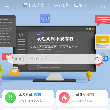
欢迎来到小妖客栈
代码筑梦，AI绘心
文章
开启精彩搜索
三尺剑妖
小妖导航
GO
NEW
三尺剑妖的个人主页
三尺剑妖导航站