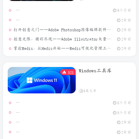
9个月前
[Window
2年前
打开创意之门——Adobe Photoshop图像编辑软件介绍
2年前
创意无限，精彩尽现——Adobe Illustrator矢量图形设计软件介绍
2年前
掌控Redis，从Medis开始——Redis可视化管理工具介绍
2年前
Windows工具库
523
6篇文章
Video Ma
8个月前
MouseCl
8个月前
2年前
[Window
2年前