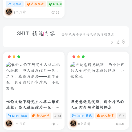
资本论
在线观看
经济学专题
# zibll
# C
9个月前
53
SHIT 精选内容
全球最离谱学术论文搞笑标题盘点
更多
唯论文论下研究生人格二维化
当爱意遇见沉默：两个拧巴的
进程：当人被压缩为一区、二
人如何走向幸福的终点
区、在投与退修——我不是
SHIT 精选
趣人趣事
# zibll
# C
SHIT 精选
# SHIT
趣人趣事
# zibll
我，我是我的外审结果
3个月前
3个月前
55
53