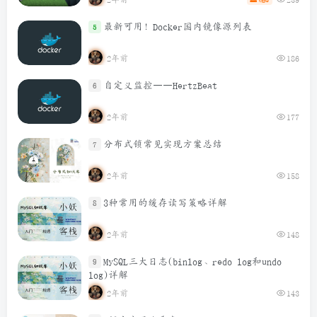
最新可用！Docker国内镜像源列表
5
2年前
186
自定义监控——HertzBeat
6
2年前
177
分布式锁常见实现方案总结
7
2年前
158
3种常用的缓存读写策略详解
8
2年前
148
MySQL三大日志(binlog、redo log和undo
9
log)详解
2年前
143