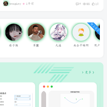
wangkay
1年前
0
98
12
TikTok安卓免插卡使用教程
榜上有名
央企干嘛啊
用户55336638
无为
何以凉夏
iv
更多