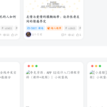
巴的人如何
友情与爱情的模糊地带：论异性老友
间的情感界定
# zibll
# C
# SHIT
SHIT 精选
趣人趣事
# zibll
# C
# 微信
3个月前
0
53
10
0
42
5