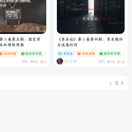
第二卷第五期：固定资
《资本论》第二卷第四期：资本循环
本和周转周期
与流通时间
在线观看
经济学专题
# zibll
资本论
# C
在线观看
经济学专题
# z
9个月前
0
62
8
0
53
13
更多