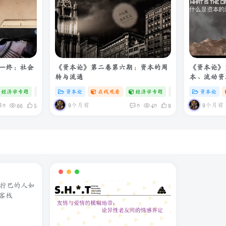
—终：社会
《资本论》第二卷第六期：资本的周
《资本论》
转与流通
本、流动资
经济学专题
# zibll
资本论
# C
在线观看
经济学专题
# zibll
资本论
# C
9个月前
9个月前
0
66
5
0
40
9