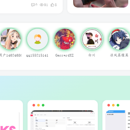
0
91
8
白川
凉风慕槿篱
痞子焕
草東
九遥