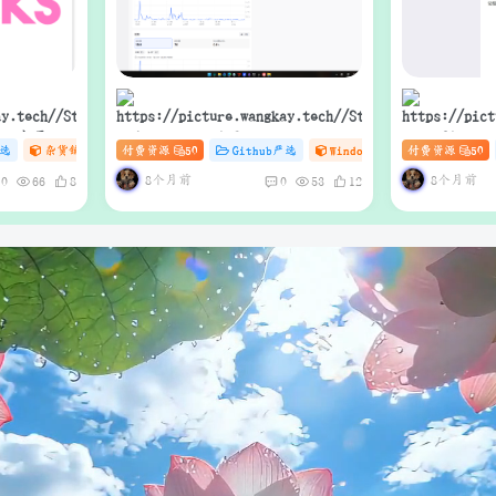
ive 电子书
Video Material GEN Workstation
MouseCli
严选
杂货铺
# zibll
付费资源
# C
50
# DDoS
Github严选
Windows工具库
付费资源
杂货铺
50
（支持Web
｜AI短视频生成与项目管理一体化
工作站
8个月前
8个月前
0
66
8
0
53
12