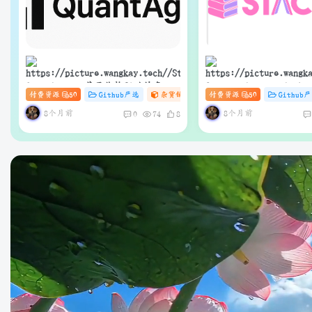
QuantAgent：基于价格驱动的多智
Stacks：Anna’s Arch
付费资源
50
Github严选
杂货铺
# zibll
付费资源
# C
50
# AI
Github
能体 LLM 高频交易分析系统
快速下载的轻量级管理器
界面与API）
8个月前
8个月前
0
74
8