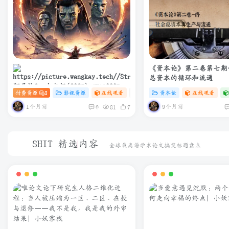
《资本论》第二卷第七期
总资本的循环和流通
阿凡达3：火与烬(2025) 4K+1080P
付费资源
3
影视资源
在线观看
# 4K
# 电影
资本论
在线观看
中英双字 夸克&度盘&迅雷下载
1个月前
9个月前
0
81
7
SHIT 精选内容
全球最离谱学术论文搞笑标题盘点