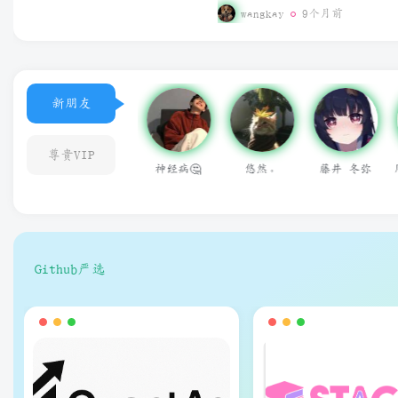
直装破解版
wangkay
9个月前
新朋友
尊贵VIP
悠然。
藤井 冬弥
用户14624686
qq155215141
GerrardXZ
Github严选
狗子
狗子