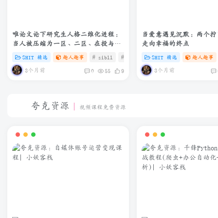
唯论文论下研究生人格二维化进程：
当爱意遇见沉默：两个拧
当人被压缩为一区、二区、在投与退
走向幸福的终点
修——我不是我，我是我的外审结果
SHIT 精选
趣人趣事
# zibll
# C
# SHIT
SHIT 精选
趣人趣事
3个月前
3个月前
0
55
9
夸克资源
视频课程免费资源