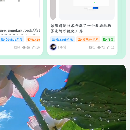
采用前端技术开源了一个数据结构
腾
算法的可视化工具
ck：开源的鼠标连点工具
# C
Github严选
# AI
# docker
Windows工具库
Github严选
# C
# 软件
前端知识库
# Mac
博客文章
1年前
0
99
10
1
73
13