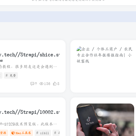
删除，敬请谅解.
关法律法规.
删除，敬请谅解.
员
写在开头，即使已经给了很详细的教程，很多朋友还是会遇到这样或者那样的问题，建议浏览器开无痕模式重新按照教程走一遍，其次是看评论区大佬们的回答，最后实在解决不了的话建议直接上海鲜市场...
I
# 免费
0
136
8
2025-11-03 更新:适配最新26.2.0-57329技术预览版。此版本安装直接覆盖即可，无需考虑太多 相对于官方dmg，优化了以下内容: 1. 安装时不再强制检查是否有更新的版本。 2. 不再显...
0_57329_Release_2025_11_03
资源
Mac工具库
# zibll
# 每日更新