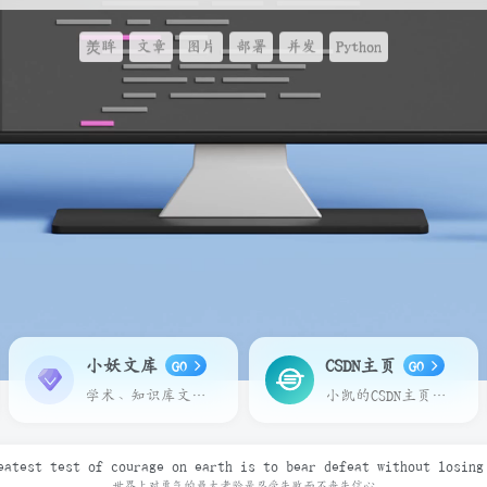
羙眸
文章
图片
部署
并发
Python
小妖文库
CSDN主页
GO
GO
学术、知识库文章在线预览下载
小凯的CSDN主页，请多多关照
eatest test of courage on earth is to bear defeat without losing
世界上对勇气的最大考验是忍受失败而不丧失信心