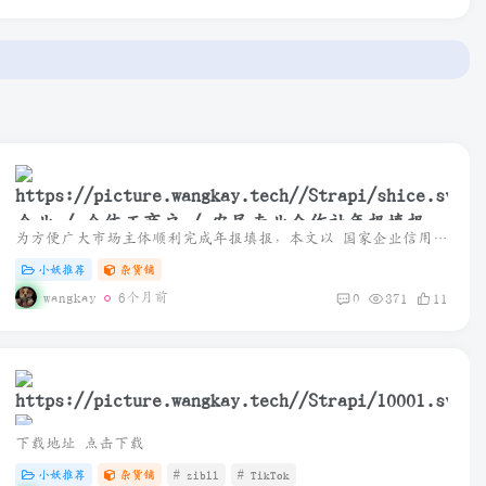
企业 / 个体工商户 / 农民专业合作社年报填报指
为方便广大市场主体顺利完成年报填报，本文以 国家企业信用信息公示系统（黑龙江） 为例，整理了完整填报流程及操作说明，通过电脑或手机即可轻松完成。
南
小妖推荐
杂货铺
wangkay
6个月前
0
371
11
下载地址 点击下载
小妖推荐
杂货铺
# zibll
# TikTok