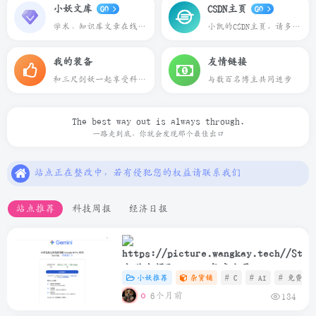
小妖文库
CSDN主页
GO
GO
学术、知识库文章在线预览下载
小凯的CSDN主页，请多多关照
我的装备
友情链接
和三尺剑妖一起享受科技带来的乐趣
与数百名博主共同进步
The best way out is always through.
一路走到底，你就会发现那个最佳出口
本站一切资源不代表本站立场，如有侵权/违规/不妥请联系本站删除，敬请谅解.
站点正在整改中，若有侵犯您的权益请联系我们
本站一些文章来自互联网收集，仅供用于学习和交流，请遵循相关法律法规.
站点推荐
科技周报
经济日报
本站一切资源不代表本站立场，如有侵权/违规/不妥请联系本站删除，敬请谅解.
站点正在整改中，若有侵犯您的权益请联系我们
大学生领取Gemini年度会员
小妖推荐
杂货铺
# C
# AI
# 免费
6个月前
134