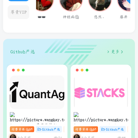
尊贵VIP
👑👑
神经病🤔
悠然。
藤井 冬弥
用户1462468
Github严选
更多
狗子
狗子
QuantAgent：基于价格驱动
Stacks：Anna’s Archive
付费资源
50
Github严选
杂货铺
付费资源
# zibll
50
# C
Github严选
# AI
杂
的多智能体 LLM 高频交易分
电子书快速下载的轻量级管
析系统
理器（支持Web界面与API）
8个月前
8个月前
74
66