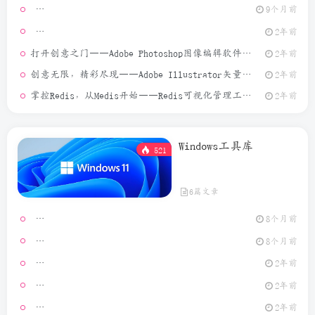
9个月前
[Window
2年前
打开创意之门——Adobe Photoshop图像编辑软件介绍
2年前
创意无限，精彩尽现——Adobe Illustrator矢量图形设计软件介绍
2年前
掌控Redis，从Medis开始——Redis可视化管理工具介绍
2年前
Windows工具库
521
6篇文章
Video Ma
8个月前
MouseCl
8个月前
2年前
[Window
2年前
GeoPo
2年前