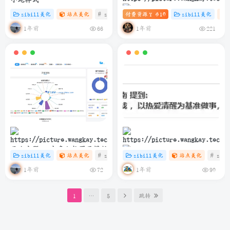
zibill美化
站点美化
# zibll
付费资源
# C
# HTML
10
zibill美化
Y 币
子比主题 – 滚动图标推荐卡片
1年前
1年前
66
221
（第三版）
子比主题 – 文章归档页面模版
zibill美化
站点美化
# zibll
# C
zibill美化
# java
站点美化
# zibl
简洁而美丽：如何在博客中优
1年前
1年前
72
90
雅展示网易云热评
1
…
5
跳转