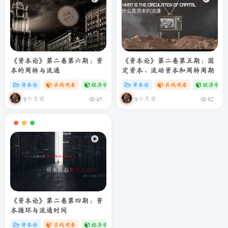
《资本论》第二卷第六期：资
《资本论》第二卷第五期：固
本的周转与流通
定资本、流动资本和周转周期
资本论
在线观看
经济学专题
# zibll
资本论
# C
在线观看
经济学专
9个月前
9个月前
40
62
《资本论》第二卷第四期：资
本循环与流通时间
资本论
在线观看
经济学专题
# zibll
# C