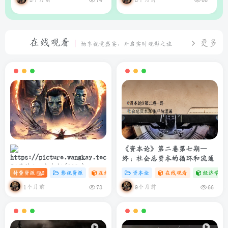
在线观看
更多
畅享视觉盛宴，开启实时观影之旅
《资本论》第二卷第七期—
终：社会总资本的循环和流通
阿凡达3：火与烬(2025)
付费资源
3
影视资源
在线观看
# 4K
资本论
# 电影
在线观看
经济学专
4K+1080P 中英双字 夸克&度盘
&迅雷下载
1个月前
9个月前
78
66