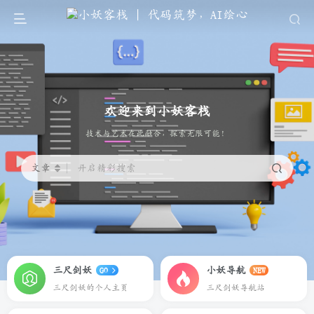
欢迎来到小妖客栈
代码筑梦，AI绘心。
文章
开启精彩搜索
三尺剑妖
小妖导航
GO
NEW
三尺剑妖的个人主页
三尺剑妖导航站