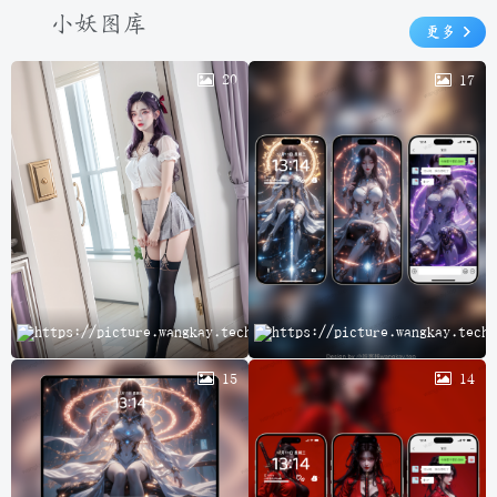
小妖图库
更多
20
17
云
15
14