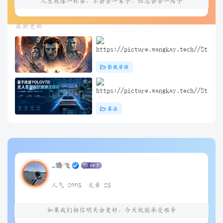
人生就像一杯茶，不会苦一辈子，但总会苦一阵子
最新更新
阿凡达3：火与烬(2025) 4K+1080P
影视资源
中英双字 夸克&度盘&迅雷下载
基于改进YOLOV7的无人车目标识别算
算法
法研究（问答）
.腾飞
人气 2005
文章 25
如果我们相信明天会更好，今天就能承受艰辛