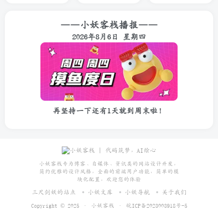
——小妖客栈播报——
2026年8月6日 星期四
再坚持一下还有1天就到周末啦！
小妖客栈专为博客、自媒体、资讯类的网站设计开发，
简约优雅的设计风格，全面的前端用户功能，简单的模
块化配置，欢迎您的体验
三尺剑妖的站点
小妖文库
小妖导航
关于我们
Copyright © 2025 ·
小妖客栈
·
皖ICP备2023003918号-5