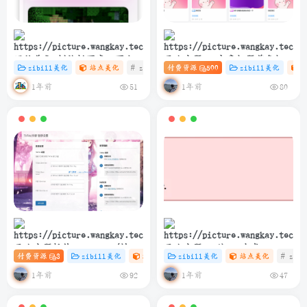
网站美化-侧边栏百度一下小卡
子比主题 – 文章标题前角标扫
zibill美化
站点美化
# zibll
付费资源
# C
# 设计
500
zibill美化
片协助SEO
光样式[优化版]
1年前
1年前
51
80
子比主题插件 – TikTok/抖音
子比主题 – 纯PHP生成
付费资源
3
zibill美化
站点美化
zibill美化
# 插件
# 站点美化
站点美化
# 抖音
# zibl
登录插件
sitemap.xml教程
1年前
1年前
92
47