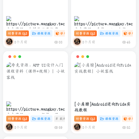
夸克资源：自媒体账号运营变
夸克资源：千锋Python全栈开
付费资源
3
课程资源
学习资料课
付费资源
# 设计
3
# 自媒体
课程资源
# 账号运营
学习资
现课程
发实战教程(爬虫+办公自动化
+数据分析)
3个月前
3个月前
33
45
[小肩膀]Android逆向Frida实
战教程
夸克资源：APP UI设计入门课
付费资源
3
课程资源
# 软件
# 设计
付费资源
# UI 课程
3
课程资源
学习资
程资料（课件+视频）
3个月前
3个月前
59
58