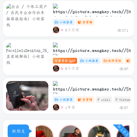
企业 / 个体工商户 / 农民专业合作
小妖推荐
杂货铺
社年报填报指南
6个月前
371
付费资源
50
小妖推荐
软件资源
Ma
ParallelsDesktop_26_2_0_57329_Rele
9个月前
90
直装破解版
小妖推荐
杂货铺
# zibll
# TikTok
1年前
97
TikTok安卓免插卡使用教程
榜上有名
新朋友