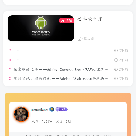
安卓软件库
336
4篇文章
2年前
模拟定位
2年前
探索原始之美——Adobe Camera Raw（RAW处理工具）介绍
2年前
随时随地，捕捉精彩——Adobe Lightroom安卓版介绍
2年前
wangkay
人气 7.2W+
文章 281