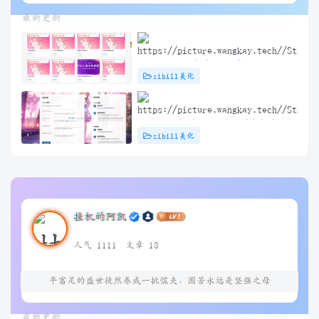
最新更新
子比主题 – 文章标题前角标扫光样
zibill美化
式[优化版]
子比主题插件 – TikTok/抖音登录插
zibill美化
件
挂机的阿凯
人气 1111
文章 13
平富足的盛世徒然养成一批懦夫，困苦永远是坚强之母
最新更新