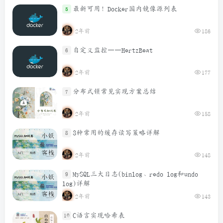
最新可用！Docker国内镜像源列表
5
2年前
186
自定义监控——HertzBeat
6
2年前
177
分布式锁常见实现方案总结
7
2年前
158
3种常用的缓存读写策略详解
8
2年前
148
MySQL三大日志(binlog、redo log和undo
9
log)详解
2年前
143
C语言实现哈希表
10