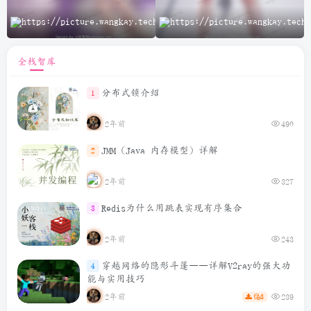
A
全栈智库
分布式锁介绍
1
2年前
490
JMM（Java 内存模型）详解
2
2年前
327
Redis为什么用跳表实现有序集合
3
2年前
243
穿越网络的隐形斗篷——详解V2ray的强大功
4
能与实用技巧
2年前
239
3