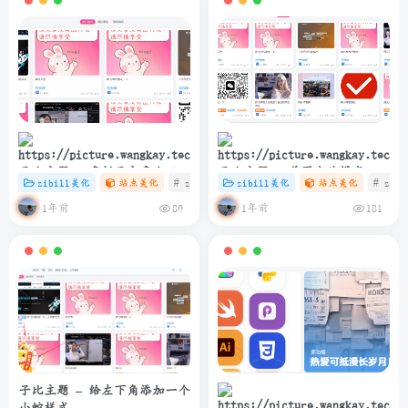
子比主题 – 多栏目文章小工具
子比主题 – 首页卡片模式一排
zibill美化
站点美化
# zibll
# C
zibill美化
# 美化
站点美化
# zibl
样式美化
6个
1年前
1年前
80
181
子比主题 – 给左下角添加一个
小蛇样式