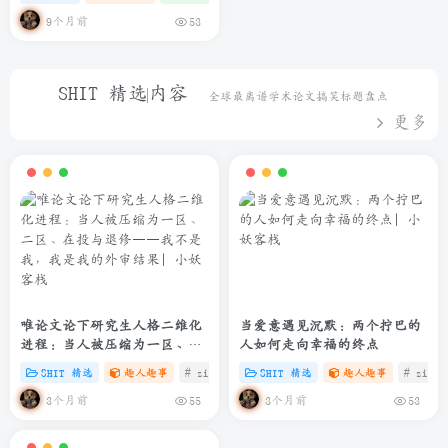
9个月前
53
SHIT 精选内容
全球最离谱学术论文搞笑标题盘点
更多
唯论文论下研究生人格二维化
当爱意遇见沉默：两个拧巴的
进程：当人被压缩为一区、二
人如何走向幸福的终点
区、在投与退修——我不是
SHIT 精选
趣人趣事
# zibll
# C
SHIT 精选
# SHIT
趣人趣事
# zibll
我，我是我的外审结果
3个月前
3个月前
55
53