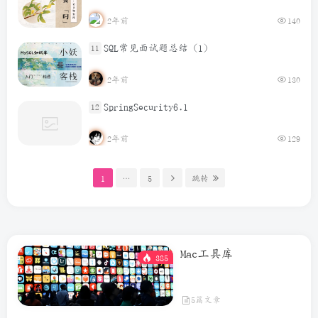
2年前
140
SQL常见面试题总结（1）
11
2年前
130
SpringSecurity6.1
12
2年前
129
1
…
5
跳转
Mac工具库
385
5篇文章