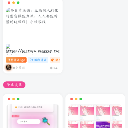
夸克资源课：互联网人Al化转
付费资源
3
课程资源
学习资料课
# C
# AI
# 软件
型实操能力课，人人都能听懂
的Al课程
3个月前
54
子比美化