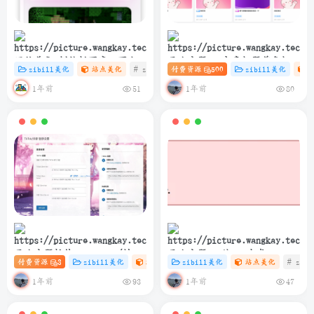
网站美化-侧边栏百度一下小卡
子比主题 – 文章标题前角标扫
zibill美化
站点美化
# zibll
付费资源
# C
# 设计
500
zibill美化
片协助SEO
光样式[优化版]
1年前
1年前
51
80
子比主题插件 – TikTok/抖音
子比主题 – 纯PHP生成
付费资源
3
zibill美化
站点美化
zibill美化
# 插件
# 站点美化
站点美化
# 抖音
# zibl
登录插件
sitemap.xml教程
1年前
1年前
93
47