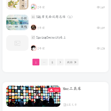
2年前
140
SQL常见面试题总结（1）
11
2年前
130
SpringSecurity6.1
12
2年前
129
1
…
5
跳转
Mac工具库
386
5篇文章