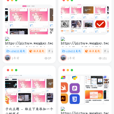
子比主题 – 多栏目文章小工具
子比主题 – 首页卡片模式一排
zibill美化
站点美化
# zibll
# C
zibill美化
# 美化
站点美化
# zibl
样式美化
6个
1年前
1年前
80
181
子比主题 – 给左下角添加一个
小蛇样式