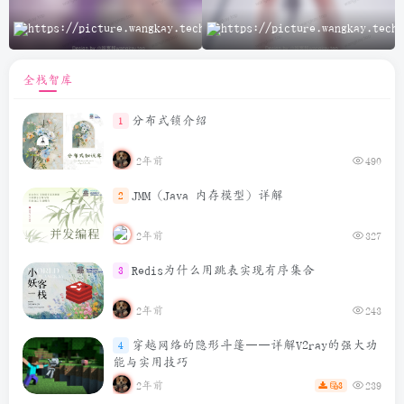
A
全栈智库
分布式锁介绍
1
2年前
490
JMM（Java 内存模型）详解
2
2年前
327
Redis为什么用跳表实现有序集合
3
2年前
243
穿越网络的隐形斗篷——详解V2ray的强大功
4
能与实用技巧
2年前
239
3