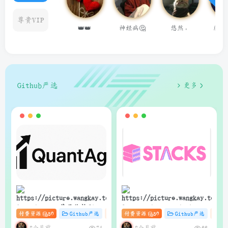
尊贵VIP
👑👑
神经病🤔
悠然。
藤井 冬弥
用户14624686
Github严选
更多
狗子
狗子
QuantAgent：基于价格驱动
Stacks：Anna’s Archive
付费资源
50
Github严选
杂货铺
付费资源
# zibll
50
# C
Github严选
# AI
杂
的多智能体 LLM 高频交易分
电子书快速下载的轻量级管
析系统
理器（支持Web界面与API）
8个月前
8个月前
74
66