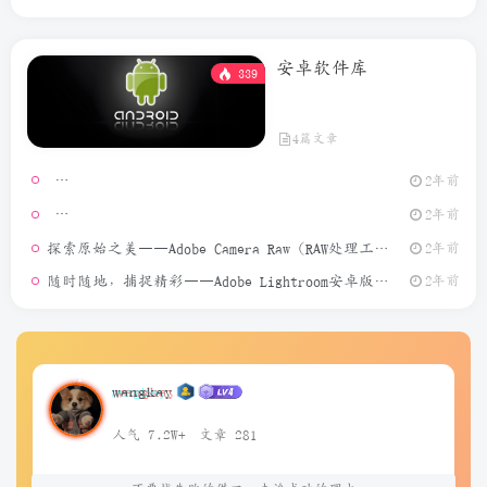
安卓软件库
339
4篇文章
2年前
模拟定位
2年前
探索原始之美——Adobe Camera Raw（RAW处理工具）介绍
2年前
随时随地，捕捉精彩——Adobe Lightroom安卓版介绍
2年前
wangkay
人气 7.2W+
文章 281