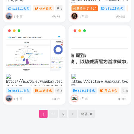
zibill美化
站点美化
# zibll
付费资源
# C
# HTML
10
zibill美化
Y 币
子比主题 – 滚动图标推荐卡片
1年前
1年前
66
221
（第三版）
子比主题 – 文章归档页面模版
zibill美化
站点美化
# zibll
# C
zibill美化
# java
站点美化
# zibl
简洁而美丽：如何在博客中优
1年前
1年前
72
90
雅展示网易云热评
1
…
5
跳转