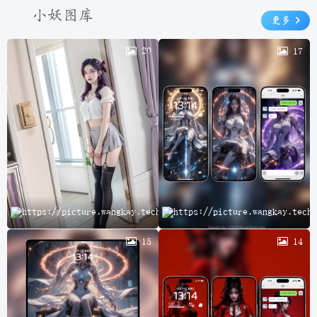
小妖图库
更多
20
17
云
15
14