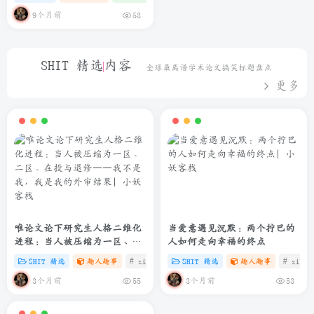
9个月前
53
SHIT 精选内容
全球最离谱学术论文搞笑标题盘点
更多
唯论文论下研究生人格二维化
当爱意遇见沉默：两个拧巴的
进程：当人被压缩为一区、二
人如何走向幸福的终点
区、在投与退修——我不是
SHIT 精选
趣人趣事
# zibll
# C
SHIT 精选
# SHIT
趣人趣事
# zibll
我，我是我的外审结果
3个月前
3个月前
55
53