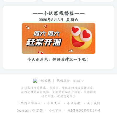
——小妖客栈播报——
2026年8月8日 星期六
今天是周末，好好放肆玩一下吧！
小妖客栈专为博客、自媒体、资讯类的网站设计开发，
简约优雅的设计风格，全面的前端用户功能，简单的模
块化配置，欢迎您的体验
三尺剑妖的站点
小妖文库
小妖导航
关于我们
Copyright © 2025 ·
小妖客栈
·
皖ICP备2023003918号-5