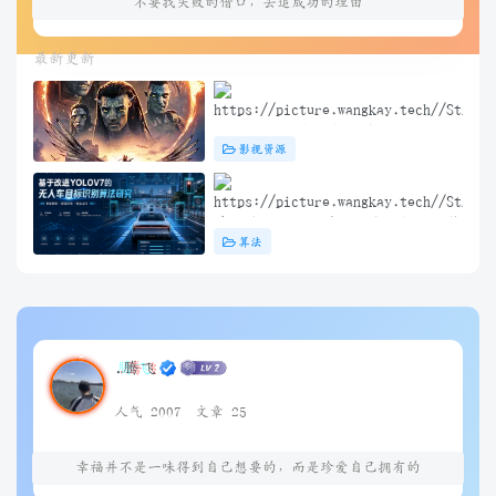
不要找失败的借口，去追成功的理由
最新更新
阿凡达3：火与烬(2025) 4K+1080P
影视资源
中英双字 夸克&度盘&迅雷下载
基于改进YOLOV7的无人车目标识别算
算法
法研究（问答）
.腾飞
人气 2007
文章 25
幸福并不是一味得到自己想要的，而是珍爱自己拥有的