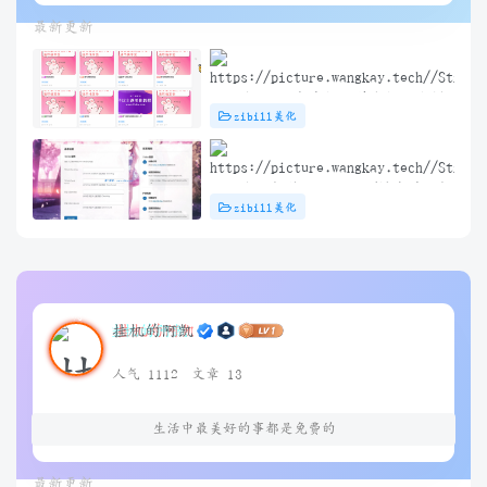
最新更新
子比主题 – 文章标题前角标扫光样
zibill美化
式[优化版]
子比主题插件 – TikTok/抖音登录插
zibill美化
件
挂机的阿凯
人气 1112
文章 13
生活中最美好的事都是免费的
最新更新