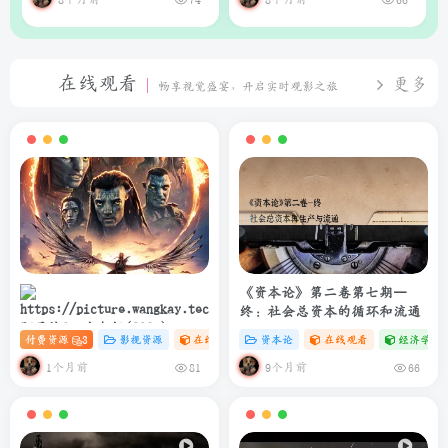
在线观看
更多
畅享视觉盛宴，开启实时观影之旅
《资本论》第二卷第七期—
终：社会总资本的循环和流通
阿凡达3：火与烬(2025)
付费资源
3
影视资源
在线观看
# 4K
资本论
# 电影
在线观看
经济学专
4K+1080P 中英双字 夸克&度盘
&迅雷下载
1个月前
9个月前
81
66