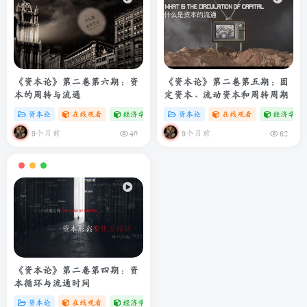
《资本论》第二卷第六期：资
《资本论》第二卷第五期：固
本的周转与流通
定资本、流动资本和周转周期
资本论
在线观看
经济学专题
# zibll
资本论
# C
在线观看
经济学专
9个月前
9个月前
40
62
《资本论》第二卷第四期：资
本循环与流通时间
资本论
在线观看
经济学专题
# zibll
# C