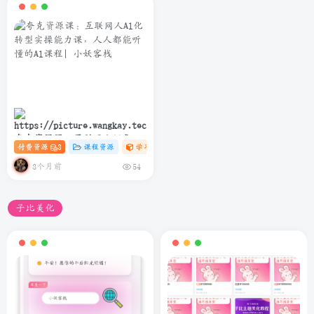
夸克资源课：互联网人Al化转
付费资源
3
课程资源
学习资料课
# C
# AI
# 软件
型实操能力课，人人都能听懂
的Al课程
3个月前
54
子比美化