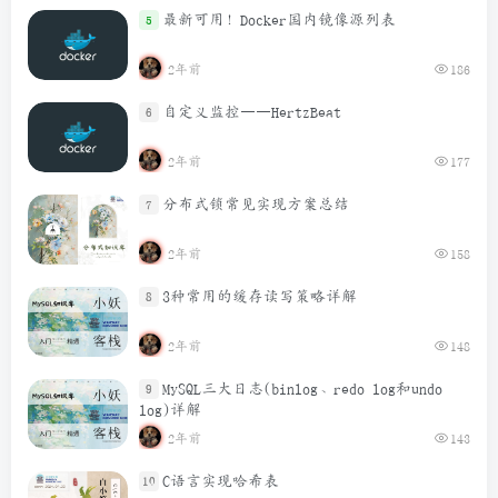
最新可用！Docker国内镜像源列表
5
2年前
186
自定义监控——HertzBeat
6
2年前
177
分布式锁常见实现方案总结
7
2年前
158
3种常用的缓存读写策略详解
8
2年前
148
MySQL三大日志(binlog、redo log和undo
9
log)详解
2年前
143
C语言实现哈希表
10