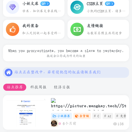
小妖文库
CSDN主页
GO
GO
学术、知识库文章在线预览下载
小凯的CSDN主页，请多多关照
我的装备
友情链接
和三尺剑妖一起享受科技带来的乐趣
与数百名博主共同进步
When you procrastinate, you become a slave to yesterday.
本站一切资源不代表本站立场，如有侵权/违规/不妥请联系本站删除，敬请谅解.
拖延会让你成为昨天的奴隶
站点正在整改中，若有侵犯您的权益请联系我们
本站一些文章来自互联网收集，仅供用于学习和交流，请遵循相关法律法规.
本站一切资源不代表本站立场，如有侵权/违规/不妥请联系本站删除，敬请谅解.
站点推荐
科技周报
经济日报
站点正在整改中，若有侵犯您的权益请联系我们
大学生领取Gemini年度会员
小妖推荐
杂货铺
# C
# AI
# 免费
6个月前
136