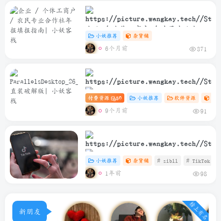
企业 / 个体工商户 / 农民专业合作
小妖推荐
杂货铺
社年报填报指南
6个月前
371
付费资源
50
小妖推荐
软件资源
Ma
ParallelsDesktop_26_2_0_57329_Rele
9个月前
91
直装破解版
小妖推荐
杂货铺
# zibll
# TikTok
1年前
98
TikTok安卓免插卡使用教程
榜上有名
新朋友