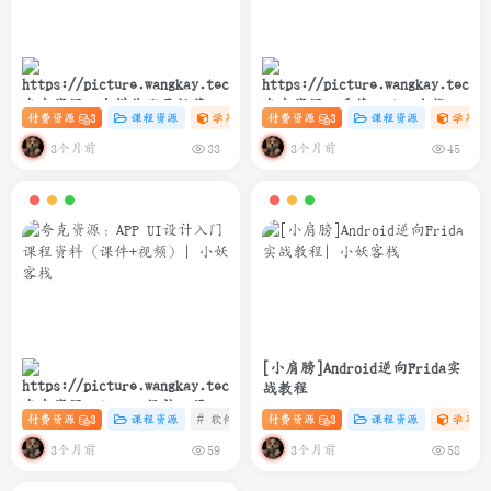
夸克资源：自媒体账号运营变
夸克资源：千锋Python全栈开
付费资源
3
课程资源
学习资料课
付费资源
# 设计
3
# 自媒体
课程资源
# 账号运营
学习资
现课程
发实战教程(爬虫+办公自动化
+数据分析)
3个月前
3个月前
33
45
[小肩膀]Android逆向Frida实
战教程
夸克资源：APP UI设计入门课
付费资源
3
课程资源
# 软件
# 设计
付费资源
# UI 课程
3
课程资源
学习资
程资料（课件+视频）
3个月前
3个月前
59
58