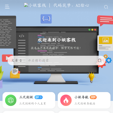
欢迎来到小妖客栈
代码筑梦，AI绘心
文章
开启精彩搜索
三尺剑妖
小妖导航
GO
NEW
三尺剑妖的个人主页
三尺剑妖导航站