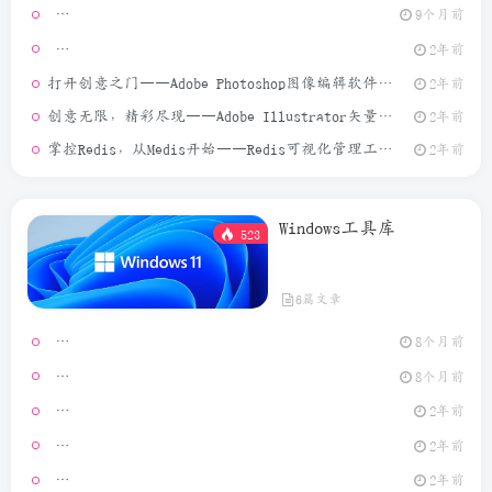
9个月前
[Window
2年前
打开创意之门——Adobe Photoshop图像编辑软件介绍
2年前
创意无限，精彩尽现——Adobe Illustrator矢量图形设计软件介绍
2年前
掌控Redis，从Medis开始——Redis可视化管理工具介绍
2年前
Windows工具库
523
6篇文章
Video Ma
8个月前
MouseCl
8个月前
2年前
[Window
2年前
GeoPo
2年前