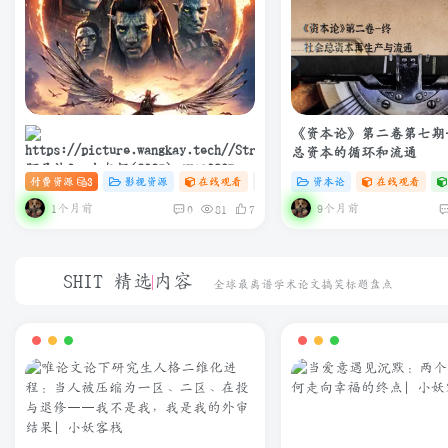
《资本论》第二卷第七期
总资本的循环和流通
阿凡达3：火与烬(2025) 4K+1080P
付费资源
3
影视资源
在线观看
# 4K
# 电影
资本论
在线观看
中英双字 夸克&度盘&迅雷下载
1个月前
9个月前
0
81
7
SHIT 精选内容
全球最离谱学术论文搞笑标题盘点