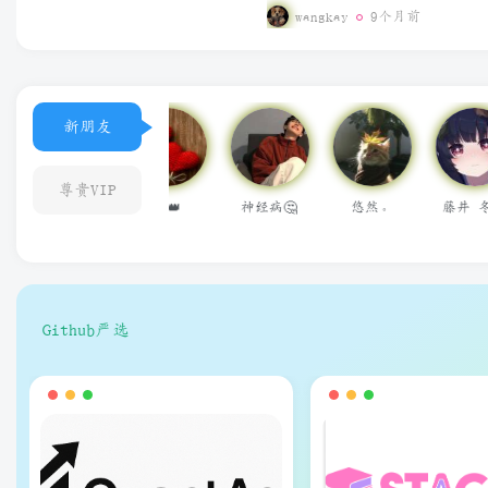
直装破解版
wangkay
9个月前
新朋友
尊贵VIP
神经病🤔
悠然。
藤井 冬弥
用户14624686
qq155215141
Github严选
狗子
狗子