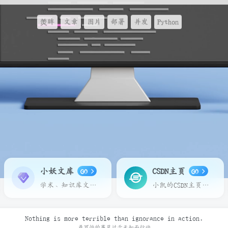
羙眸
文章
图片
部署
并发
Python
小妖文库
CSDN主页
GO
GO
学术、知识库文章在线预览下载
小凯的CSDN主页，请多多关照
Nothing is more terrible than ignorance in action.
最可怕的事莫过于无知而行动