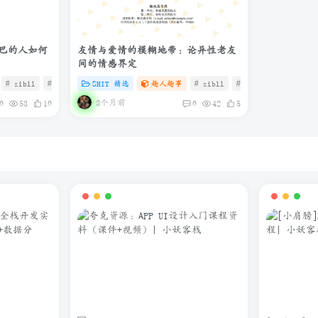
巴的人如何
友情与爱情的模糊地带：论异性老友
间的情感界定
# zibll
# C
# SHIT
SHIT 精选
趣人趣事
# zibll
# C
# 微信
3个月前
0
53
10
0
42
5