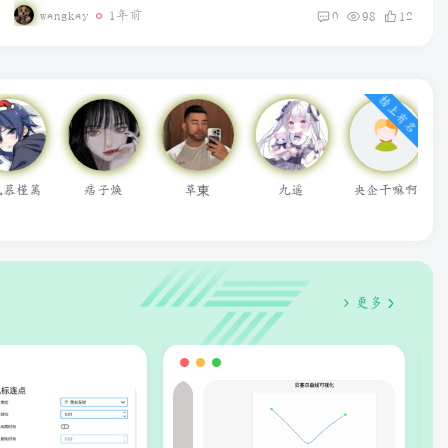
wangkay
1年前
0
98
12
TikTok安卓免插卡使用教程
榜上有名
九遥
央企干嘛啊
用户55336638
无为
何以
更多