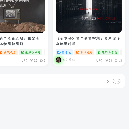
第二卷第五期：固定资
《资本论》第二卷第四期：资本循环
本和周转周期
与流通时间
在线观看
经济学专题
# zibll
资本论
# C
在线观看
经济学专题
# z
9个月前
0
62
8
0
53
13
更多