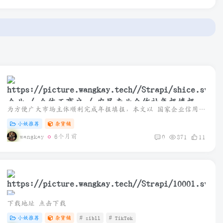
企业 / 个体工商户 / 农民专业合作社年报填报指
为方便广大市场主体顺利完成年报填报，本文以 国家企业信用信息公示系统（黑龙江） 为例，整理了完整填报流程及操作说明，通过电脑或手机即可轻松完成。
南
小妖推荐
杂货铺
wangkay
6个月前
0
371
11
下载地址 点击下载
小妖推荐
杂货铺
# zibll
# TikTok