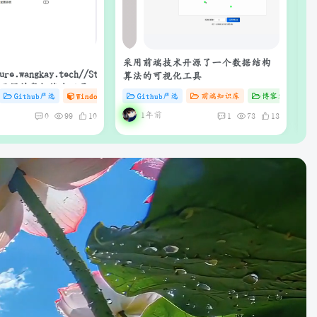
采用前端技术开源了一个数据结构
腾
算法的可视化工具
ck：开源的鼠标连点工具
# C
Github严选
# AI
# docker
Windows工具库
Github严选
# C
# 软件
前端知识库
# Mac
博客文章
1年前
0
99
10
1
73
13