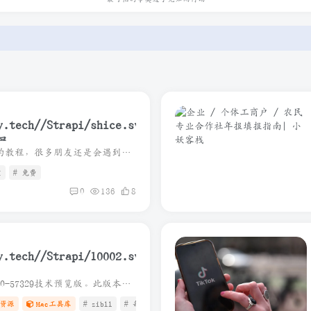
删除，敬请谅解.
关法律法规.
删除，敬请谅解.
员
写在开头，即使已经给了很详细的教程，很多朋友还是会遇到这样或者那样的问题，建议浏览器开无痕模式重新按照教程走一遍，其次是看评论区大佬们的回答，最后实在解决不了的话建议直接上海鲜市场...
I
# 免费
0
136
8
2025-11-03 更新:适配最新26.2.0-57329技术预览版。此版本安装直接覆盖即可，无需考虑太多 相对于官方dmg，优化了以下内容: 1. 安装时不再强制检查是否有更新的版本。 2. 不再显...
0_57329_Release_2025_11_03
资源
Mac工具库
# zibll
# 每日更新