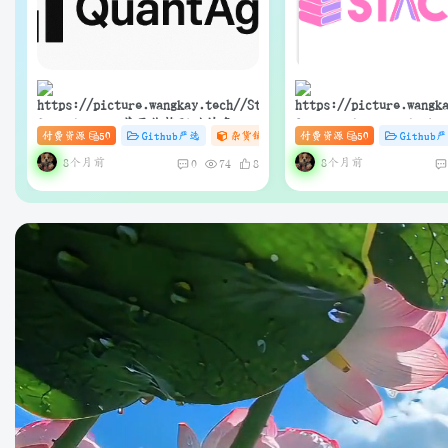
QuantAgent：基于价格驱动的多智
Stacks：Anna’s Arch
付费资源
50
Github严选
杂货铺
# zibll
付费资源
# C
50
# AI
Github
能体 LLM 高频交易分析系统
快速下载的轻量级管理器
界面与API）
8个月前
8个月前
0
74
8