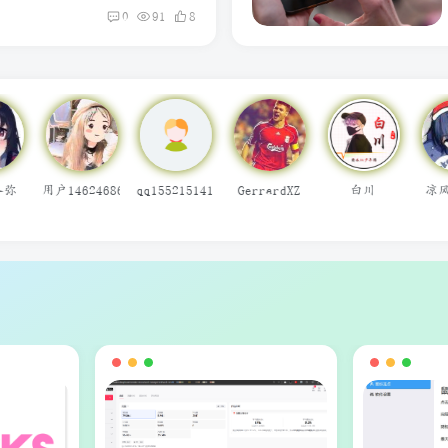
0
91
8
GerrardXZ
白川
凉风慕槿篱
痞子焕
草東