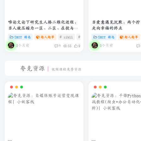
唯论文论下研究生人格二维化进程：
当爱意遇见沉默：两个拧
当人被压缩为一区、二区、在投与退
走向幸福的终点
修——我不是我，我是我的外审结果
SHIT 精选
趣人趣事
# zibll
# C
# SHIT
SHIT 精选
趣人趣事
3个月前
3个月前
0
55
9
夸克资源
视频课程免费资源