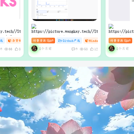
ive 电子书
Video Material GEN Workstation
MouseCli
严选
杂货铺
# zibll
付费资源
# C
50
# DDoS
Github严选
Windows工具库
付费资源
杂货铺
50
（支持Web
｜AI短视频生成与项目管理一体化
工作站
8个月前
8个月前
0
66
8
0
53
12