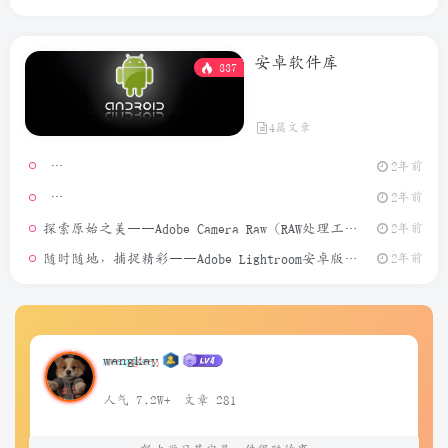
安卓软件库
337
4篇文章
2年前
模拟定位
2年前
探索原始之美——Adobe Camera Raw（RAW处理工具）介绍
2年前
随时随地，捕捉精彩——Adobe Lightroom安卓版介绍
2年前
wangkay
人气 7.2W+
文章 281