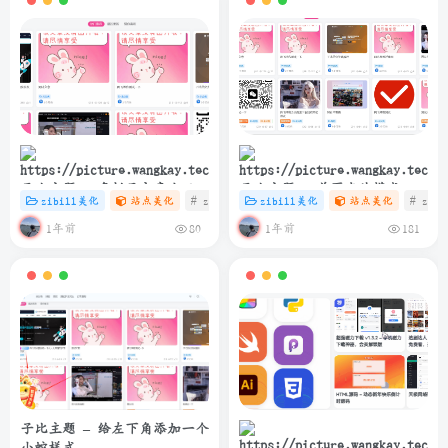
子比主题 – 多栏目文章小工具
子比主题 – 首页卡片模式一排
zibill美化
站点美化
# zibll
# C
zibill美化
# 美化
站点美化
# zibl
样式美化
6个
1年前
1年前
80
181
子比主题 – 给左下角添加一个
小蛇样式