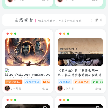
在线观看
更多
畅享视觉盛宴，开启实时观影之旅
《资本论》第二卷第七期—
终：社会总资本的循环和流通
阿凡达3：火与烬(2025)
付费资源
3
影视资源
在线观看
# 4K
资本论
# 电影
在线观看
经济学专
4K+1080P 中英双字 夸克&度盘
&迅雷下载
1个月前
9个月前
81
66