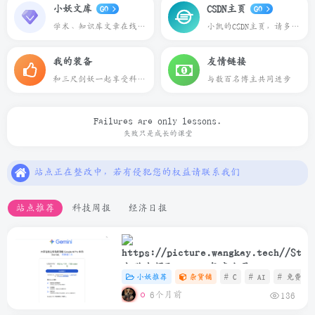
小妖文库
CSDN主页
GO
GO
学术、知识库文章在线预览下载
小凯的CSDN主页，请多多关照
我的装备
友情链接
和三尺剑妖一起享受科技带来的乐趣
与数百名博主共同进步
Failures are only lessons.
本站一切资源不代表本站立场，如有侵权/违规/不妥请联系本站删除，敬请谅解.
失败只是成长的课堂
站点正在整改中，若有侵犯您的权益请联系我们
本站一些文章来自互联网收集，仅供用于学习和交流，请遵循相关法律法规.
本站一切资源不代表本站立场，如有侵权/违规/不妥请联系本站删除，敬请谅解.
站点推荐
科技周报
经济日报
站点正在整改中，若有侵犯您的权益请联系我们
大学生领取Gemini年度会员
小妖推荐
杂货铺
# C
# AI
# 免费
6个月前
136