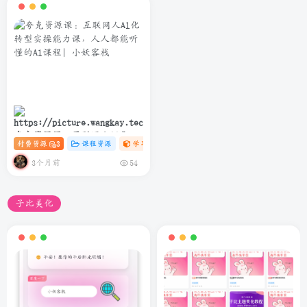
夸克资源课：互联网人Al化转
付费资源
3
课程资源
学习资料课
# C
# AI
# 软件
型实操能力课，人人都能听懂
的Al课程
3个月前
54
子比美化