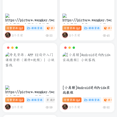
夸克资源：自媒体账号运营变
夸克资源：千锋Python全栈开
付费资源
3
课程资源
学习资料课
付费资源
# 设计
3
# 自媒体
课程资源
# 账号运营
学习资
现课程
发实战教程(爬虫+办公自动化
+数据分析)
3个月前
3个月前
33
45
[小肩膀]Android逆向Frida实
战教程
夸克资源：APP UI设计入门课
付费资源
3
课程资源
# 软件
# 设计
付费资源
# UI 课程
3
课程资源
学习资
程资料（课件+视频）
3个月前
3个月前
59
58