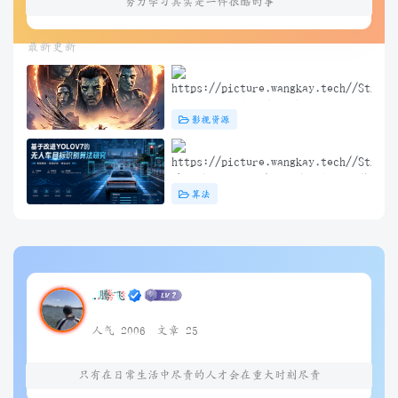
努力学习其实是一件很酷的事
最新更新
阿凡达3：火与烬(2025) 4K+1080P
影视资源
中英双字 夸克&度盘&迅雷下载
基于改进YOLOV7的无人车目标识别算
算法
法研究（问答）
.腾飞
人气 2006
文章 25
只有在日常生活中尽责的人才会在重大时刻尽责