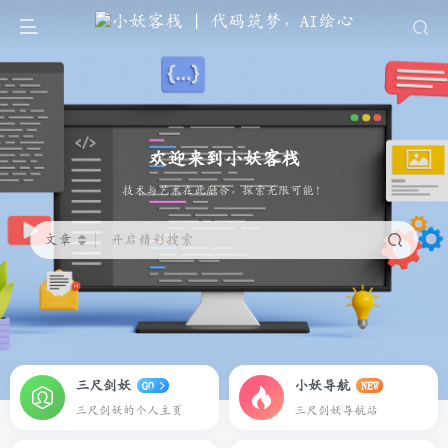
欢迎来到小妖客栈
代码筑梦，AI绘心
文章
开启精彩搜索
三尺剑妖
小妖导航
GO
NEW
三尺剑妖的个人主页
三尺剑妖导航站