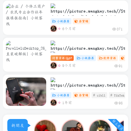
企业 / 个体工商户 / 农民专业合作
小妖推荐
杂货铺
社年报填报指南
6个月前
371
付费资源
50
小妖推荐
软件资源
Ma
ParallelsDesktop_26_2_0_57329_Rele
9个月前
91
直装破解版
小妖推荐
杂货铺
# zibll
# TikTok
1年前
98
TikTok安卓免插卡使用教程
榜上有名
新朋友