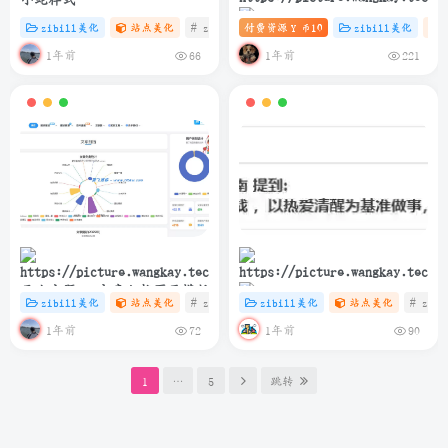
zibill美化
站点美化
# zibll
付费资源
# C
# HTML
10
zibill美化
Y 币
子比主题 – 滚动图标推荐卡片
1年前
1年前
66
221
（第三版）
子比主题 – 文章归档页面模版
zibill美化
站点美化
# zibll
# C
zibill美化
# java
站点美化
# zibl
简洁而美丽：如何在博客中优
1年前
1年前
72
90
雅展示网易云热评
1
…
5
跳转