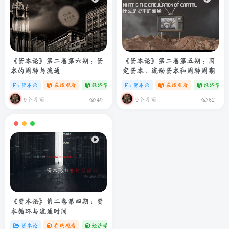
《资本论》第二卷第六期：资
《资本论》第二卷第五期：固
本的周转与流通
定资本、流动资本和周转周期
资本论
在线观看
经济学专题
# zibll
资本论
# C
在线观看
经济学专
9个月前
9个月前
40
62
《资本论》第二卷第四期：资
本循环与流通时间
资本论
在线观看
经济学专题
# zibll
# C