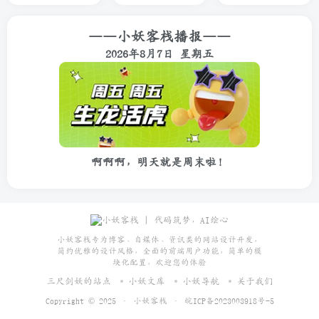
——小妖客栈播报——
2026年8月7日 星期五
啊啊啊，明天就是周末啦！
小妖客栈专为博客、自媒体、资讯类的网站设计开发，
简约优雅的设计风格，全面的前端用户功能，简单的模
块化配置，欢迎您的体验
三尺剑妖的站点
小妖文库
小妖导航
关于我们
Copyright © 2025 ·
小妖客栈
·
皖ICP备2023003918号-5