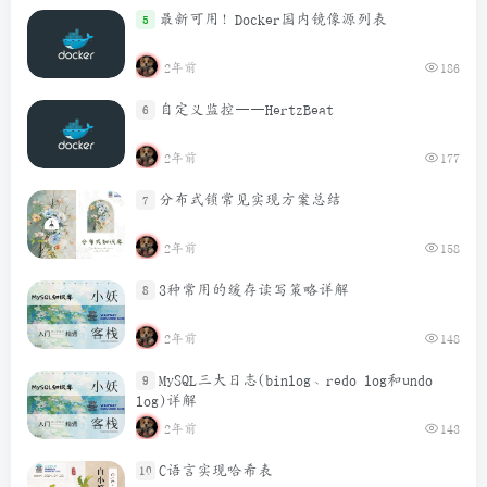
最新可用！Docker国内镜像源列表
5
2年前
186
自定义监控——HertzBeat
6
2年前
177
分布式锁常见实现方案总结
7
2年前
158
3种常用的缓存读写策略详解
8
2年前
148
MySQL三大日志(binlog、redo log和undo
9
log)详解
2年前
143
C语言实现哈希表
10