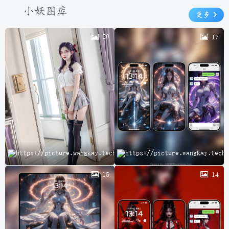
小妖图库
更多
20
17
云
15
14