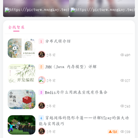
A
全栈智库
分布式锁介绍
1
2年前
490
JMM（Java 内存模型）详解
2
2年前
327
Redis为什么用跳表实现有序集合
3
2年前
243
穿越网络的隐形斗篷——详解V2ray的强大功
4
能与实用技巧
2年前
239
3