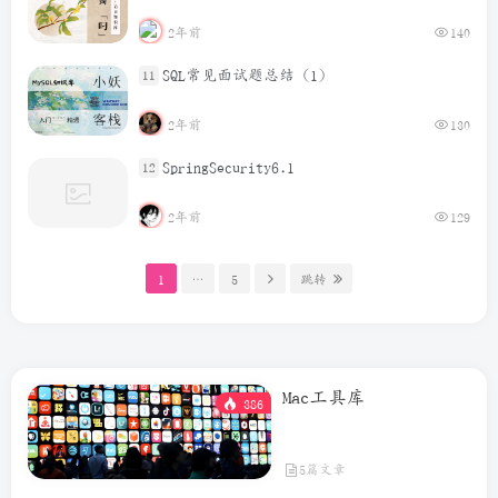
2年前
140
SQL常见面试题总结（1）
11
2年前
130
SpringSecurity6.1
12
2年前
129
1
…
5
跳转
Mac工具库
386
5篇文章