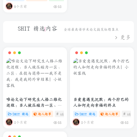
9个月前
53
SHIT 精选内容
全球最离谱学术论文搞笑标题盘点
更多
唯论文论下研究生人格二维化
当爱意遇见沉默：两个拧巴的
进程：当人被压缩为一区、二
人如何走向幸福的终点
区、在投与退修——我不是
SHIT 精选
趣人趣事
# zibll
# C
SHIT 精选
# SHIT
趣人趣事
# zibll
我，我是我的外审结果
3个月前
3个月前
55
53