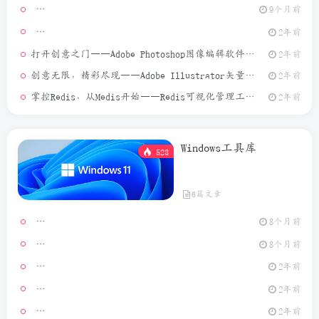
9个月前
[Window
2年前
打开创意之门——Adobe Photoshop图像编辑软件介绍
2年前
创意无限，精彩尽现——Adobe Illustrator矢量图形设计软件介绍
2年前
掌控Redis，从Medis开始——Redis可视化管理工具介绍
2年前
Windows工具库
523
6篇文章
Video Ma
8个月前
MouseCl
8个月前
2年前
[Window
2年前
GeoPo
2年前