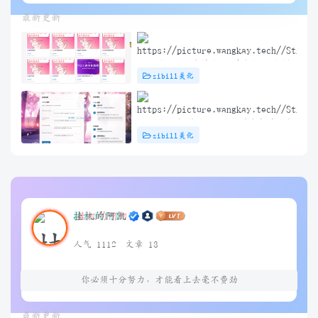
最新更新
子比主题 – 文章标题前角标扫光样
zibill美化
式[优化版]
子比主题插件 – TikTok/抖音登录插
zibill美化
件
挂机的阿凯
人气 1112
文章 13
你必须十分努力，才能看上去毫不费劲
最新更新