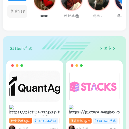
尊贵VIP
👑👑
神经病🤔
悠然。
藤井 冬弥
用户1462468
Github严选
更多
狗子
狗子
QuantAgent：基于价格驱动
Stacks：Anna’s Archive
付费资源
50
Github严选
杂货铺
付费资源
# zibll
50
# C
Github严选
# AI
杂
的多智能体 LLM 高频交易分
电子书快速下载的轻量级管
析系统
理器（支持Web界面与API）
8个月前
8个月前
74
66