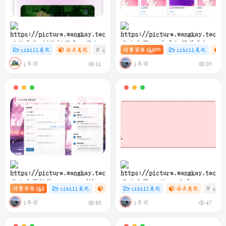
网站美化-侧边栏百度一下小卡
子比主题 – 文章标题前角标扫
zibill美化
站点美化
# zibll
付费资源
# C
# 设计
500
zibill美化
片协助SEO
光样式[优化版]
1年前
1年前
51
80
子比主题插件 – TikTok/抖音
子比主题 – 纯PHP生成
付费资源
3
zibill美化
站点美化
zibill美化
# 插件
# 站点美化
站点美化
# 抖音
# zibl
登录插件
sitemap.xml教程
1年前
1年前
93
47