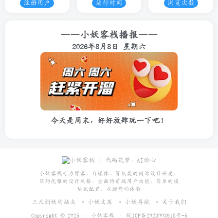
注册用户
运行时间
浏览次数
——小妖客栈播报——
2026年8月8日 星期六
今天是周末，好好放肆玩一下吧！
小妖客栈专为博客、自媒体、资讯类的网站设计开发，
简约优雅的设计风格，全面的前端用户功能，简单的模
块化配置，欢迎您的体验
三尺剑妖的站点
小妖文库
小妖导航
关于我们
Copyright © 2025 ·
小妖客栈
·
皖ICP备2023003918号-5