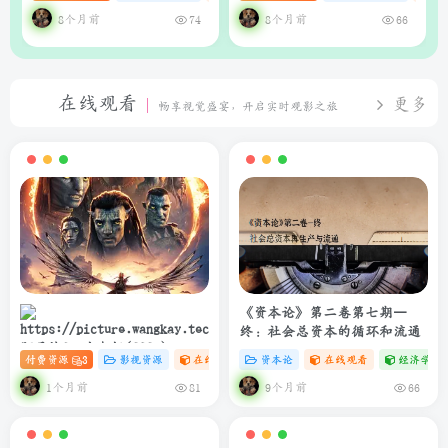
析系统
理器（支持Web界面与API）
8个月前
8个月前
74
66
在线观看
更多
畅享视觉盛宴，开启实时观影之旅
《资本论》第二卷第七期—
终：社会总资本的循环和流通
阿凡达3：火与烬(2025)
付费资源
3
影视资源
在线观看
# 4K
资本论
# 电影
在线观看
经济学专
4K+1080P 中英双字 夸克&度盘
&迅雷下载
1个月前
9个月前
81
66