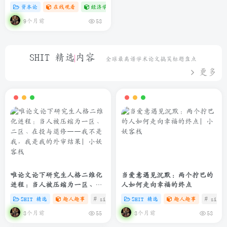
资本论
在线观看
经济学专题
# zibll
# C
9个月前
53
SHIT 精选内容
全球最离谱学术论文搞笑标题盘点
更多
唯论文论下研究生人格二维化
当爱意遇见沉默：两个拧巴的
进程：当人被压缩为一区、二
人如何走向幸福的终点
区、在投与退修——我不是
SHIT 精选
趣人趣事
# zibll
# C
SHIT 精选
# SHIT
趣人趣事
# zibll
我，我是我的外审结果
3个月前
3个月前
55
53