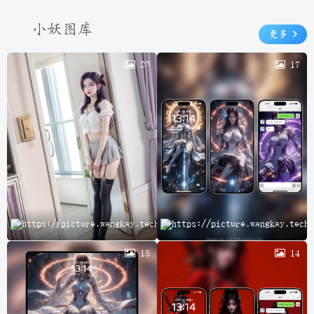
小妖图库
更多
20
17
云
15
14