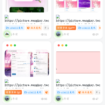
网站美化-侧边栏百度一下小卡
子比主题 – 文章标题前角标扫
zibill美化
站点美化
# zibll
付费资源
# C
# 设计
500
zibill美化
片协助SEO
光样式[优化版]
1年前
1年前
51
80
子比主题插件 – TikTok/抖音
子比主题 – 纯PHP生成
付费资源
3
zibill美化
站点美化
zibill美化
# 插件
# 站点美化
站点美化
# 抖音
# zibl
登录插件
sitemap.xml教程
1年前
1年前
93
47