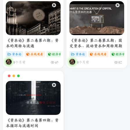
《资本论》第二卷第六期：资
《资本论》第二卷第五期：固
本的周转与流通
定资本、流动资本和周转周期
资本论
在线观看
经济学专题
# zibll
资本论
# C
在线观看
经济学专
9个月前
9个月前
40
62
《资本论》第二卷第四期：资
本循环与流通时间