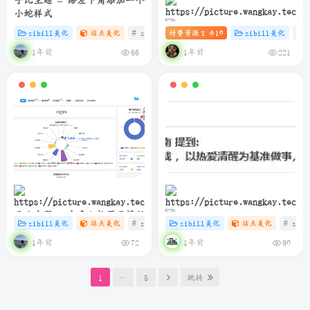
子比主题 – 给左下角添加一个
小蛇样式
zibill美化
站点美化
# zibll
付费资源
# C
# HTML
10
zibill美化
Y 币
子比主题 – 滚动图标推荐卡片
1年前
1年前
66
221
（第三版）
子比主题 – 文章归档页面模版
zibill美化
站点美化
# zibll
# C
zibill美化
# java
站点美化
# zibl
简洁而美丽：如何在博客中优
1年前
1年前
72
90
雅展示网易云热评
1
…
5
跳转