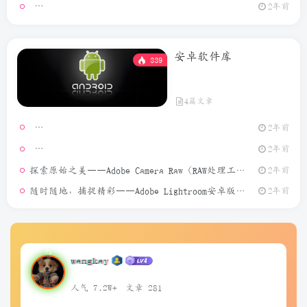
GeoPo
2年前
安卓软件库
339
4篇文章
2年前
模拟定位
2年前
探索原始之美——Adobe Camera Raw（RAW处理工具）介绍
2年前
随时随地，捕捉精彩——Adobe Lightroom安卓版介绍
2年前
wangkay
人气 7.2W+
文章 281