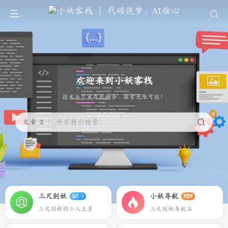
欢迎来到小妖客栈
代码筑梦，AI绘心
文章
开启精彩搜索
三尺剑妖
小妖导航
GO
NEW
三尺剑妖的个人主页
三尺剑妖导航站