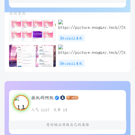
到太阳冷却之时
最新更新
子比主题 – 文章标题前角标扫光样
zibill美化
式[优化版]
子比主题插件 – TikTok/抖音登录插
zibill美化
件
挂机的阿凯
人气 1112
文章 13
有时候必须做自己的英雄