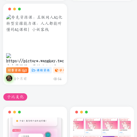
夸克资源课：互联网人Al化转
付费资源
3
课程资源
学习资料课
# C
# AI
# 软件
型实操能力课，人人都能听懂
的Al课程
3个月前
54
子比美化