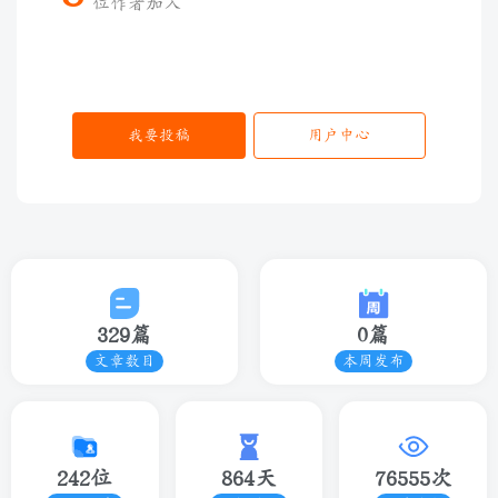
位作者加入
我要投稿
用户中心
329篇
0篇
文章数目
本周发布
242位
864天
76555次