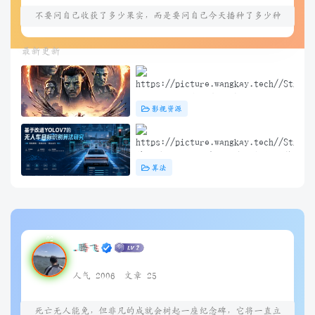
不要问自己收获了多少果实，而是要问自己今天播种了多少种
子
最新更新
阿凡达3：火与烬(2025) 4K+1080P
影视资源
中英双字 夸克&度盘&迅雷下载
基于改进YOLOV7的无人车目标识别算
算法
法研究（问答）
.腾飞
人气 2006
文章 25
死亡无人能免，但非凡的成就会树起一座纪念碑，它将一直立