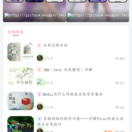
A
全栈智库
分布式锁介绍
1
2年前
490
JMM（Java 内存模型）详解
2
2年前
327
Redis为什么用跳表实现有序集合
3
2年前
243
穿越网络的隐形斗篷——详解V2ray的强大功
4
能与实用技巧
2年前
239
3