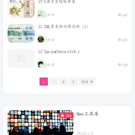
C语言实现哈希表
10
2年前
140
SQL常见面试题总结（1）
11
2年前
130
SpringSecurity6.1
12
2年前
129
1
…
5
跳转
Mac工具库
386
5篇文章