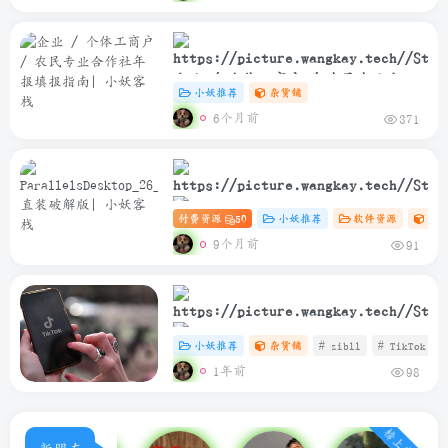
企业 / 个体工商户 / 农民专业合作
小妖推荐
杂货铺
社年报填报指南
6个月前
371
付费资源
50
小妖推荐
软件资源
Ma
ParallelsDesktop_26_2_0_57329_Rele
9个月前
91
直装破解版
小妖推荐
杂货铺
# zibll
# TikTok
1年前
98
TikTok安卓免插卡使用教程
榜上有名