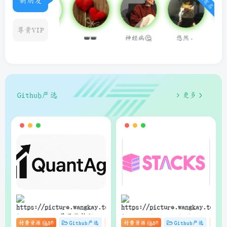
新朋友
尊贵VIP
👑👑
神经病🤔
悠然。
藤井 冬弥
用户14624
Github严选
更多
狗子
狗子
QuantAgent：基于价格驱动
Stacks：Anna’s Archive
付费资源
50
Github严选
杂货铺
付费资源
# zibll
50
# C
Github严选
# AI
杂
的多智能体 LLM 高频交易分
电子书快速下载的轻量级管