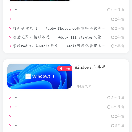
9个月前
[Window
2年前
打开创意之门——Adobe Photoshop图像编辑软件介绍
2年前
创意无限，精彩尽现——Adobe Illustrator矢量图形设计软件介绍
2年前
掌控Redis，从Medis开始——Redis可视化管理工具介绍
2年前
Windows工具库
523
6篇文章
Video Ma
8个月前
MouseCl
8个月前
2年前
[Window
2年前