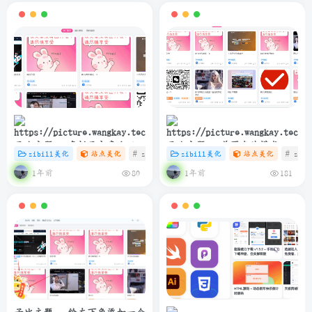
子比主题 – 多栏目文章小工具
子比主题 – 首页卡片模式一排
zibill美化
站点美化
# zibll
# C
zibill美化
# 美化
站点美化
# zibl
样式美化
6个
1年前
1年前
80
181