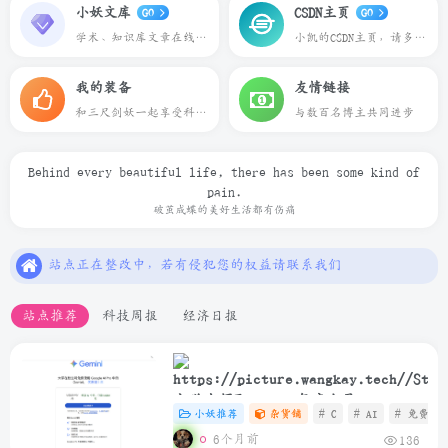
小妖文库
CSDN主页
GO
GO
学术、知识库文章在线预览下载
小凯的CSDN主页，请多多关照
我的装备
友情链接
和三尺剑妖一起享受科技带来的乐趣
与数百名博主共同进步
Behind every beautiful life, there has been some kind of
pain.
本站一切资源不代表本站立场，如有侵权/违规/不妥请联系本站删除，敬请谅解.
破茧成蝶的美好生活都有伤痛
站点正在整改中，若有侵犯您的权益请联系我们
本站一些文章来自互联网收集，仅供用于学习和交流，请遵循相关法律法规.
本站一切资源不代表本站立场，如有侵权/违规/不妥请联系本站删除，敬请谅解.
站点推荐
科技周报
经济日报
站点正在整改中，若有侵犯您的权益请联系我们
大学生领取Gemini年度会员
小妖推荐
杂货铺
# C
# AI
# 免费
6个月前
136