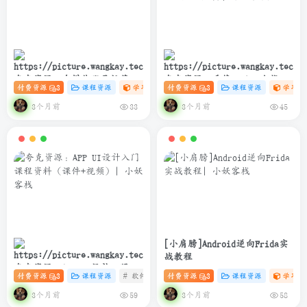
夸克资源：自媒体账号运营变
夸克资源：千锋Python全栈开
付费资源
3
课程资源
学习资料课
付费资源
# 设计
3
# 自媒体
课程资源
# 账号运营
学习资
现课程
发实战教程(爬虫+办公自动化
+数据分析)
3个月前
3个月前
33
45
[小肩膀]Android逆向Frida实
战教程
夸克资源：APP UI设计入门课
付费资源
3
课程资源
# 软件
# 设计
付费资源
# UI 课程
3
课程资源
学习资
程资料（课件+视频）
3个月前
3个月前
59
58