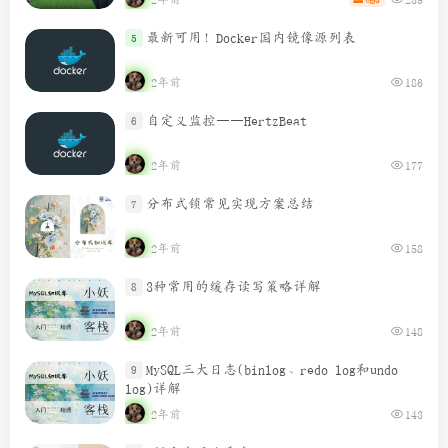
最新可用！Docker国内镜像源列表
5
2年前
186
自定义监控——HertzBeat
6
2年前
177
分布式锁常见实现方案总结
7
2年前
158
3种常用的缓存读写策略详解
8
2年前
148
MySQL三大日志(binlog、redo log和undo
9
log)详解
2年前
143