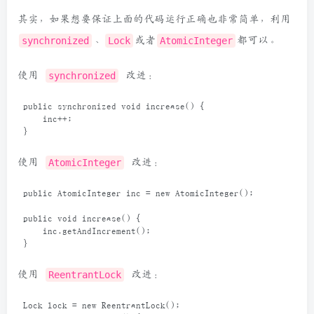
其实，如果想要保证上面的代码运行正确也非常简单，利用
synchronized
、
Lock
或者
AtomicInteger
都可以。
使用
synchronized
改进：
public
synchronized
void
increase
() {
inc
++
;
}
使用
AtomicInteger
改进：
public
AtomicInteger
inc
=
new
AtomicInteger
();
public
void
increase
() {
inc
.
getAndIncrement
();
}
使用
ReentrantLock
改进：
Lock
lock
=
new
ReentrantLock
();