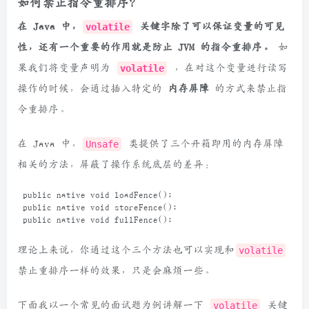
如何禁止指令重排序？
在 Java 中，
volatile
关键字除了可以保证变量的可见
性，还有一个重要的作用就是防止 JVM 的指令重排序。
如
果我们将变量声明为
volatile
，在对这个变量进行读写
操作的时候，会通过插入特定的
内存屏障
的方式来禁止指
令重排序。
在 Java 中，
Unsafe
类提供了三个开箱即用的内存屏障
相关的方法，屏蔽了操作系统底层的差异：
public
native
void
loadFence
();
public
native
void
storeFence
();
public
native
void
fullFence
();
理论上来说，你通过这个三个方法也可以实现和
volatile
禁止重排序一样的效果，只是会麻烦一些。
下面我以一个常见的面试题为例讲解一下
volatile
关键