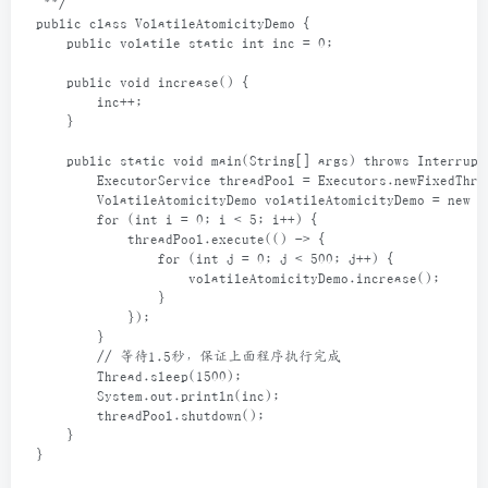
**/
public
class
VolatileAtomicityDemo
 {
public
volatile
static
int
inc
=
0
;
public
void
increase
() {
inc
++
;
    }
public
static
void
main
(
String
[] 
args
) 
throws
Interrupt
ExecutorService
threadPool
=
Executors
.
newFixedThre
VolatileAtomicityDemo
volatileAtomicityDemo
=
new
V
for
 (
int
i
=
0
; 
i
<
5
; 
i
++
) {
threadPool
.
execute
(() 
->
 {
for
 (
int
j
=
0
; 
j
<
500
; 
j
++
) {
volatileAtomicityDemo
.
increase
();
                }
            });
        }
// 等待1.5秒，保证上面程序执行完成
Thread
.
sleep
(
1500
);
System
.
out
.
println
(
inc
);
threadPool
.
shutdown
();
    }
}