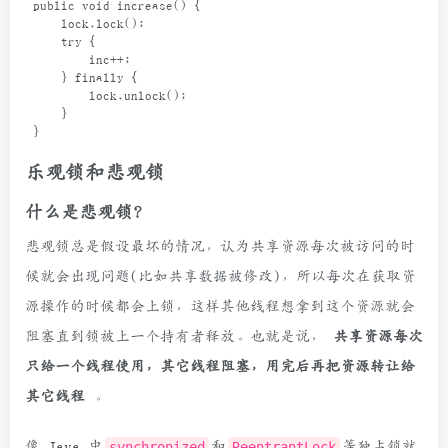
public
void
increase
() {
lock
.
lock
();
try
 {
inc
++
;
    } 
finally
 {
lock
.
unlock
();
    }
}
乐观锁和悲观锁
什么是悲观锁？
悲观锁总是假设最坏的情况，认为共享资源每次被访问的时
候就会出现问题(比如共享数据被修改)，所以每次在获取资
源操作的时候都会上锁，这样其他线程想拿到这个资源就会
阻塞直到锁被上一个持有者释放。也就是说，
共享资源每次
只给一个线程使用，其它线程阻塞，用完后再把资源转让给
其它线程
。
像 Java 中
synchronized
和
ReentrantLock
等独占锁就