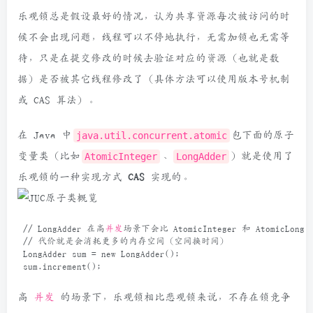
乐观锁总是假设最好的情况，认为共享资源每次被访问的时
候不会出现问题，线程可以不停地执行，无需加锁也无需等
待，只是在提交修改的时候去验证对应的资源（也就是数
据）是否被其它线程修改了（具体方法可以使用版本号机制
或 CAS 算法）。
在 Java 中
java.util.concurrent.atomic
包下面的原子
变量类（比如
AtomicInteger
、
LongAdder
）就是使用了
乐观锁的一种实现方式
CAS
实现的。
// LongAdder 在高
并发
场景下会比 AtomicInteger 和 AtomicLon
// 代价就是会消耗更多的内存空间（空间换时间）
LongAdder
sum
=
new
LongAdder
();
sum
.
increment
();
高
并发
的场景下，乐观锁相比悲观锁来说，不存在锁竞争